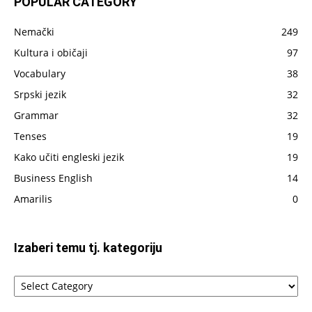
POPULAR CATEGORY
do
sada
Nemački
249
napisano
Kultura i običaji
97
Vocabulary
38
Srpski jezik
32
Grammar
32
Tenses
19
Kako učiti engleski jezik
19
Business English
14
Amarilis
0
Izaberi temu tj. kategoriju
Izaberi
temu
tj.