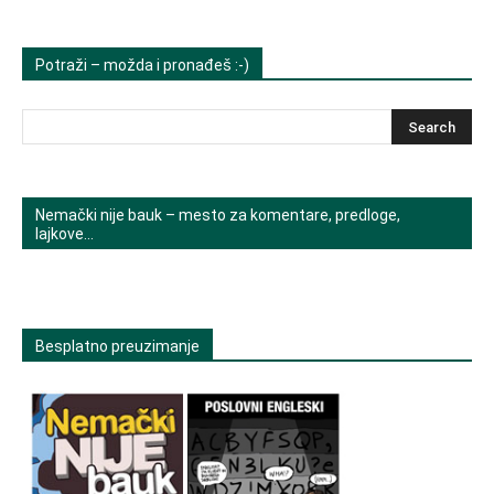
Potraži – možda i pronađeš :-)
Nemački nije bauk – mesto za komentare, predloge,
lajkove…
Besplatno preuzimanje