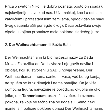
Priča o svetom Nikoli je dobro poznata, pošto on spada u
najslavljenije slave kod nas. U Nemačkoj, kao i u ostalim
katoličkim i protestantskim zemljama, njegov dan se slavi
5-og decembra(ili ponegde 6-og). Deca ostavllaju svoje
cipele u kojima pronalaze male poklone sledećeg jutra.
2.
Der Weihnachtsmann
ili Božić Bata
Der Weihnachtsmann bi bio najčešći naziv za Deda
Mraza. Za razliku od Deda Mraza i njegovih navika i
običaja, koji su stvoreni u SAD u novije vreme, Der
Weihnachtsmann nema sanke i irvase, već belog konja,
ne spušta se kroz dimnjak i nema patuljke. On je više
pomoćna figura, najvažnije je porodično okupljanje oko
jelke, der
Tannenbaum
, praznična večera i razmena
pokona, za koje se tačno zna od koga su. Samo neki
manje, simbolične poklone donosi Der Weihnachtsmann.