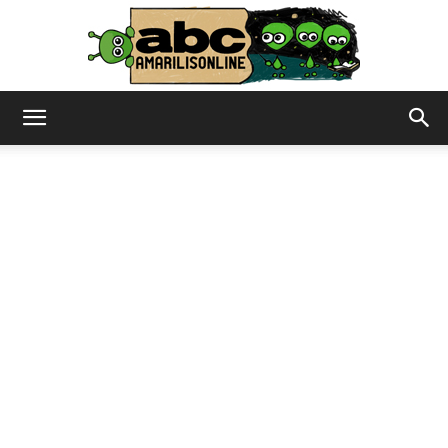
abc
–
amarilisonline