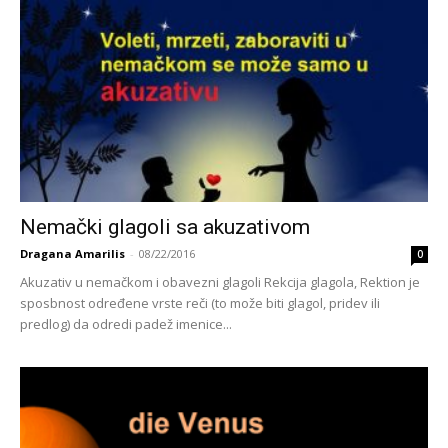
Nemački glagoli sa akuzativom
Dragana Amarilis
-
08/22/2016
0
Akuzativ u nemačkom i obavezni glagoli Rekcija glagola, Rektion je
sposbnost određene vrste reči (to može biti glagol, pridev ili
predlog) da odredi padež imenice...