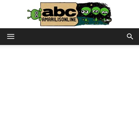
abc
–
amarilisonline