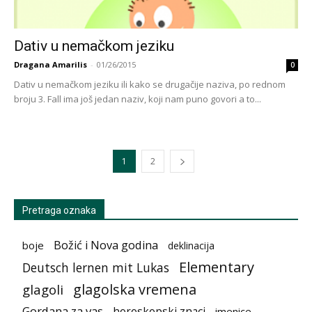
Dativ u nemačkom jeziku
Dragana Amarilis
-
01/26/2015
0
Dativ u nemačkom jeziku ili kako se drugačije naziva, po rednom
broju 3. Fall ima još jedan naziv, koji nam puno govori a to...
1
2
Pretraga oznaka
Božić i Nova godina
boje
deklinacija
Elementary
Deutsch lernen mit Lukas
glagolska vremena
glagoli
Gordana za vas
horoskopski znaci
imenice