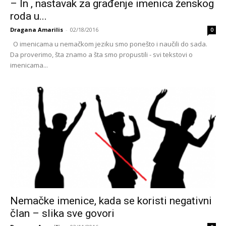
– In , nastavak za građenje imenica ženskog
roda u...
Dragana Amarilis
-
02/18/2016
0
O imenicama u nemačkom jeziku smo ponešto i naučili do sada.
Da proverimo, šta znamo a šta smo propustili - svi tekstovi o
imenicama...
Nemačke imenice, kada se koristi negativni
član – slika sve govori