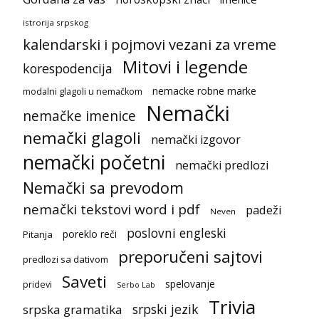
istrorija srpskog
kalendarski i pojmovi vezani za vreme
Mitovi i legende
korespodencija
nemacke robne marke
modalni glagoli u nemačkom
Nemački
nemačke imenice
nemački glagoli
nemački izgovor
nemački početni
nemački predlozi
Nemački sa prevodom
nemački tekstovi word i pdf
padeži
Neven
poslovni engleski
poreklo reči
Pitanja
preporučeni sajtovi
predlozi sa dativom
Saveti
spelovanje
pridevi
Serbo Lab
Trivia
srpski jezik
srpska gramatika