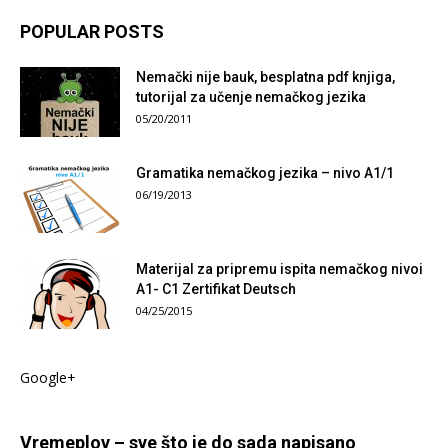
POPULAR POSTS
Nemački nije bauk, besplatna pdf knjiga,
tutorijal za učenje nemačkog jezika
05/20/2011
Gramatika nemačkog jezika – nivo A1/1
06/19/2013
Materijal za pripremu ispita nemačkog nivoi
A1- C1 Zertifikat Deutsch
04/25/2015
Google+
Vremeplov – sve što je do sada napisano