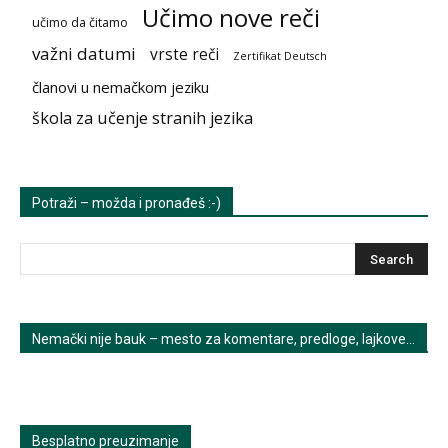
Učimo nove reči
učimo da čitamo
važni datumi
vrste reči
Zertifikat Deutsch
članovi u nemačkom jeziku
škola za učenje stranih jezika
Potraži – možda i pronađeš :-)
Nemački nije bauk – mesto za komentare, predloge, lajkove…
Besplatno preuzimanje