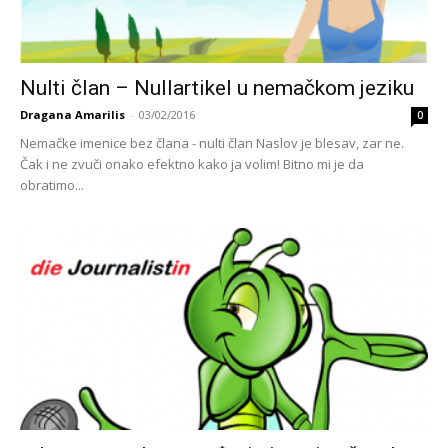
Nulti član – Nullartikel u nemačkom jeziku
Dragana Amarilis
-
03/02/2016
0
Nemačke imenice bez člana - nulti član Naslov je blesav, zar ne.
Čak i ne zvuči onako efektno kako ja volim! Bitno mi je da
obratimo...