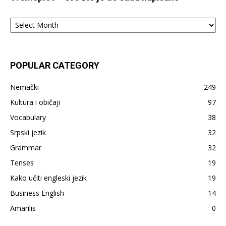
Vremeplov
–
sve
što
je
POPULAR CATEGORY
do
sada
Nemački
249
napisano
Kultura i običaji
97
Vocabulary
38
Srpski jezik
32
Grammar
32
Tenses
19
Kako učiti engleski jezik
19
Business English
14
Amarilis
0