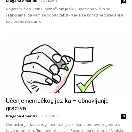
Dragana Amarilis
-
02/11/2016
0
Negativni član kein u nemačkom jeziku, upotreba Vidim po
reakcijama, da vam se dopao tekst - Kada se koristi neodređeni a
kad određeni član u...
Učenje nemačkog jezika – obnavljanje
gradiva
Dragana Amarilis
-
09/16/2015
0
Obnavljanje naučenog - nemački jezik Idemo ponovo, zajedno u
nove pobede - učimo nemački jezik. Pošto je početak nove školske