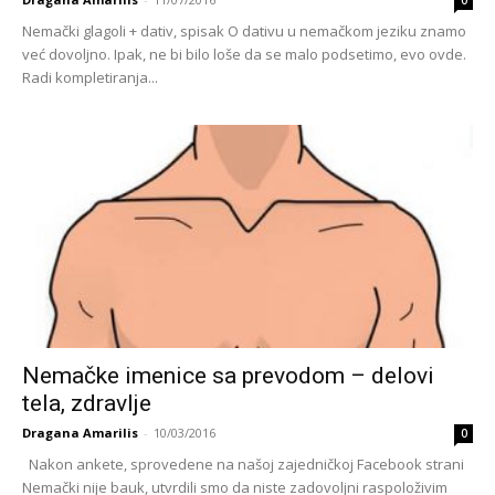
0
Nemački glagoli + dativ, spisak O dativu u nemačkom jeziku znamo
već dovoljno. Ipak, ne bi bilo loše da se malo podsetimo, evo ovde.
Radi kompletiranja...
Nemačke imenice sa prevodom – delovi
tela, zdravlje
Dragana Amarilis
-
10/03/2016
0
Nakon ankete, sprovedene na našoj zajedničkoj Facebook strani
Nemački nije bauk, utvrdili smo da niste zadovoljni raspoloživim