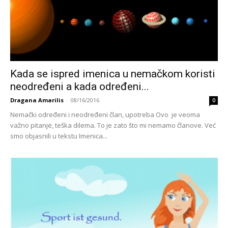
Kada se ispred imenica u nemačkom koristi
neodređeni a kada određeni...
Dragana Amarilis
-
08/16/2016
0
Nemački određeni i neodređeni član, upotreba Ovo je veoma
važno pitanje, teška dilema. To je zato što mi nemamo članove. Već
smo objasnili u tekstu Imenica...