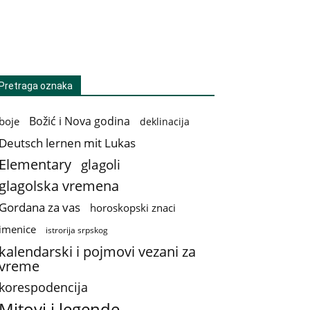
Pretraga oznaka
Božić i Nova godina
boje
deklinacija
Deutsch lernen mit Lukas
Elementary
glagoli
glagolska vremena
Gordana za vas
horoskopski znaci
imenice
istrorija srpskog
kalendarski i pojmovi vezani za
vreme
korespodencija
Mitovi i legende