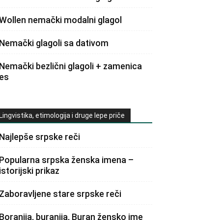
Wollen nemački modalni glagol
Nemački glagoli sa dativom
Nemački bezlični glagoli + zamenica
es
Lingvistika, etimologija i druge lepe priče
Najlepše srpske reči
Popularna srpska ženska imena –
istorijski prikaz
Zaboravljene stare srpske reči
Boranija, buranija, Buran žensko ime