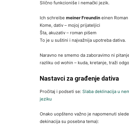
Slično funkcioniše i nemački jezik.
Ich schreibe
meiner Freundin
einen Roman 
Kome, dativ – mojoj prijateljici
Šta, akuzativ – roman pišem
To je u suštini i najvažnija upotreba dativa.
Naravno ne smemo da zaboravimo ni pitanj
razliku od wohin – kuda, kretanje, traži odg
Nastavci za građenje dativa
Pročitaj i podseti se:
Slaba deklinacija u n
jeziku
Onako uopšteno važno je napomenuti slede
dekinacija su posebna tema):