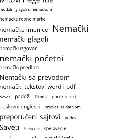
modalni glagoli u nemačkom
nemacke robne marke
Nemački
nemačke imenice
nemački glagoli
nemački izgovor
nemački početni
nemački predlozi
Nemački sa prevodom
nemački tekstovi word i pdf
padeži
poreklo reči
Pitanja
Neven
poslovni engleski
predlozi sa dativom
preporučeni sajtovi
pridevi
Saveti
spelovanje
Serbo Lab