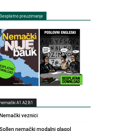
Besplatno preuzimanje
nemački A1 A2 B1
Nemački veznici
Sollen nemački modalni glagol