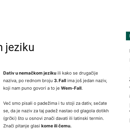
amarilisonline
 jeziku
Dativ u nemačkom jeziku
ili kako se drugačije
naziva, po rednom broju
3. Fall
ima još jedan naziv,
koji nam puno govori a to je
Wem-Fall
.
Već smo pisali o padežima i tu stoji za dativ, sećate
se, da je naziv za taj padež nastao od glagola dotikh
(grčki) što u osnovi znači davati ili latinski termin.
Znači pitanje glasi
kome ili čemu.