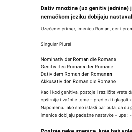
Dativ množine (uz genitiv jednine) 
nemačkom jeziku dobijaju nastavak
Uzećemo primer, imenicu Roman, der i prom
Singular Plural
Nominativ der Roman die Romane
Genitiv des Roman
s
der Romane
Dativ dem Roman den Roman
en
Akkusativ den Roman die Romane
Kao i kod genitiva, postoje i različite vrste
opširnije i važnije teme – predlozi i glagoli 
Napomena: iako smo istakli par puta, da su g
imenice dobijaju padežne nastavke – ups : -)
Postoje neke imenice, koje baš vole