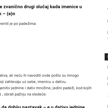
je zvanično drugi slučaj kada imenice u
 – (e)n
eniti je po padežima:
 dativa, ali neću ih navoditi ovde pošto su mnogo
koji zahtevaju uz sebe, imenicu u dativu.
enitiv jednine i dativ množine, jedini padeži, kod kojih
 , obrati pažnju na sledeće:
 da dobiju nastavak – e u dativu jednine.