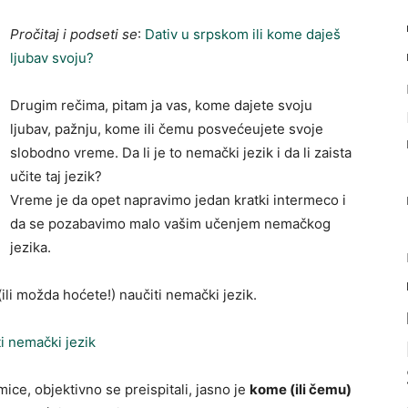
Pročitaj i podseti se
:
Dativ u srpskom ili kome daješ
ljubav svoju?
Drugim rečima, pitam ja vas, kome dajete svoju
ljubav, pažnju, kome ili čemu posvećeujete svoje
slobodno vreme. Da li je to nemački jezik i da li zaista
učite taj jezik?
Vreme je da opet napravimo jedan kratki intermeco i
da se pozabavimo malo vašim učenjem nemačkog
jezika.
ili možda hoćete!) naučiti nemački jezik.
i nemački jezik
ice, objektivno se preispitali, jasno je
kome (ili čemu)