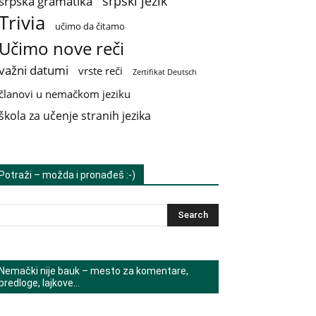
srpski jezik
srpska gramatika
Trivia
učimo da čitamo
Učimo nove reči
važni datumi
vrste reči
Zertifikat Deutsch
članovi u nemačkom jeziku
škola za učenje stranih jezika
Potraži – možda i pronađeš :-)
Nemački nije bauk – mesto za komentare,
predloge, lajkove…