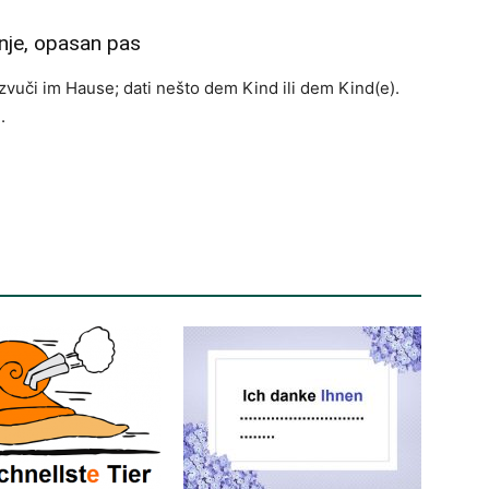
nje, opasan pas
zvuči im Hause; dati nešto dem Kind ili dem Kind(e).
.