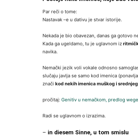
Par reči o tome:
Nastavak –e u dativu je stvar istorije.
Nekada je bio obavezan, danas ga gotovo n
Kada ga ugeldamo, tu je uglavnom iz
ritmič
navika.
Nemački jezik voli vokale odnosno samoglas
slučaju javlja se samo kod imenica (ponavlja
znači
kod nekih imenica muškog i srednjeg
pročitaj:
Genitiv u nemačkom, predlog weg
Radi se uglavnom o izrazima.
–
in diesem Sinne, u tom smislu