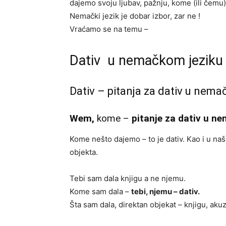
dajemo svoju ljubav, pažnju, kome (ili čem
Nemački jezik je dobar izbor, zar ne !
Vraćamo se na temu –
Dativ u nemačkom jeziku
Dativ – pitanja za dativ u nem
Wem,
kome –
pitanje za dativ u 
Kome nešto dajemo – to je dativ. Kao i u naš
objekta.
Tebi sam dala knjigu a ne njemu.
Kome sam dala –
tebi, njemu – dativ.
Šta sam dala, direktan objekat – knjigu, akuz