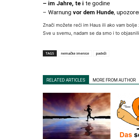
–
im Jahre
, te i
te godine
– Warnung
vor dem Hunde
, upozore
Znači možete reći im Haus ili ako vam bolje 
Sve u svemu, nadam se da smo i to objasnili
TAGS
nemačke imenice
padeži
RELATED ARTICLES
MORE FROM AUTHOR