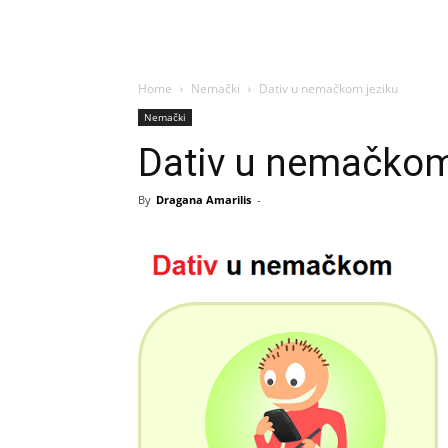
Home
Nemački
Dativ u nemačkom jeziku
Nemački
Dativ u nemačkom
By
Dragana Amarilis
-