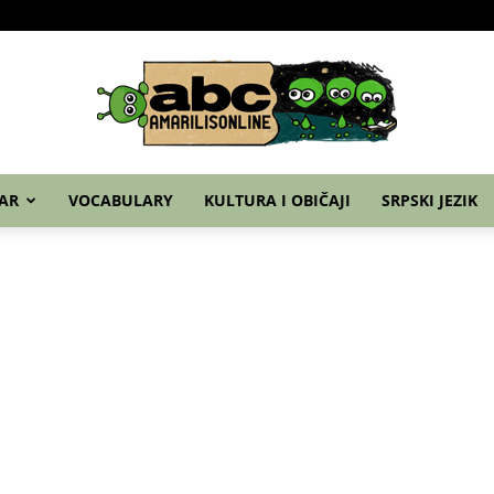
Home
Nemački
Grammar
Vocabulary
Ku
AR
VOCABULARY
KULTURA I OBIČAJI
SRPSKI JEZIK
abc
–