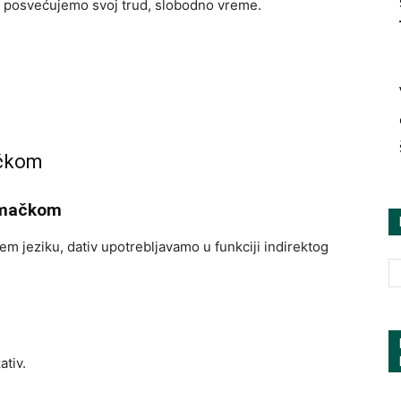
u) posvećujemo svoj trud, slobodno vreme.
ačkom
nemačkom
em jeziku, dativ upotrebljavamo u funkciji indirektog
ativ.