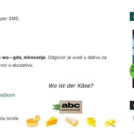
per SMS.
e
wo – gde, mirovanje
. Odgovor je uvek u dativu za
ovor u akuzativu.
emačkom
će (vrste