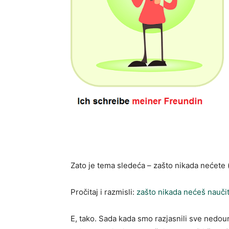
Zato je tema sledeća – zašto nikada nećete (
Pročitaj i razmisli:
zašto nikada nećeš naučit
E, tako. Sada kada smo razjasnili sve nedoum