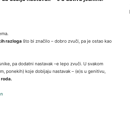
ema.
kih razloga
što bi značilo – dobro zvuči, pa je ostao kao
nike, pa dodatni nastavak –e lepo zvuči. U svakom
m, ponekih) koje dobijaju nastavak – (e)s u genitivu,
 roda.
en