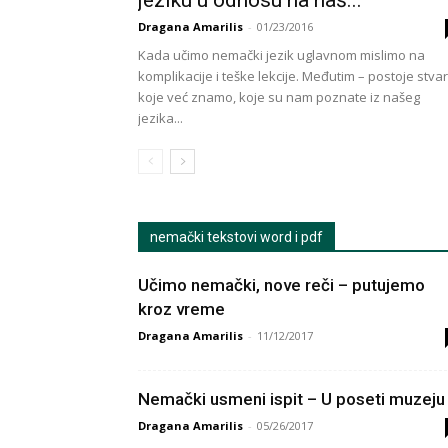
jeziku u odnosu na naš...
Dragana Amarilis
-
01/23/2016
Kada učimo nemački jezik uglavnom mislimo na
komplikacije i teške lekcije. Međutim – postoje stvar
koje već znamo, koje su nam poznate iz našeg
jezika...
nemački tekstovi word i pdf
Učimo nemački, nove reči – putujemo
kroz vreme
Dragana Amarilis
-
11/12/2017
Nemački usmeni ispit – U poseti muzeju
Dragana Amarilis
-
05/26/2017