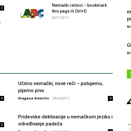
Nemački rečnici – bookmark
0
this page ili Ctrl+D
m
02/11/2015
p
i
Dr
G
Dr
Učimo nemački, nove reči – putujemo,
pijemo pivo
Dragana Amarilis
-
09/26/2017
0
0
Pridevske deklinacije u nemačkom jeziku i
određivanje padeža
0