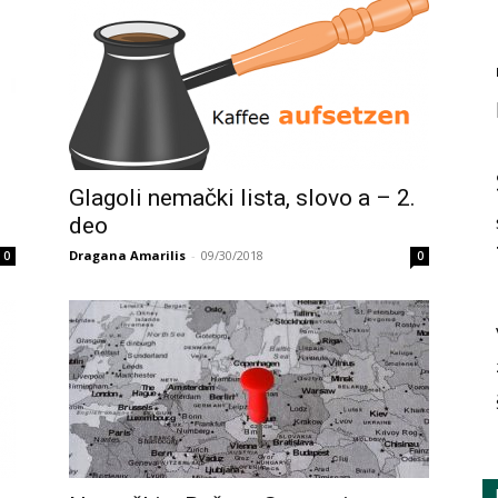
Glagoli nemački lista, slovo a – 2.
deo
Dragana Amarilis
-
09/30/2018
0
0