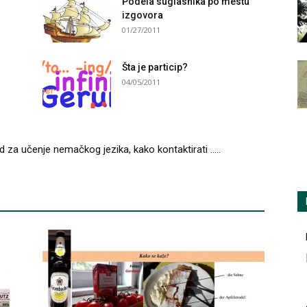
Podela suglasnika po mestu
izgovora
01/27/2011
Šta je particip?
04/05/2011
 učenje nemačkog jezika, kako kontaktirati …..
 cilj