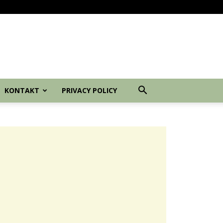
tura i običaji
Srpski jezik
Kontakt
Privacy Policy
KONTAKT
PRIVACY POLICY