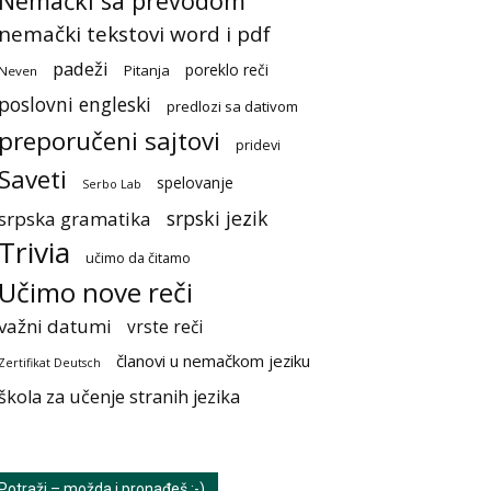
Nemački sa prevodom
nemački tekstovi word i pdf
padeži
poreklo reči
Pitanja
Neven
poslovni engleski
predlozi sa dativom
preporučeni sajtovi
pridevi
Saveti
spelovanje
Serbo Lab
srpski jezik
srpska gramatika
Trivia
učimo da čitamo
Učimo nove reči
važni datumi
vrste reči
članovi u nemačkom jeziku
Zertifikat Deutsch
škola za učenje stranih jezika
Potraži – možda i pronađeš :-)