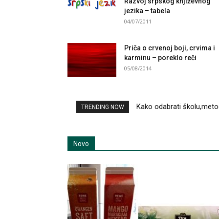
Razvoj srpskog književnog
jezika – tabela
04/07/2011
Priča o crvenoj boji, crvima i
karminu – poreklo reči
05/08/2014
Kako odabrati školu,metod za
Svrha učenja ili odredi svoj
TRENDING NOW
Novo