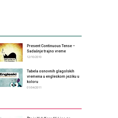
Present Continuous Tense –
Sadašnje trajno vreme
12/10/2010
Tabela osnovnih glagolskih
vremena u engleskom jeziku u
koloru
01/04/2011