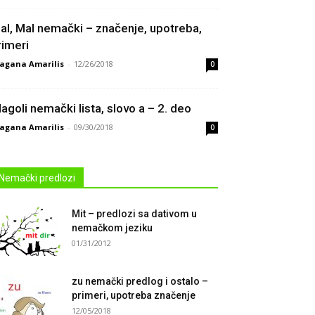
al, Mal nemački – značenje, upotreba,
rimeri
agana Amarilis
-
12/26/2018
0
lagoli nemački lista, slovo a – 2. deo
agana Amarilis
-
09/30/2018
0
Nemački predlozi
Mit – predlozi sa dativom u
nemačkom jeziku
01/31/2012
zu nemački predlog i ostalo –
primeri, upotreba značenje
12/05/2018