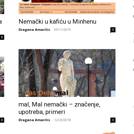
a
Nemački u kafiću u Minhenu
Dragana Amarilis
-
09/11/2019
0
0
mal, Mal nemački – značenje,
upotreba, primeri
Dragana Amarilis
-
12/26/2018
0
0