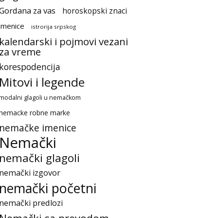
Gordana za vas
horoskopski znaci
imenice
istrorija srpskog
kalendarski i pojmovi vezani
za vreme
korespodencija
Mitovi i legende
modalni glagoli u nemačkom
nemacke robne marke
nemačke imenice
Nemački
nemački glagoli
nemački izgovor
nemački početni
nemački predlozi