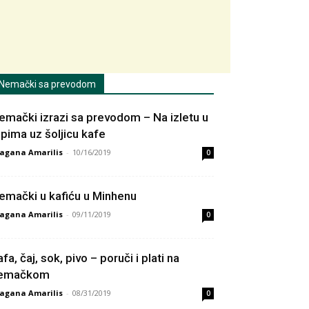
Nemački sa prevodom
emački izrazi sa prevodom – Na izletu u
lpima uz šoljicu kafe
agana Amarilis
-
10/16/2019
0
emački u kafiću u Minhenu
agana Amarilis
-
09/11/2019
0
fa, čaj, sok, pivo – poruči i plati na
emačkom
agana Amarilis
-
08/31/2019
0