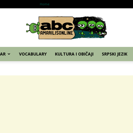
Home
Nemački
Grammar
Vocabulary
Kul
AR
VOCABULARY
KULTURA I OBIČAJI
SRPSKI JEZIK
abc
–