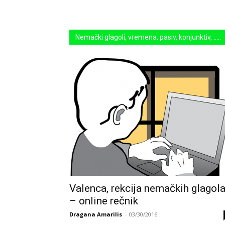
Nemački glagoli, vremena, pasiv, konjunktiv, .....
Valenca, rekcija nemačkih glagol
– online rečnik
Dragana Amarilis
-
03/30/2016