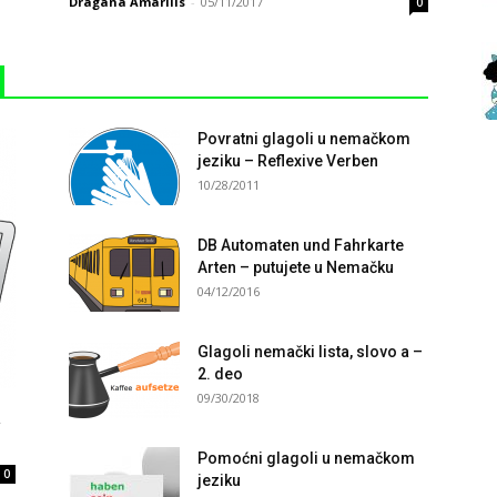
Dragana Amarilis
-
05/11/2017
0
Povratni glagoli u nemačkom
jeziku – Reflexive Verben
10/28/2011
DB Automaten und Fahrkarte
Arten – putujete u Nemačku
04/12/2016
Glagoli nemački lista, slovo a –
2. deo
09/30/2018
a
Pomoćni glagoli u nemačkom
0
jeziku