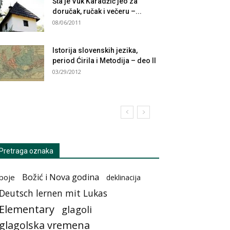
Šta je Vuk Karadžić jeo za
doručak, ručak i večeru –...
08/06/2011
Istorija slovenskih jezika,
period Ćirila i Metodija – deo II
03/29/2012
Pretraga oznaka
Božić i Nova godina
boje
deklinacija
Deutsch lernen mit Lukas
Elementary
glagoli
glagolska vremena