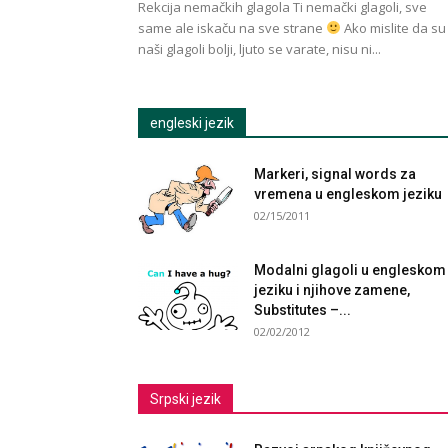
Rekcija nemačkih glagola Ti nemački glagoli, sve
same ale iskaču na sve strane
Ako mislite da su
naši glagoli bolji, ljuto se varate, nisu ni...
engleski jezik
Markeri, signal words za
vremena u engleskom jeziku
02/15/2011
Modalni glagoli u engleskom
jeziku i njihove zamene,
Substitutes –...
02/02/2012
Srpski jezik