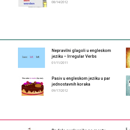
08/14/2012
Nepravilni glagoli u engleskom
jeziku – Irregular Verbs
01/11/2011
Pasiv u engleskom jeziku u par
jednostavnih koraka
09/17/2012