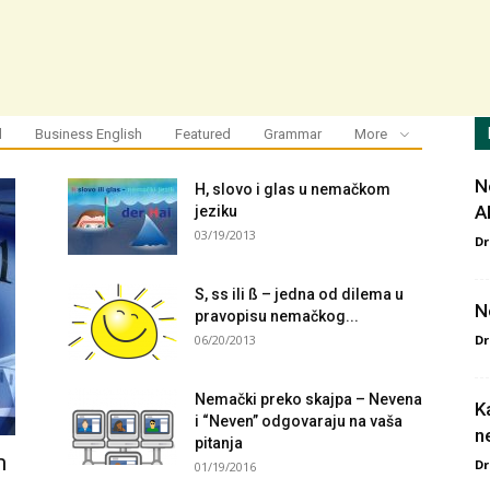
amarilisonline
l
Business English
Featured
Grammar
More
N
H, slovo i glas u nemačkom
A
jeziku
03/19/2013
Dr
S, ss ili ß – jedna od dilema u
N
pravopisu nemačkog...
06/20/2013
Dr
Nemački preko skajpa – Nevena
Ka
i “Neven” odgovaraju na vaša
n
pitanja
m
Dr
01/19/2016