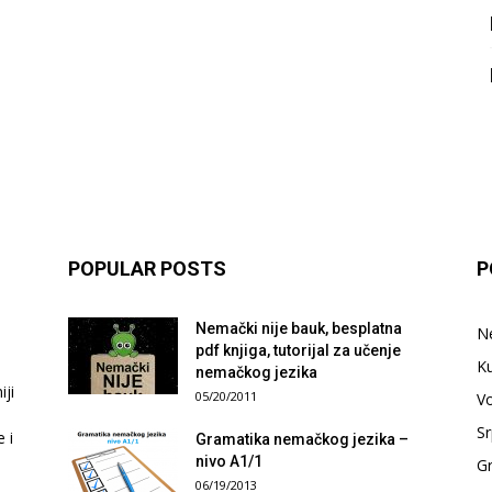
POPULAR POSTS
P
Nemački nije bauk, besplatna
N
pdf knjiga, tutorijal za učenje
Ku
nemačkog jezika
ji
05/20/2011
V
Sr
e i
Gramatika nemačkog jezika –
nivo A1/1
G
06/19/2013