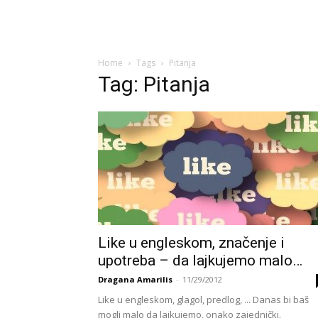
Home
Tags
Pitanja
Tag: Pitanja
Like u engleskom, značenje i
upotreba – da lajkujemo malo…
Dragana Amarilis
-
11/29/2012
Like u engleskom, glagol, predlog, ... Danas bi baš
mogli malo da lajkujemo, onako zajednički.