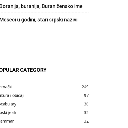
Boranija, buranija, Buran žensko ime
Meseci u godini, stari srpski nazivi
OPULAR CATEGORY
emački
249
ltura i običaji
97
ocabulary
38
pski jezik
32
rammar
32