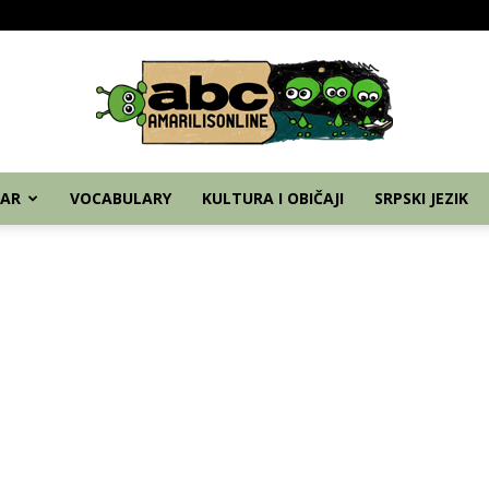
Home
Nemački
Grammar
Vocabulary
Kul
AR
VOCABULARY
KULTURA I OBIČAJI
SRPSKI JEZIK
abc
–