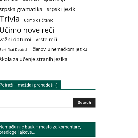
srpski jezik
srpska gramatika
Trivia
učimo da čitamo
Učimo nove reči
važni datumi
vrste reči
članovi u nemačkom jeziku
Zertifikat Deutsch
škola za učenje stranih jezika
Potraži – možda i pronađeš :-)
Nemački nije bauk – mesto za komentare,
predloge, lajkove…