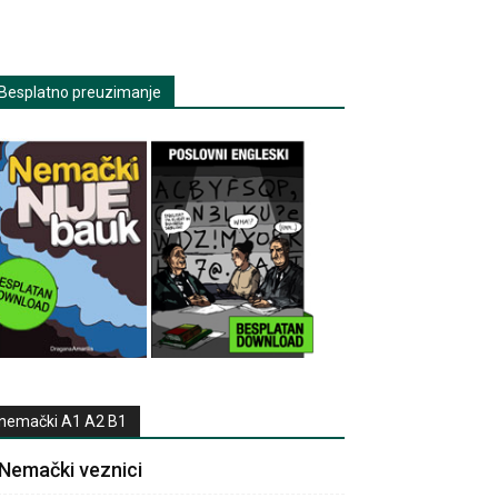
Besplatno preuzimanje
nemački A1 A2 B1
Nemački veznici