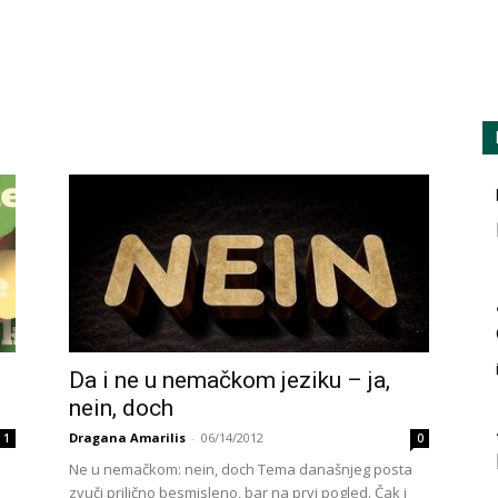
amarilisonline
Da i ne u nemačkom jeziku – ja,
nein, doch
Dragana Amarilis
-
06/14/2012
1
0
Ne u nemačkom: nein, doch Tema današnjeg posta
zvuči prilično besmisleno, bar na prvi pogled. Čak i