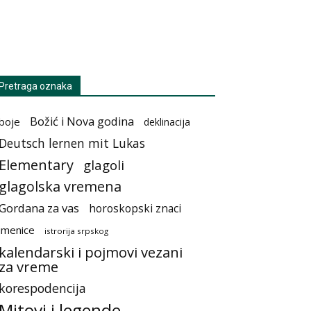
Pretraga oznaka
Božić i Nova godina
boje
deklinacija
Deutsch lernen mit Lukas
Elementary
glagoli
glagolska vremena
Gordana za vas
horoskopski znaci
imenice
istrorija srpskog
kalendarski i pojmovi vezani
za vreme
korespodencija
Mitovi i legende