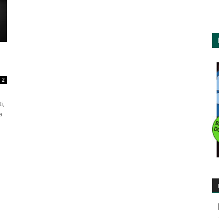
2
i,
a