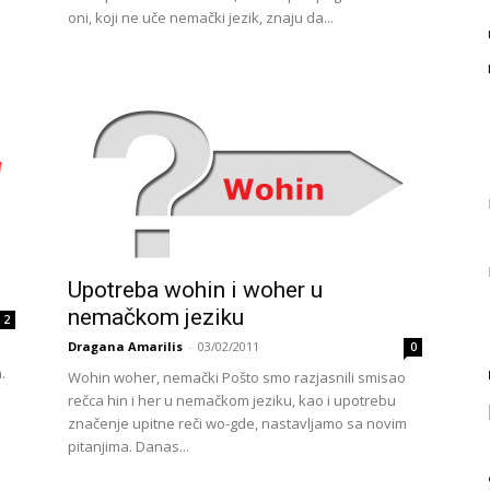
oni, koji ne uče nemački jezik, znaju da...
Upotreba wohin i woher u
nemačkom jeziku
2
Dragana Amarilis
-
03/02/2011
0
.
Wohin woher, nemački Pošto smo razjasnili smisao
rečca hin i her u nemačkom jeziku, kao i upotrebu
značenje upitne reči wo-gde, nastavljamo sa novim
pitanjima. Danas...