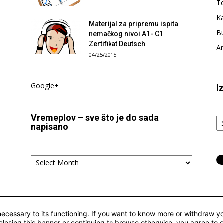
T
Ka
Materijal za pripremu ispita
Bu
nemačkog nivoi A1- C1
Zertifikat Deutsch
Am
04/25/2015
Google+
I
Iz
Vremeplov – sve što je do sada
t
napisano
tj.
ka
Vremeplov
–
sve
što
je
do
 necessary to its functioning. If you want to know more or withdraw yo
sada
closing this banner or continuing to browse otherwise, you agree to 