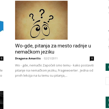
Wo-gde, pitanja za mesto radnje u
nemačkom jeziku
Dragana Amarilis
-
02/21/2011
0
0
Wo - gde, nemački Započeli smo temu - kako postaviti
le
pitanje na nemačkom jeziku, Fragewoerter . Jedna od
to
prvih lekcija na tu temu su pitanja,...