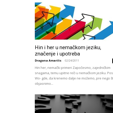
Hin i her u nemačkom jeziku,
značenje i upotreba
Dragana Amarilis
-
02/24/2011
Hin her, nemački primeri Započesmo, zajedničkim
snagama, temu upitne reči u nemačkom jeziku. Pos
Wo- gde, da krenemo dalje ne možemo, pre nego š
objasnimo...