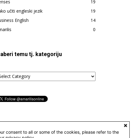
enses
19
ko učiti engleski jezik
19
siness English
14
arilis
0
zaberi temu tj. kategoriju
aberi
emu
tegoriju
ur consent to all or some of the cookies, please refer to the
our privacy policy.