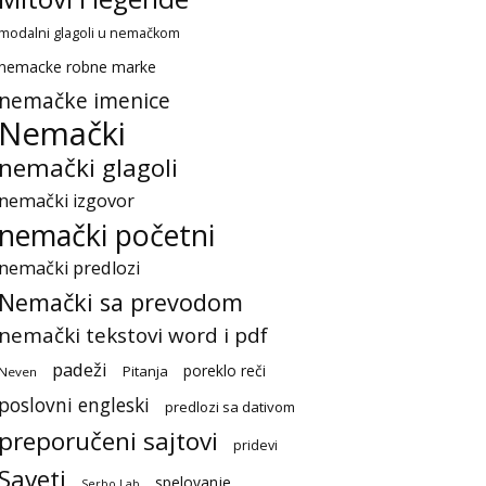
modalni glagoli u nemačkom
nemacke robne marke
nemačke imenice
Nemački
nemački glagoli
nemački izgovor
nemački početni
nemački predlozi
Nemački sa prevodom
nemački tekstovi word i pdf
padeži
poreklo reči
Pitanja
Neven
poslovni engleski
predlozi sa dativom
preporučeni sajtovi
pridevi
Saveti
spelovanje
Serbo Lab