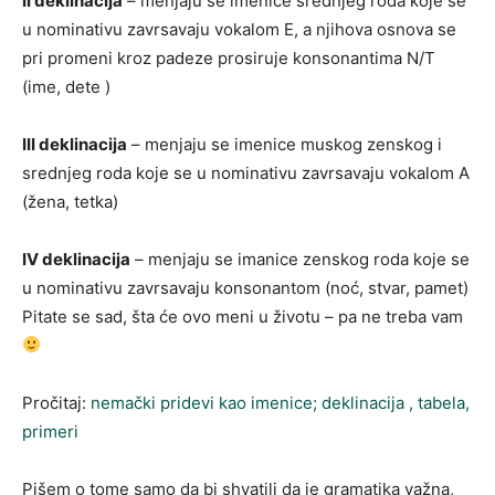
II deklinacija
– menjaju se imenice srednjeg roda koje se
u nominativu zavrsavaju vokalom E, a njihova osnova se
pri promeni kroz padeze prosiruje konsonantima N/T
(ime, dete )
III deklinacija
– menjaju se imenice muskog zenskog i
srednjeg roda koje se u nominativu zavrsavaju vokalom A
(žena, tetka)
IV deklinacija
– menjaju se imanice zenskog roda koje se
u nominativu zavrsavaju konsonantom (noć, stvar, pamet)
Pitate se sad, šta će ovo meni u životu – pa ne treba vam
Pročitaj:
nemački pridevi kao imenice; deklinacija , tabela,
primeri
Pišem o tome samo da bi shvatili da je gramatika važna,