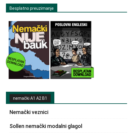
Besplatno preuzimanje
nemački A1 A2 B1
Nemački veznici
Sollen nemački modalni glagol