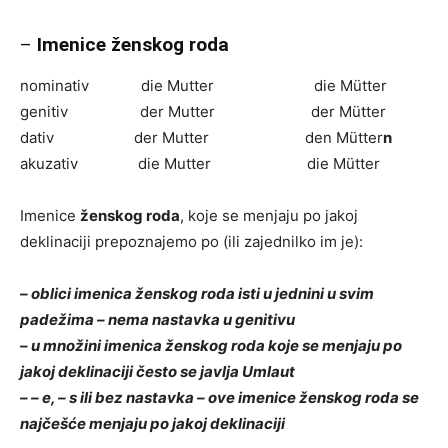
–
Imenice ženskog roda
nominativ die Mutter die Mütter
genitiv der Mutter der Mütter
dativ der Mutter den Mütter
n
akuzativ die Mutter die Mütter
Imenice
ženskog roda
, koje se menjaju po jakoj
deklinaciji prepoznajemo po (ili zajednilko im je):
– oblici imenica ženskog roda isti u jednini u svim
padežima – nema nastavka u genitivu
– u množini imenica ženskog roda koje se menjaju po
jakoj deklinaciji često se javlja Umlaut
– – e, – s ili bez nastavka – ove imenice ženskog roda se
najčešće menjaju po jakoj deklinaciji