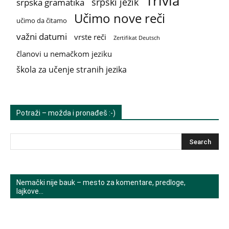
Trivia
srpski jezik
srpska gramatika
Učimo nove reči
učimo da čitamo
važni datumi
vrste reči
Zertifikat Deutsch
članovi u nemačkom jeziku
škola za učenje stranih jezika
Potraži – možda i pronađeš :-)
Nemački nije bauk – mesto za komentare, predloge,
lajkove…