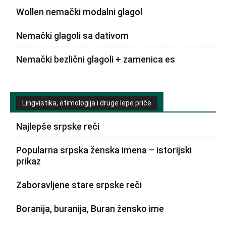
Wollen nemački modalni glagol
Nemački glagoli sa dativom
Nemački bezlični glagoli + zamenica es
Lingvistika, etimologija i druge lepe priče
Najlepše srpske reči
Popularna srpska ženska imena – istorijski
prikaz
Zaboravljene stare srpske reči
Boranija, buranija, Buran žensko ime