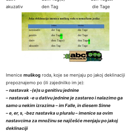
akuzativ den Tag die Tage
Imenice
muškog
roda, koje se menjaju po jakoj deklinaciji
prepoznajemo po (ili zajednilko im je):
– nastavak -(e)s u genitivu jednine
– nastavak -e u dativu jednine je zastareo i nalazimo ga
samo u nekim izrazima – im Falle, in diesem Sinne
– e, er, s, -bez nastavka u pluralu – imenice sa ovim
nastavcima za množinu se najčešće menjaju po jakoj
deklinaciji