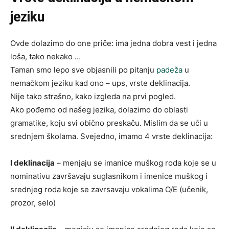
jeziku
Ovde dolazimo do one priče: ima jedna dobra vest i jedna
loša, tako nekako …
Taman smo lepo sve objasnili po pitanju
padeža
u
nemačkom jeziku kad ono – ups, vrste deklinacija.
Nije tako strašno, kako izgleda na prvi pogled.
Ako pođemo od našeg jezika, dolazimo do oblasti
gramatike, koju svi obično preskaču. Mislim da se uči u
srednjem školama. Svejedno, imamo 4 vrste deklinacija:
I deklinacija
– menjaju se imanice muškog roda koje se u
nominativu završavaju suglasnikom i imenice muškog i
srednjeg roda koje se zavrsavaju vokalima O/E (učenik,
prozor, selo)