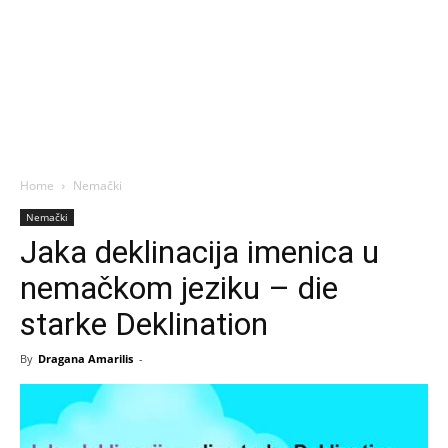
Home
Nemački
Nemački
Jaka deklinacija imenica u
nemačkom jeziku – die
starke Deklination
By
Dragana Amarilis
-