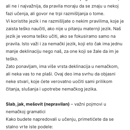
ali ne i najvažnija, da pravila moraju da se znaju u nekoj
fazi učenja, ali govor ne trpi razmišljanja o tome.
Vi koristite jezik i ne razmišljate o nekim pravilima, koje je
zaista teško naučiti, ako nije u pitanju maternji jezik. Naš
jezik je veoma teško učiti, ako se fokusiramo samo na
pravila. Isto važi i za nemački jezik, koji eto čak ima jednu
manje deklinaciju nego naš, za one koji se žale da im je
teško.
Zato ponavljam, ima više vrsta deklinacija u nemačkom,
ali neka vas to ne plaši. Ovaj deo ima svrhu da objasni
neke stvari, koje ćete verovatno uočiti sami prilikom
čitanja, slušanja i upotrebe nemačkog jezika.
Slab, jak, mešovit (nepravilan)
– važni pojmovi u
nemačkoj gramatici
Kako budete napredovali u učenju, primetićete da se
stalno vrte iste podele: