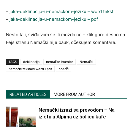
–
jaka-deklinacija-u-nemackom-jeziku – word tekst
–
jaka-deklinacija-u-nemackom-jeziku – pdf
Nešto fali, sviđa vam se ili možda ne – klik gore desno na
Fejs stranu Nemački nije bauk, očekujem komentare.
TAGS
deklinacija
nemačke imenice
Nemački
nemački tekstovi word i pdf
padeži
RELATED ARTICLES
MORE FROM AUTHOR
Nemački izrazi sa prevodom – Na
izletu u Alpima uz šoljicu kafe