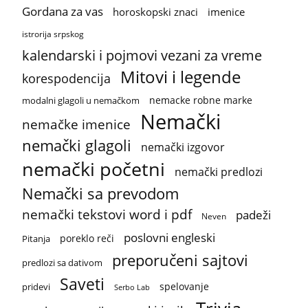
Gordana za vas
horoskopski znaci
imenice
istrorija srpskog
kalendarski i pojmovi vezani za vreme
Mitovi i legende
korespodencija
nemacke robne marke
modalni glagoli u nemačkom
Nemački
nemačke imenice
nemački glagoli
nemački izgovor
nemački početni
nemački predlozi
Nemački sa prevodom
nemački tekstovi word i pdf
padeži
Neven
poslovni engleski
poreklo reči
Pitanja
preporučeni sajtovi
predlozi sa dativom
Saveti
spelovanje
pridevi
Serbo Lab