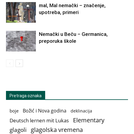
mal, Mal nemački – značenje,
upotreba, primeri
Nemački u Beču – Germanica,
preporuka škole
Pretraga oznaka
Božić i Nova godina
boje
deklinacija
Elementary
Deutsch lernen mit Lukas
glagolska vremena
glagoli