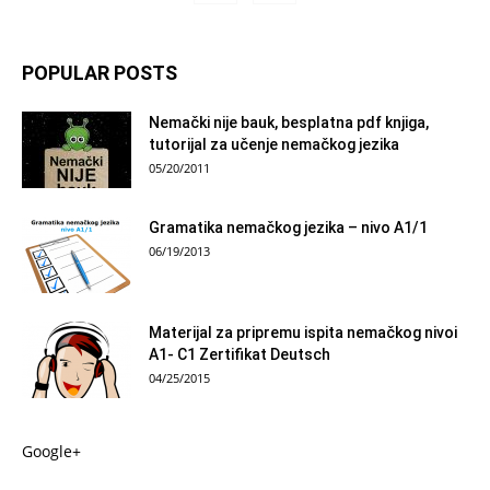
POPULAR POSTS
Nemački nije bauk, besplatna pdf knjiga,
tutorijal za učenje nemačkog jezika
05/20/2011
Gramatika nemačkog jezika – nivo A1/1
06/19/2013
Materijal za pripremu ispita nemačkog nivoi
A1- C1 Zertifikat Deutsch
04/25/2015
Google+