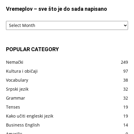
Vremeplov – sve što je do sada napisano
Vremeplov
–
sve
što
je
POPULAR CATEGORY
do
sada
Nemački
249
napisano
Kultura i običaji
97
Vocabulary
38
Srpski jezik
32
Grammar
32
Tenses
19
Kako učiti engleski jezik
19
Business English
14
Amarilis
0