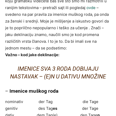
koju gramatiku videćete baš sve što smo mi razmotrili u
ranijim tekstovima – pretraži sajt ili pogledaj
ovde
–
svedeno na par pravila za imenice muškog roda, pa onda
za ženski i srednji. Moje je mišljenje a iskustvo govori da
je to poprilčno nepopularno i teško za učenje . Znači –
jaku deklinaciju znamo, naučili smo je kod promena
različitih vrsta članova. I to je to. Da bi imali sve na
jednom mestu – da se podsetimo:
Važno – kod jake deklinacije:
IMENICE SVA 3 RODA DOBIJAJU
NASTAVAK – (E)N U DATIVU MNOŽINE
–
Imenice muškog roda
nominativ der Tag die Tage
genitiv des Tag
es
der Tage
dativ dem Tag(e) den Tage
n