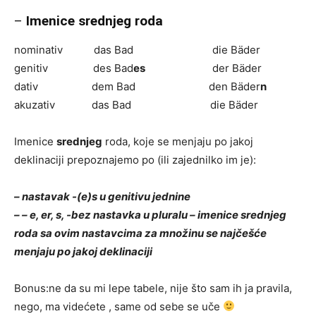
–
Imenice srednjeg roda
nominativ das Bad die Bäder
genitiv des Bad
es
der Bäder
dativ dem Bad den Bäder
n
akuzativ das Bad die Bäder
Imenice
srednjeg
roda, koje se menjaju po jakoj
deklinaciji prepoznajemo po (ili zajednilko im je):
– nastavak -(e)s u genitivu jednine
– – e, er, s, -bez nastavka u pluralu – imenice srednjeg
roda sa ovim nastavcima za množinu se najčešće
menjaju po jakoj deklinaciji
Bonus:ne da su mi lepe tabele, nije što sam ih ja pravila,
nego, ma videćete , same od sebe se uče