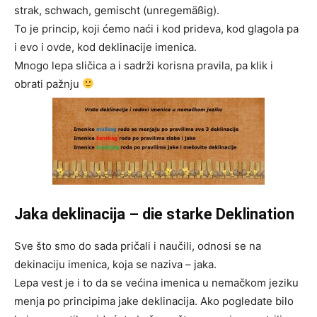
strak, schwach, gemischt (unregemäßig).
To je princip, koji ćemo naći i kod prideva, kod glagola pa
i evo i ovde, kod deklinacije imenica.
Mnogo lepa sličica a i sadrži korisna pravila, pa klik i
obrati pažnju
Jaka deklinacija – die starke Deklination
Sve što smo do sada pričali i naučili, odnosi se na
dekinaciju imenica, koja se naziva – jaka.
Lepa vest je i to da se većina imenica u nemačkom jeziku
menja po principima jake deklinacija. Ako pogledate bilo