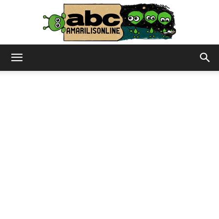
abc
–
amarilisonline