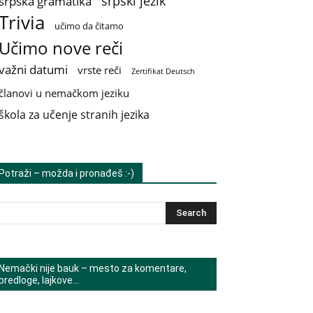
srpski jezik
srpska gramatika
Trivia
učimo da čitamo
Učimo nove reči
važni datumi
vrste reči
Zertifikat Deutsch
članovi u nemačkom jeziku
škola za učenje stranih jezika
Potraži – možda i pronađeš :-)
Nemački nije bauk – mesto za komentare,
predloge, lajkove…