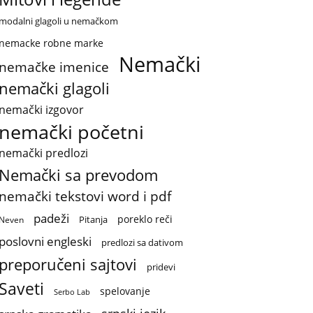
modalni glagoli u nemačkom
nemacke robne marke
Nemački
nemačke imenice
nemački glagoli
nemački izgovor
nemački početni
nemački predlozi
Nemački sa prevodom
nemački tekstovi word i pdf
padeži
poreklo reči
Pitanja
Neven
poslovni engleski
predlozi sa dativom
preporučeni sajtovi
pridevi
Saveti
spelovanje
Serbo Lab