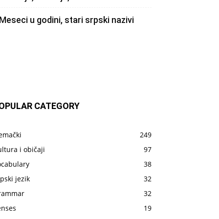
Meseci u godini, stari srpski nazivi
OPULAR CATEGORY
emački
249
ltura i običaji
97
ocabulary
38
pski jezik
32
rammar
32
enses
19