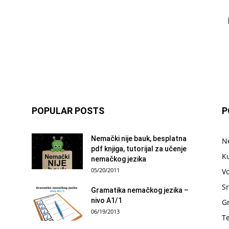
POPULAR POSTS
P
Nemački nije bauk, besplatna
N
pdf knjiga, tutorijal za učenje
Ku
nemačkog jezika
05/20/2011
V
Sr
Gramatika nemačkog jezika –
nivo A1/1
G
06/19/2013
T