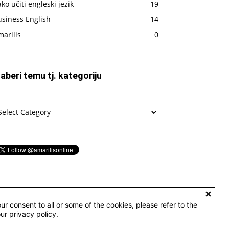
ko učiti engleski jezik
19
usiness English
14
arilis
0
zaberi temu tj. kategoriju
aberi
emu
tegoriju
ur consent to all or some of the cookies, please refer to the
our privacy policy.