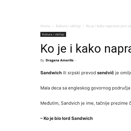
Home
Kultura i običaji
Ko je i kako napravio prvi s
Kultura i običaji
Ko je i kako napr
By
Dragana Amarilis
-
Sandwich
ili srpski prevod
sendvič
je omilj
Mala deca sa engleskog govornog područja
Međutim, Sandvich je ime, tačnije prezime
– Ko je bio lord Sandwich