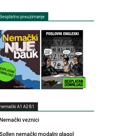
Besplatno preuzimanje
nemački A1 A2 B1
Nemački veznici
Sollen nemački modalni glagol