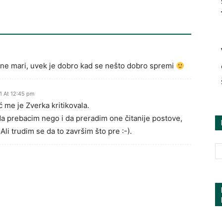
 … ne mari, uvek je dobro kad se nešto dobro spremi
1 At 12:45 pm
 me je Zverka kritikovala.
da prebacim nego i da preradim one čitanije postove,
Ali trudim se da to završim što pre :-).