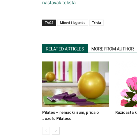
nastavak teksta
TAGS
Mitovi i legende
Trivia
RELATED ARTICLES
MORE FROM AUTHOR
Pilates – nemački izum, priča o
Ružičasta k
Jozefu Pilatesu