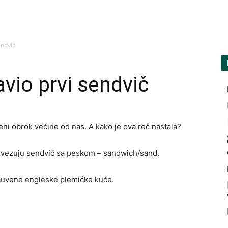
amarilisonline
endvič
avio prvi sendvič
eni obrok većine od nas. A kako je ova reč nastala?
 vezuju sendvič sa peskom – sandwich/sand.
 čuvene engleske plemićke kuće.