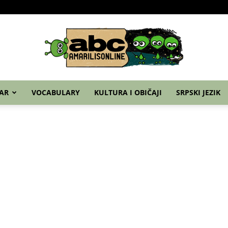
Home
Nemački
Grammar
Vocabulary
Ku
AR
VOCABULARY
KULTURA I OBIČAJI
SRPSKI JEZIK
abc
–