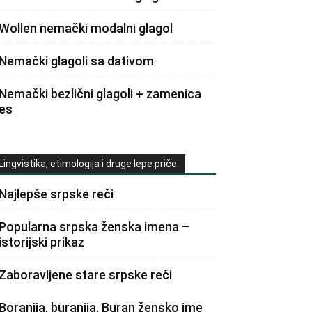
Wollen nemački modalni glagol
Nemački glagoli sa dativom
Nemački bezlični glagoli + zamenica
es
Lingvistika, etimologija i druge lepe priče
Najlepše srpske reči
Popularna srpska ženska imena –
istorijski prikaz
Zaboravljene stare srpske reči
Boranija, buranija, Buran žensko ime