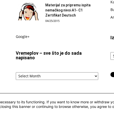
Ka
Materijal za pripremu ispita
B
nemačkog nivoi A1- C1
Zertifikat Deutsch
Am
04/25/2015
Google+
I
Iz
Vremeplov – sve što je do sada
t
napisano
tj.
ka
Vremeplov
–
sve
što
je
do
 necessary to its functioning. If you want to know more or withdraw yo
sada
closing this banner or continuing to browse otherwise, you agree to 
napisano
tion-NonCommercial-NoDerivatives 4.0 International License
.