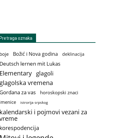
Pretraga oznaka
Božić i Nova godina
boje
deklinacija
Deutsch lernen mit Lukas
Elementary
glagoli
glagolska vremena
Gordana za vas
horoskopski znaci
imenice
istrorija srpskog
kalendarski i pojmovi vezani za
vreme
korespodencija
Mitovi i legende