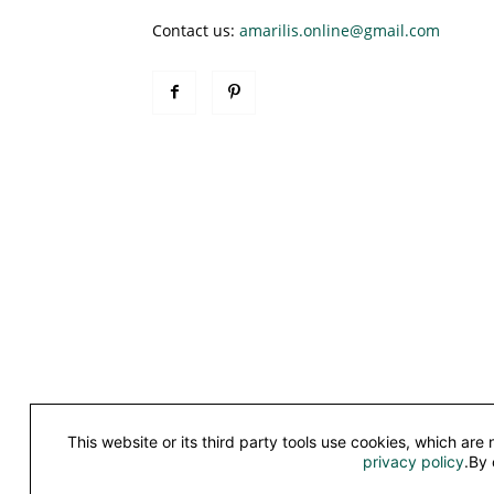
Contact us:
amarilis.online@gmail.com
This website or its third party tools use cookies, which are
©
privacy policy
.By 
This work is licensed under a
Creative Commons Attribu