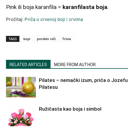
Pink ili boja karanfila =
karanfilasta boja
.
Pročitaj:
Priča o crvenoj boji i crvima
TAGS
boje
poreklo reči
Trivia
RELATED ARTICLES
MORE FROM AUTHOR
Pilates – nemački izum, priča o Jozefu
Pilatesu
Ružičasta kao boja i simbol