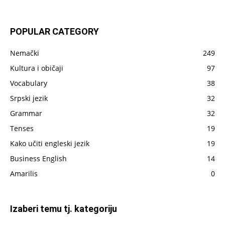
sve
što
je
POPULAR CATEGORY
do
sada
Nemački
249
napisano
Kultura i običaji
97
Vocabulary
38
Srpski jezik
32
Grammar
32
Tenses
19
Kako učiti engleski jezik
19
Business English
14
Amarilis
0
Izaberi temu tj. kategoriju