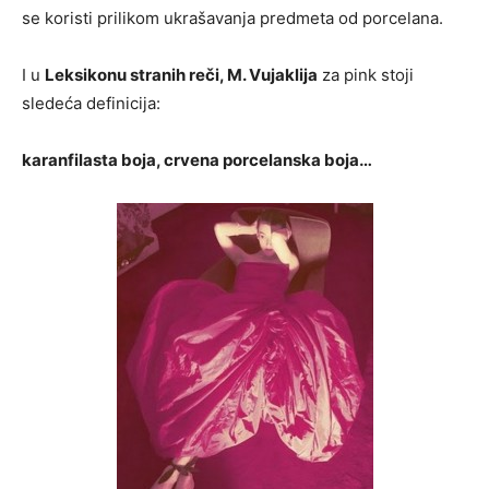
se koristi prilikom ukrašavanja predmeta od porcelana.
I u
Leksikonu stranih reči, M. Vujaklija
za pink stoji
sledeća definicija:
karanfilasta boja, crvena porcelanska boja…