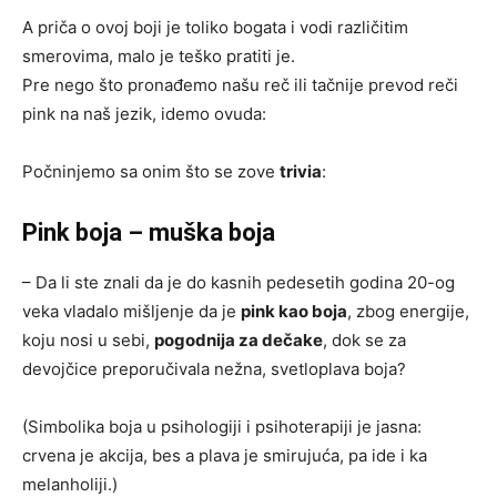
A priča o ovoj boji je toliko bogata i vodi različitim
smerovima, malo je teško pratiti je.
Pre nego što pronađemo našu reč ili tačnije prevod reči
pink na naš jezik, idemo ovuda:
Počninjemo sa onim što se zove
trivia
:
Pink boja – muška boja
– Da li ste znali da je do kasnih pedesetih godina 20-og
veka vladalo mišljenje da je
pink kao boja
, zbog energije,
koju nosi u sebi,
pogodnija za dečake
, dok se za
devojčice preporučivala nežna, svetloplava boja?
(Simbolika boja u psihologiji i psihoterapiji je jasna:
crvena je akcija, bes a plava je smirujuća, pa ide i ka
melanholiji.)