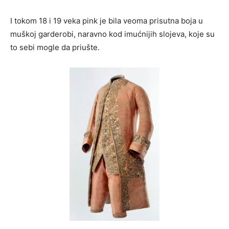
I tokom 18 i 19 veka pink je bila veoma prisutna boja u
muškoj garderobi, naravno kod imućnijih slojeva, koje su
to sebi mogle da priušte.