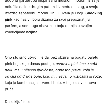
udobnu garderobu inspirisanu muškom modom, Elza je
odlučila da ide drugim putem i između ostalog, u svoju
izrazito ženstvenu modnu liniju, uvela je i boju
Shocking
pink
kao naziv i boju dizajna za svoj prepoznatljivi
parfem, a sem toga obaveznu boju detalja u svojim
kolekcijama haljina.
Ono što smo utvrdili je da, bez obzira na bogatu paletu
pink boja koje danas postoje,
osnovna pink ima u sebi
neku malu nijansu ljubičaste, odnosno plave, koja je
odvaja od druge boje, koju mi nazvamo ružičasta ili roze
,
koja je kombinacija crvene i bele. A to je sasvim nova
priča.
Da zaključimo: