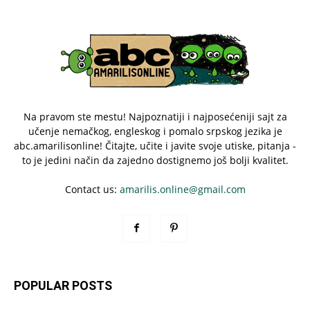
Na pravom ste mestu! Najpoznatiji i najposećeniji sajt za
učenje nemačkog, engleskog i pomalo srpskog jezika je
abc.amarilisonline! Čitajte, učite i javite svoje utiske, pitanja -
to je jedini način da zajedno dostignemo još bolji kvalitet.
Contact us:
amarilis.online@gmail.com
POPULAR POSTS