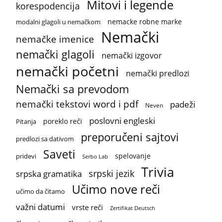
Mitovi i legende
korespodencija
nemacke robne marke
modalni glagoli u nemačkom
Nemački
nemačke imenice
nemački glagoli
nemački izgovor
nemački početni
nemački predlozi
Nemački sa prevodom
nemački tekstovi word i pdf
padeži
Neven
poslovni engleski
poreklo reči
Pitanja
preporučeni sajtovi
predlozi sa dativom
Saveti
spelovanje
pridevi
Serbo Lab
Trivia
srpski jezik
srpska gramatika
Učimo nove reči
učimo da čitamo
važni datumi
vrste reči
Zertifikat Deutsch