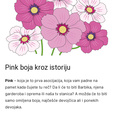
Pink boja kroz istoriju
Pink
– koja je to prva asocijacija, koja vam padne na
pamet kada čujete tu reč? Da li će to biti Barbika, njena
garderoba i oprema ili naša tv stanica? A možda će to biti
samo omiljena boja, najčešće devojčica ali i ponekih
devojaka.