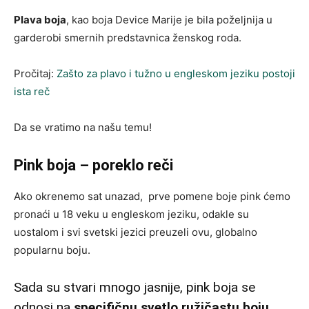
Plava boja
, kao boja Device Marije je bila poželjnija u
garderobi smernih predstavnica ženskog roda.
Pročitaj:
Zašto za plavo i tužno u engleskom jeziku postoji
ista reč
Da se vratimo na našu temu!
Pink boja – poreklo reči
Ako okrenemo sat unazad, prve pomene boje pink ćemo
pronaći u 18 veku u engleskom jeziku, odakle su
uostalom i svi svetski jezici preuzeli ovu, globalno
popularnu boju.
Sada su stvari mnogo jasnije, pink boja se
odnosi na
specifičnu svetlo ružičastu boju