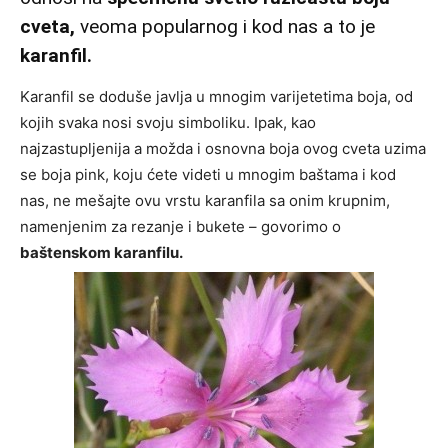
cveta,
veoma popularnog i kod nas a to je
karanfil.
Karanfil se doduše javlja u mnogim varijetetima boja, od
kojih svaka nosi svoju simboliku. Ipak, kao
najzastupljenija a možda i osnovna boja ovog cveta uzima
se boja pink, koju ćete videti u mnogim baštama i kod
nas, ne mešajte ovu vrstu karanfila sa onim krupnim,
namenjenim za rezanje i bukete – govorimo o
baštenskom karanfilu.