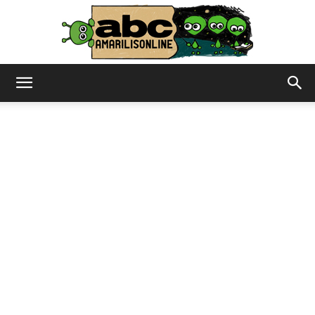
abc
–
amarilisonline