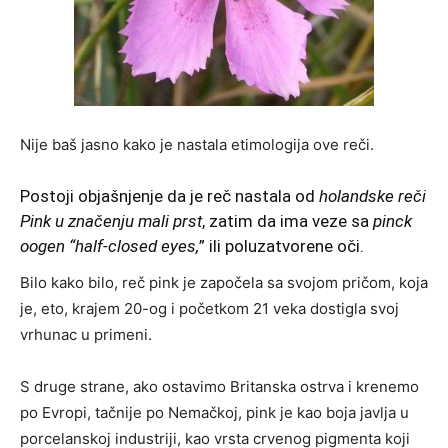
Nije baš jasno kako je nastala etimologija ove reči.
Postoji objašnjenje da je reč nastala od
holandske reči
Pink u značenju mali prst
, zatim da ima veze sa
pinck
oogen “half-closed eyes,
” ili poluzatvorene oči.
Bilo kako bilo, reč pink je započela sa svojom pričom, koja
je, eto, krajem 20-og i početkom 21 veka dostigla svoj
vrhunac u primeni.
S druge strane, ako ostavimo Britanska ostrva i krenemo
po Evropi, tačnije po Nemačkoj, pink je kao boja javlja u
porcelanskoj industriji, kao vrsta crvenog pigmenta koji