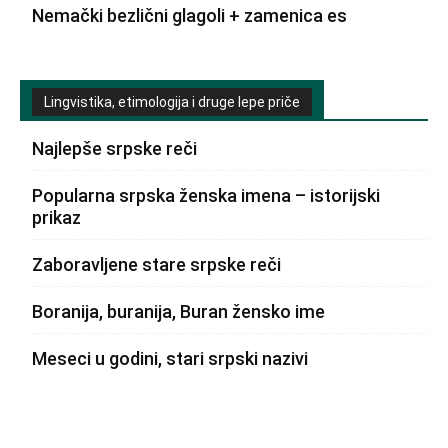
Nemački bezlični glagoli + zamenica es
Lingvistika, etimologija i druge lepe priče
Najlepše srpske reči
Popularna srpska ženska imena – istorijski
prikaz
Zaboravljene stare srpske reči
Boranija, buranija, Buran žensko ime
Meseci u godini, stari srpski nazivi