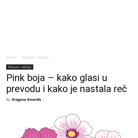
Home
Kultura i običaji
Kultura i običaji
Pink boja – kako glasi u
prevodu i kako je nastala reč
By
Dragana Amarilis
-