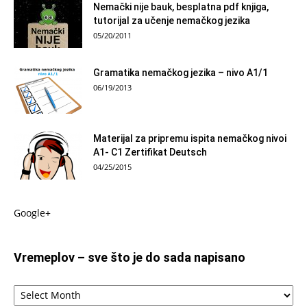
Nemački nije bauk, besplatna pdf knjiga,
tutorijal za učenje nemačkog jezika
05/20/2011
Gramatika nemačkog jezika – nivo A1/1
06/19/2013
Materijal za pripremu ispita nemačkog nivoi
A1- C1 Zertifikat Deutsch
04/25/2015
Google+
Vremeplov – sve što je do sada napisano
Vremeplov
–