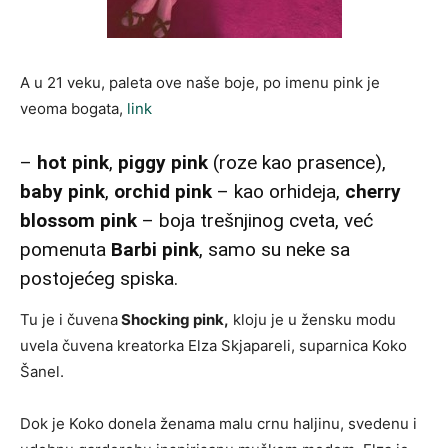
A u 21 veku, paleta ove naše boje, po imenu pink je
veoma bogata,
link
–
hot pink
,
piggy pink
(roze kao prasence),
baby pink
,
orchid pink
– kao orhideja,
cherry
blossom pink
– boja trešnjinog cveta, već
pomenuta
Barbi pink
, samo su neke sa
postojećeg spiska.
Tu je i čuvena
Shocking pink,
kloju je u žensku modu
uvela čuvena kreatorka Elza Skjapareli, suparnica Koko
Šanel.
Dok je Koko donela ženama malu crnu haljinu, svedenu i