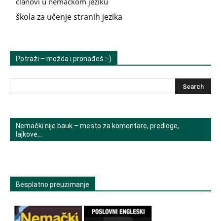
članovi u nemačkom jeziku
škola za učenje stranih jezika
Potraži – možda i pronađeš :-)
Nemački nije bauk – mesto za komentare, predloge,
lajkove…
Besplatno preuzimanje