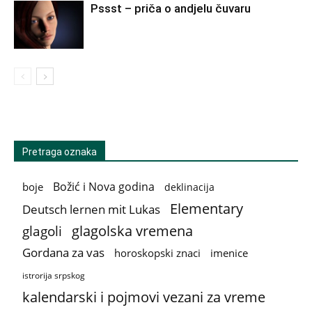
Pssst – priča o andjelu čuvaru
Pretraga oznaka
Božić i Nova godina
boje
deklinacija
Elementary
Deutsch lernen mit Lukas
glagolska vremena
glagoli
Gordana za vas
horoskopski znaci
imenice
istrorija srpskog
kalendarski i pojmovi vezani za vreme