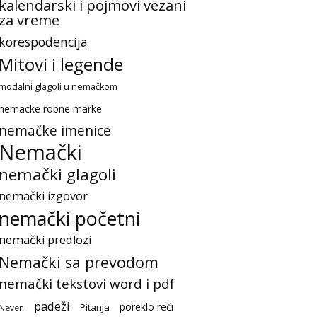
kalendarski i pojmovi vezani
za vreme
korespodencija
Mitovi i legende
modalni glagoli u nemačkom
nemacke robne marke
nemačke imenice
Nemački
nemački glagoli
nemački izgovor
nemački početni
nemački predlozi
Nemački sa prevodom
nemački tekstovi word i pdf
padeži
poreklo reči
Pitanja
Neven