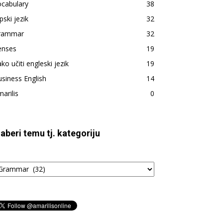
ocabulary
38
pski jezik
32
rammar
32
enses
19
ko učiti engleski jezik
19
siness English
14
arilis
0
zaberi temu tj. kategoriju
aberi
emu
tegoriju