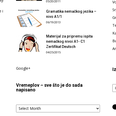
ji
05/20/2011
V
Sr
e i
Gramatika nemačkog jezika –
nivo A1/1
G
06/19/2013
T
Ka
Materijal za pripremu ispita
Bu
nemačkog nivoi A1- C1
Zertifikat Deutsch
Am
04/25/2015
Google+
I
Iz
Vremeplov – sve što je do sada
t
napisano
tj.
ka
Vremeplov
–
sve