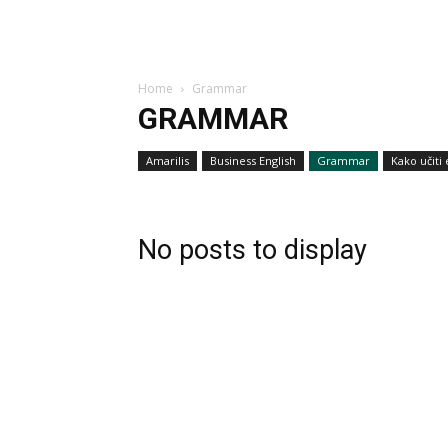
Home
Grammar
GRAMMAR
Amarilis
Business English
Grammar
Kako učiti 
No posts to display