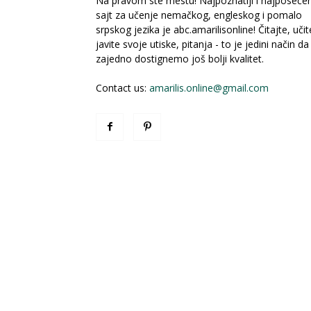
Na pravom ste mestu! Najpoznatiji i najposećeni
sajt za učenje nemačkog, engleskog i pomalo
srpskog jezika je abc.amarilisonline! Čitajte, učit
javite svoje utiske, pitanja - to je jedini način da
zajedno dostignemo još bolji kvalitet.
Contact us:
amarilis.online@gmail.com