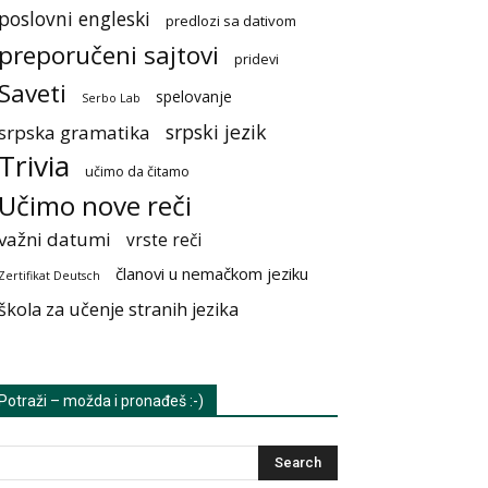
poslovni engleski
predlozi sa dativom
preporučeni sajtovi
pridevi
Saveti
spelovanje
Serbo Lab
srpski jezik
srpska gramatika
Trivia
učimo da čitamo
Učimo nove reči
važni datumi
vrste reči
članovi u nemačkom jeziku
Zertifikat Deutsch
škola za učenje stranih jezika
Potraži – možda i pronađeš :-)