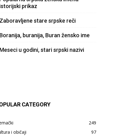
istorijski prikaz
Zaboravljene stare srpske reči
Boranija, buranija, Buran žensko ime
Meseci u godini, stari srpski nazivi
OPULAR CATEGORY
emački
249
ltura i običaji
97