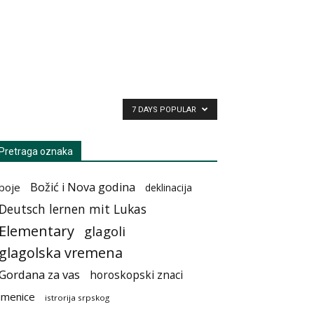
7 DAYS POPULAR
Pretraga oznaka
Božić i Nova godina
boje
deklinacija
Deutsch lernen mit Lukas
Elementary
glagoli
glagolska vremena
Gordana za vas
horoskopski znaci
imenice
istrorija srpskog