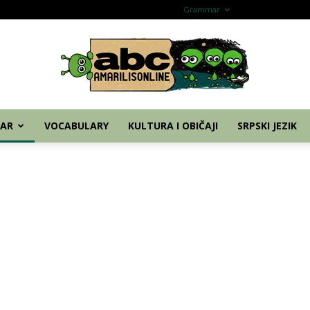
Home
Nemački
Grammar
Vocabulary
Kul
AR
VOCABULARY
KULTURA I OBIČAJI
SRPSKI JEZIK
abc
–