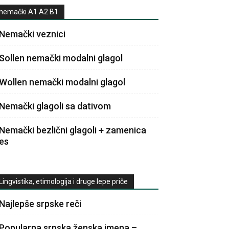
nemački A1 A2 B1
Nemački veznici
Sollen nemački modalni glagol
Wollen nemački modalni glagol
Nemački glagoli sa dativom
Nemački bezlični glagoli + zamenica
es
Lingvistika, etimologija i druge lepe priče
Najlepše srpske reči
Popularna srpska ženska imena –