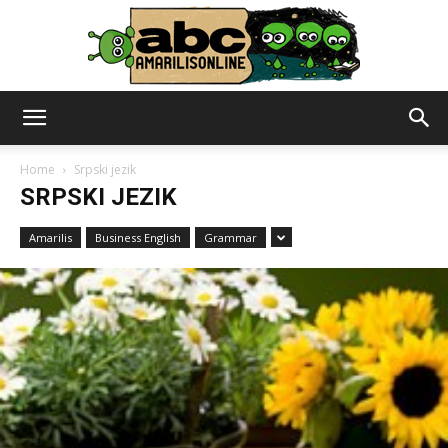
abc
Home
Srpski jezik
SRPSKI JEZIK
–
Amarilis
Business English
Grammar
amarilisonline