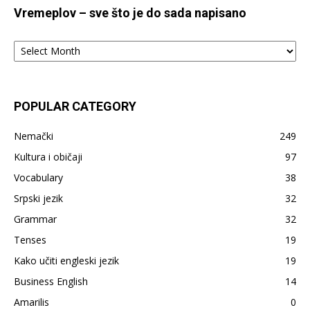
Vremeplov – sve što je do sada napisano
Vremeplov
–
sve
što
je
POPULAR CATEGORY
do
sada
Nemački
249
napisano
Kultura i običaji
97
Vocabulary
38
Srpski jezik
32
Grammar
32
Tenses
19
Kako učiti engleski jezik
19
Business English
14
Amarilis
0