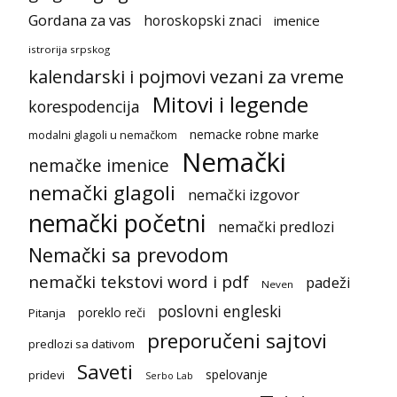
Gordana za vas
horoskopski znaci
imenice
istrorija srpskog
kalendarski i pojmovi vezani za vreme
Mitovi i legende
korespodencija
nemacke robne marke
modalni glagoli u nemačkom
Nemački
nemačke imenice
nemački glagoli
nemački izgovor
nemački početni
nemački predlozi
Nemački sa prevodom
nemački tekstovi word i pdf
padeži
Neven
poslovni engleski
poreklo reči
Pitanja
preporučeni sajtovi
predlozi sa dativom
Saveti
spelovanje
pridevi
Serbo Lab