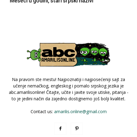
Meseci u godini, stari srpski nazivi
Na pravom ste mestu! Najpoznatiji i najposećeniji sajt za
učenje nemačkog, engleskog i pomalo srpskog jezika je
abc.amarilisonline! Čitajte, učite i javite svoje utiske, pitanja -
to je jedini način da zajedno dostignemo još bolji kvalitet.
Contact us:
amarilis.online@gmail.com