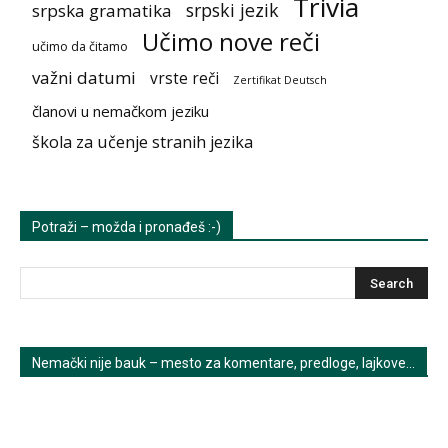
Trivia
srpski jezik
srpska gramatika
Učimo nove reči
učimo da čitamo
važni datumi
vrste reči
Zertifikat Deutsch
članovi u nemačkom jeziku
škola za učenje stranih jezika
Potraži – možda i pronađeš :-)
Nemački nije bauk – mesto za komentare, predloge, lajkove…