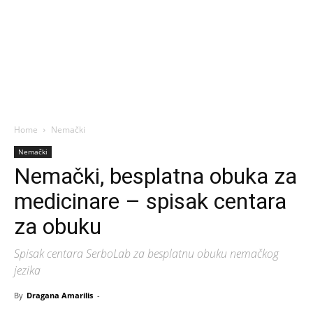
Home
Nemački
Nemački
Nemački, besplatna obuka za
medicinare – spisak centara
za obuku
Spisak centara SerboLab za besplatnu obuku nemačkog
jezika
By
Dragana Amarilis
-