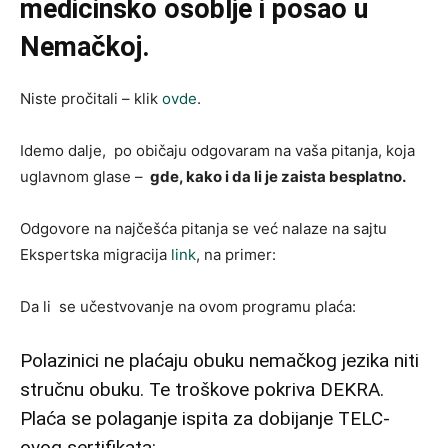
medicinsko osoblje i posao u
Nemačkoj.
Niste pročitali – klik
ovde
.
Idemo dalje, po običaju odgovaram na vaša pitanja, koja
uglavnom glase –
gde, kako i da li je zaista besplatno.
Odgovore na najčešća pitanja se već nalaze na sajtu
Ekspertska migracija
link
, na primer:
Da li se učestvovanje na ovom programu plaća:
Polazinici ne plaćaju obuku nemačkog jezika niti
stručnu obuku. Te troškove pokriva DEKRA.
Plaća se polaganje ispita za dobijanje TELC-
ovog sertifikata: