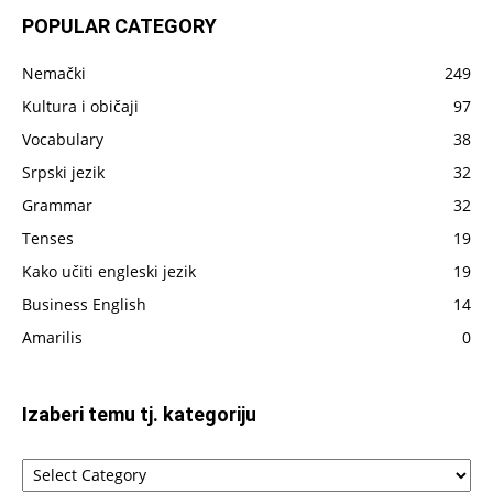
je
POPULAR CATEGORY
do
sada
Nemački
249
napisano
Kultura i običaji
97
Vocabulary
38
Srpski jezik
32
Grammar
32
Tenses
19
Kako učiti engleski jezik
19
Business English
14
Amarilis
0
Izaberi temu tj. kategoriju
Izaberi
temu