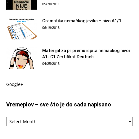
05/20/2011
Gramatika nemačkog jezika – nivo A1/1
06/19/2013
Materijal za pripremu ispita nemačkog nivoi
A1- C1 Zertifikat Deutsch
04/25/2015
Google+
Vremeplov – sve što je do sada napisano
Vremeplov
–
sve
što