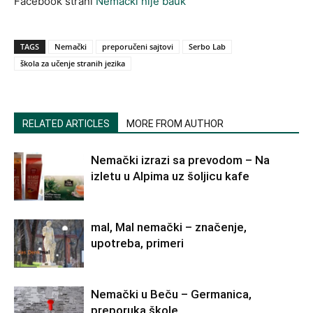
Facebook strani
Nemački nije bauk
TAGS
Nemački
preporučeni sajtovi
Serbo Lab
škola za učenje stranih jezika
RELATED ARTICLES
MORE FROM AUTHOR
Nemački izrazi sa prevodom – Na
izletu u Alpima uz šoljicu kafe
mal, Mal nemački – značenje,
upotreba, primeri
Nemački u Beču – Germanica,
preporuka škole