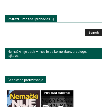
Potraži – možda i pronađeš :-)
Nemački nije bauk – mesto za komentare, predloge,
lajkove…
Besplatno preuzimanje