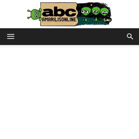
abc
–
amarilisonline