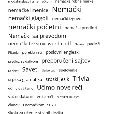
nemacke robne marke
modalni glagoli u nemačkom
Nemački
nemačke imenice
nemački glagoli
nemački izgovor
nemački početni
nemački predlozi
Nemački sa prevodom
nemački tekstovi word i pdf
padeži
Neven
poslovni engleski
poreklo reči
Pitanja
preporučeni sajtovi
predlozi sa dativom
Saveti
spelovanje
pridevi
Serbo Lab
Trivia
srpski jezik
srpska gramatika
Učimo nove reči
učimo da čitamo
važni datumi
vrste reči
Zertifikat Deutsch
članovi u nemačkom jeziku
škola za učenje stranih jezika