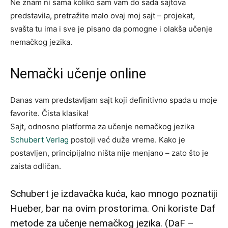
Ne znam ni sama koliko sam vam do sada sajtova
predstavila, pretražite malo ovaj moj sajt – projekat,
svašta tu ima i sve je pisano da pomogne i olakša učenje
nemačkog jezika.
Nemački učenje online
Danas vam predstavljam sajt koji definitivno spada u moje
favorite. Čista klasika!
Sajt, odnosno platforma za učenje nemačkog jezika
Schubert Verlag
postoji već duže vreme. Kako je
postavljen, principijalno ništa nije menjano – zato što je
zaista odličan.
Schubert je izdavačka kuća, kao mnogo poznatiji
Hueber, bar na ovim prostorima. Oni koriste Daf
metode za učenje nemačkog jezika. (DaF –