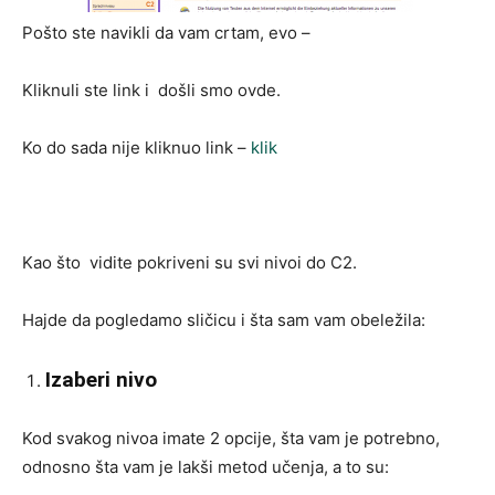
Pošto ste navikli da vam crtam, evo –
Kliknuli ste link i došli smo ovde.
Ko do sada nije kliknuo link –
klik
Kao što vidite pokriveni su svi nivoi do C2.
Hajde da pogledamo sličicu i šta sam vam obeležila:
Izaberi nivo
Kod svakog nivoa imate 2 opcije, šta vam je potrebno,
odnosno šta vam je lakši metod učenja, a to su: