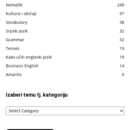
sada
Nemački
249
napisano
Kultura i običaji
97
Vocabulary
38
Srpski jezik
32
Grammar
32
Tenses
19
Kako učiti engleski jezik
19
Business English
14
Amarilis
0
Izaberi temu tj. kategoriju
Izaberi
temu
tj.
kategoriju