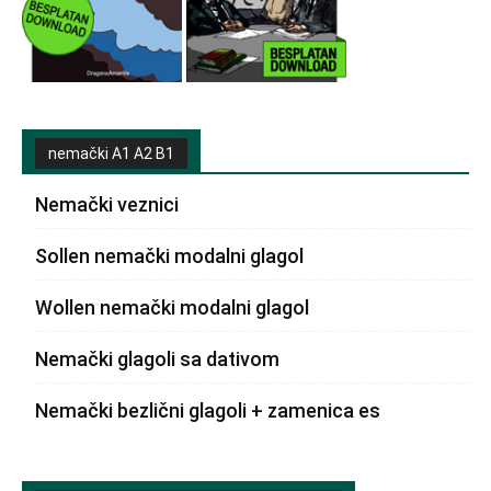
nemački A1 A2 B1
Nemački veznici
Sollen nemački modalni glagol
Wollen nemački modalni glagol
Nemački glagoli sa dativom
Nemački bezlični glagoli + zamenica es