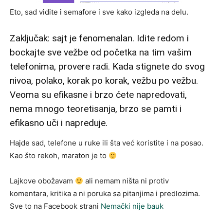
Eto, sad vidite i semafore i sve kako izgleda na delu.
Zaključak: sajt je fenomenalan. Idite redom i
bockajte sve vežbe od početka na tim vašim
telefonima, provere radi. Kada stignete do svog
nivoa, polako, korak po korak, vežbu po vežbu.
Veoma su efikasne i brzo ćete napredovati,
nema mnogo teoretisanja, brzo se pamti i
efikasno uči i napreduje.
Hajde sad, telefone u ruke ili šta već koristite i na posao.
Kao što rekoh, maraton je to
Lajkove obožavam
ali nemam ništa ni protiv
komentara, kritika a ni poruka sa pitanjima i predlozima.
Sve to na Facebook strani
Nemački nije bauk