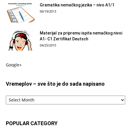
Gramatika nemačkog jezika – nivo A1/1
06/19/2013
Materijal za pripremu ispita nemačkog nivoi
A1- C1 Zertifikat Deutsch
04/25/2015
Google+
Vremeplov – sve što je do sada napisano
Vremeplov
–
sve
što
je
POPULAR CATEGORY
do