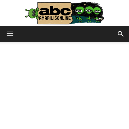
abc
–
amarilisonline