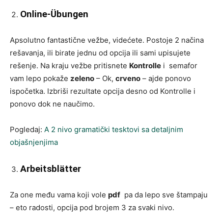
Online-Übungen
Apsolutno fantastične vežbe, videćete. Postoje 2 načina
rešavanja, ili birate jednu od opcija ili sami upisujete
rešenje. Na kraju vežbe pritisnete
Kontrolle
i semafor
vam lepo pokaže
zeleno
– Ok,
crveno
– ajde ponovo
ispočetka. Izbriši rezultate opcija desno od Kontrolle i
ponovo dok ne naučimo.
Pogledaj:
A 2 nivo gramatički tesktovi sa detaljnim
objašnjenjima
Arbeitsblätter
Za one među vama koji vole
pdf
pa da lepo sve štampaju
– eto radosti, opcija pod brojem 3 za svaki nivo.