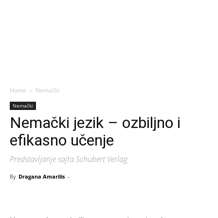
Home
Nemački
Nemački
Nemački jezik – ozbiljno i
efikasno učenje
Predstavljanje sajta Schubert Verlag
By
Dragana Amarilis
-