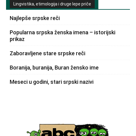
Lingvistika, etimologija i druge lepe priče
Najlepše srpske reči
Popularna srpska ženska imena – istorijski
prikaz
Zaboravljene stare srpske reči
Boranija, buranija, Buran žensko ime
Meseci u godini, stari srpski nazivi