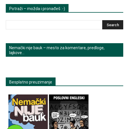
Potraži – možda i pronađeš :-)
Nemački nije bauk – mesto za komentare, predloge,
lajkove…
Besplatno preuzimanje