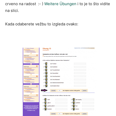
crveno na radost :- )
Weitere Übungen
i to je to što vidite
na slici.
Kada odaberete vežbu to izgleda ovako: