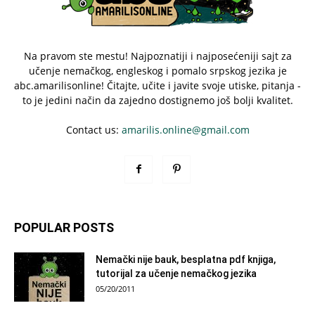
Na pravom ste mestu! Najpoznatiji i najposećeniji sajt za
učenje nemačkog, engleskog i pomalo srpskog jezika je
abc.amarilisonline! Čitajte, učite i javite svoje utiske, pitanja -
to je jedini način da zajedno dostignemo još bolji kvalitet.
Contact us:
amarilis.online@gmail.com
POPULAR POSTS
Nemački nije bauk, besplatna pdf knjiga,
tutorijal za učenje nemačkog jezika
05/20/2011