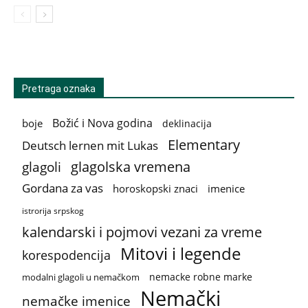
Pretraga oznaka
Božić i Nova godina
boje
deklinacija
Elementary
Deutsch lernen mit Lukas
glagolska vremena
glagoli
Gordana za vas
horoskopski znaci
imenice
istrorija srpskog
kalendarski i pojmovi vezani za vreme
Mitovi i legende
korespodencija
nemacke robne marke
modalni glagoli u nemačkom
Nemački
nemačke imenice