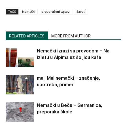
TAGS
Nemački
preporučeni sajtovi
Saveti
RELATED ARTICLES
MORE FROM AUTHOR
Nemački izrazi sa prevodom – Na
izletu u Alpima uz šoljicu kafe
mal, Mal nemački – značenje,
upotreba, primeri
Nemački u Beču – Germanica,
preporuka škole