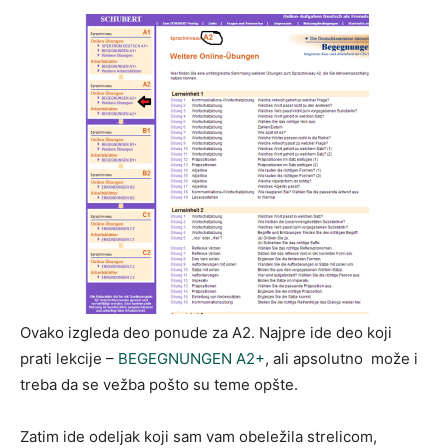
Ovako izgleda deo ponude za A2. Najpre ide deo koji
prati lekcije –
BEGEGNUNGEN A2+
, ali apsolutno može i
treba da se vežba pošto su teme opšte.
Zatim ide odeljak koji sam vam obeležila strelicom,