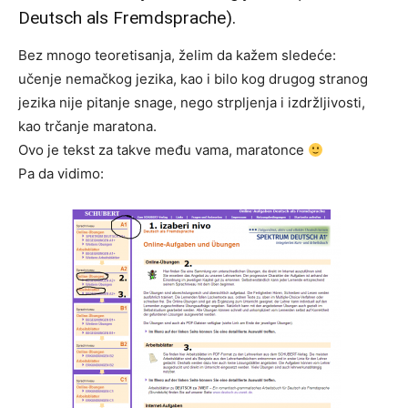
Deutsch als Fremdsprache).
Bez mnogo teoretisanja, želim da kažem sledeće:
učenje nemačkog jezika, kao i bilo kog drugog stranog
jezika nije pitanje snage, nego strpljenja i izdržljivosti,
kao trčanje maratona.
Ovo je tekst za takve među vama, maratonce
Pa da vidimo: