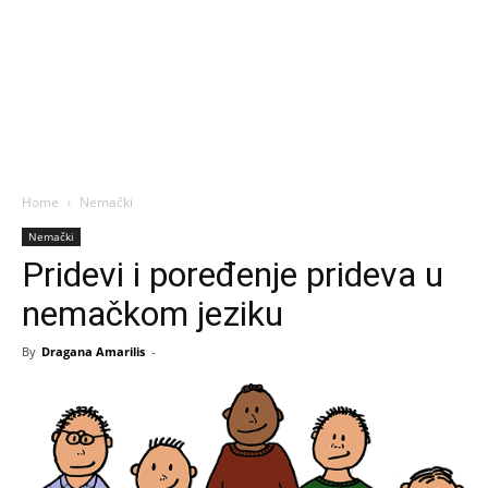
Home
Nemački
Nemački
Pridevi i poređenje prideva u
nemačkom jeziku
By
Dragana Amarilis
-