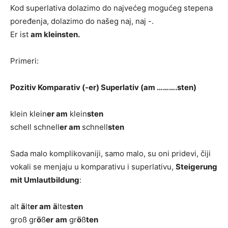
Kod superlativa dolazimo do najvećeg mogućeg stepena
poređenja, dolazimo do našeg naj, naj -.
Er ist
am kleinsten.
Primeri:
Pozitiv Komparativ (-er) Superlativ (am ……….sten)
klein klein
er
am
klein
sten
schell schnell
er
am
schnell
sten
Sada malo komplikovaniji, samo malo, su oni pridevi, čiji
vokali se menjaju u komparativu i superlativu,
Steigerung
mit Umlautbildung
:
alt
ä
lt
er
am
ä
lte
sten
groß gr
ö
ß
er
am
gr
ö
ß
ten