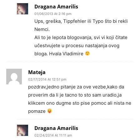
Dragana Amarilis
01/06/2013 At 2:16 pm
Ups, greška, Tippfehler ili Typo što bi rekli
Nemci.
Ali to je lepota blogovanja, svi vi koji čitate
učestvujete u procesu nastajanja ovog
bloga. Hvala Vladimire
Mateja
02/17/2014 At 12:51 pm
pozdrav,jedno pitanje za ove vezbe,kako da
proverim da li je tacno to sto sam uradio,ja
klikcem ono dugme sto pise pomoc ali nista ne
pomaze
Dragana Amarilis
02/24/2014 At 11:11 am