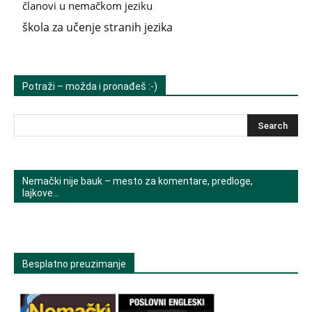
članovi u nemačkom jeziku
škola za učenje stranih jezika
Potraži – možda i pronađeš :-)
Nemački nije bauk – mesto za komentare, predloge,
lajkove…
Besplatno preuzimanje