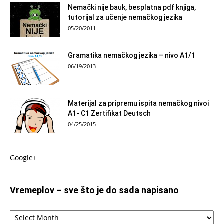
Nemački nije bauk, besplatna pdf knjiga,
tutorijal za učenje nemačkog jezika
05/20/2011
Gramatika nemačkog jezika – nivo A1/1
06/19/2013
Materijal za pripremu ispita nemačkog nivoi
A1- C1 Zertifikat Deutsch
04/25/2015
Google+
Vremeplov – sve što je do sada napisano
Vremeplov
–