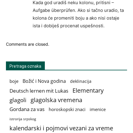
Kada god uradiš neku kolonu, pritisni –
Aufgabe überprüfen. Ako si tačno uradio, ta
kolona će promeniti boju a ako nisi ostaje
ista i dobiješ procenat uspešnosti.
Comments are closed.
Pretraga oznaka
Božić i Nova godina
boje
deklinacija
Elementary
Deutsch lernen mit Lukas
glagolska vremena
glagoli
Gordana za vas
horoskopski znaci
imenice
istrorija srpskog
kalendarski i pojmovi vezani za vreme