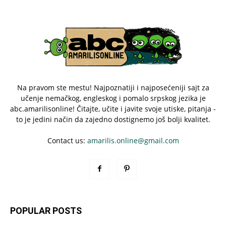
Na pravom ste mestu! Najpoznatiji i najposećeniji sajt za
učenje nemačkog, engleskog i pomalo srpskog jezika je
abc.amarilisonline! Čitajte, učite i javite svoje utiske, pitanja -
to je jedini način da zajedno dostignemo još bolji kvalitet.
Contact us:
amarilis.online@gmail.com
POPULAR POSTS