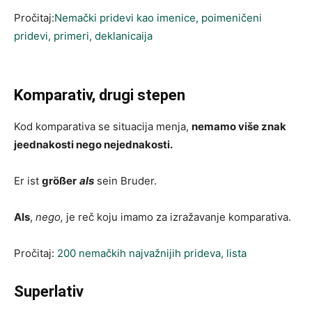
Pročitaj:
Nemački pridevi kao imenice, poimeničeni
pridevi, primeri, deklanicaija
Komparativ, drugi stepen
Kod komparativa se situacija menja,
nemamo više znak
jeednakosti nego nejednakosti.
Er ist
größer
als
sein Bruder.
Als
,
nego,
je reč koju imamo za izražavanje komparativa.
Pročitaj:
200 nemačkih najvažnijih prideva, lista
Superlativ