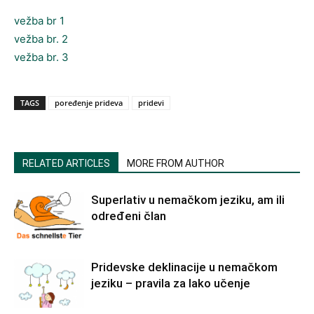
vežba br 1
vežba br. 2
vežba br. 3
TAGS
poređenje prideva
pridevi
RELATED ARTICLES
MORE FROM AUTHOR
Superlativ u nemačkom jeziku, am ili
određeni član
Pridevske deklinacije u nemačkom
jeziku – pravila za lako učenje