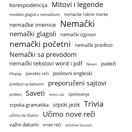
Mitovi i legende
korespodencija
nemacke robne marke
modalni glagoli u nemačkom
Nemački
nemačke imenice
nemački glagoli
nemački izgovor
nemački početni
nemački predlozi
Nemački sa prevodom
nemački tekstovi word i pdf
padeži
Neven
poslovni engleski
poreklo reči
Pitanja
preporučeni sajtovi
predlozi sa dativom
Saveti
spelovanje
pridevi
Serbo Lab
Trivia
srpski jezik
srpska gramatika
Učimo nove reči
učimo da čitamo
važni datumi
vrste reči
Zertifikat Deutsch