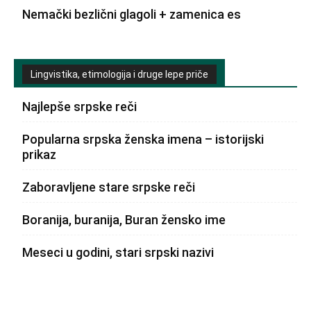
Nemački bezlični glagoli + zamenica es
Lingvistika, etimologija i druge lepe priče
Najlepše srpske reči
Popularna srpska ženska imena – istorijski
prikaz
Zaboravljene stare srpske reči
Boranija, buranija, Buran žensko ime
Meseci u godini, stari srpski nazivi