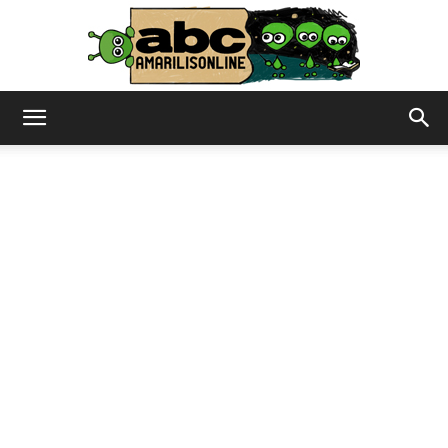
abc
–
amarilisonline