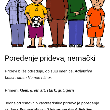
Poređenje prideva, nemački
Pridevi bliže određuju, opisuju imenice,
Adjektive
beschreiben Nomen näher
.
Primeri:
klein, groß, alt, stark, gut, gern
Jedna od osnovnih karakteristika prideva je poređenje
prideva,
Komparation ili Steigerung der Adjektive
.