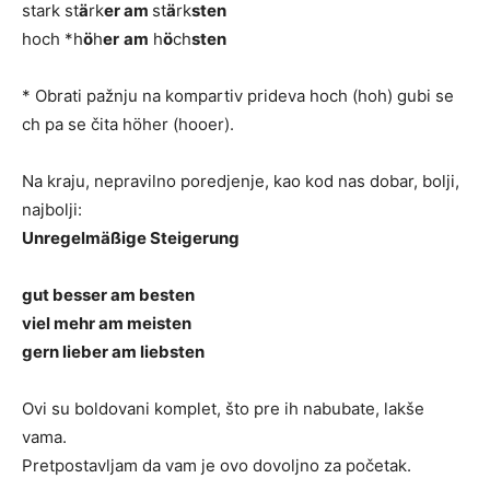
stark st
ä
rk
er
am
st
ä
rk
sten
hoch *h
ö
h
er
am
h
ö
ch
sten
* Obrati pažnju na kompartiv prideva hoch (hoh) gubi se
ch pa se čita höher (hooer).
Na kraju, nepravilno poredjenje, kao kod nas dobar, bolji,
najbolji:
Unregelmäßige Steigerung
gut besser am besten
viel mehr am meisten
gern lieber am liebsten
Ovi su boldovani komplet, što pre ih nabubate, lakše
vama.
Pretpostavljam da vam je ovo dovoljno za početak.