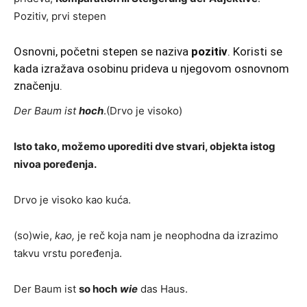
Pozitiv, prvi stepen
Osnovni, početni stepen se naziva
pozitiv
. Koristi se
kada izražava osobinu prideva u njegovom osnovnom
značenju.
Der Baum ist
hoch
.(Drvo je visoko)
Isto tako, možemo uporediti dve stvari, objekta istog
nivoa poređenja.
Drvo je visoko kao kuća.
(so)wie,
kao,
je reč koja nam je neophodna da izrazimo
takvu vrstu poređenja.
Der Baum ist
so
hoch
wie
das Haus.