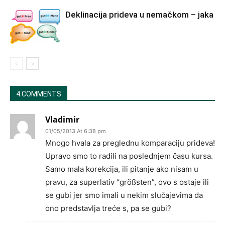
Deklinacija prideva u nemačkom – jaka
4 COMMENTS
Vladimir
01/05/2013 At 6:38 pm
Mnogo hvala za preglednu komparaciju prideva!
Upravo smo to radili na poslednjem času kursa.
Samo mala korekcija, ili pitanje ako nisam u
pravu, za superlativ “größsten”, ovo s ostaje ili
se gubi jer smo imali u nekim slučajevima da
ono predstavlja treće s, pa se gubi?