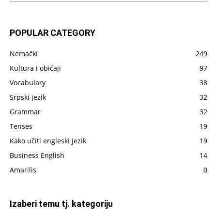
sve
što
je
POPULAR CATEGORY
do
sada
Nemački
249
napisano
Kultura i običaji
97
Vocabulary
38
Srpski jezik
32
Grammar
32
Tenses
19
Kako učiti engleski jezik
19
Business English
14
Amarilis
0
Izaberi temu tj. kategoriju