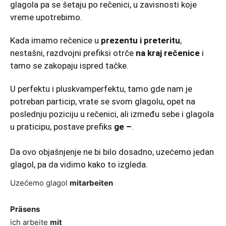
glagola pa se šetaju po rečenici, u zavisnosti koje
vreme upotrebimo.
Kada imamo rečenice u
prezentu i preteritu
,
nestašni, razdvojni prefiksi otrče
na kraj rečenice
i
tamo se zakopaju ispred tačke.
U perfektu i pluskvamperfektu, tamo gde nam je
potreban particip, vrate se svom glagolu, opet na
poslednju poziciju u rečenici, ali između sebe i glagola
u praticipu, postave prefiks
ge –
.
Da ovo objašnjenje ne bi bilo dosadno, uzećemo jedan
glagol, pa da vidimo kako to izgleda.
Uzećemo glagol
mitarbeiten
Präsens
ich arbeite
mit