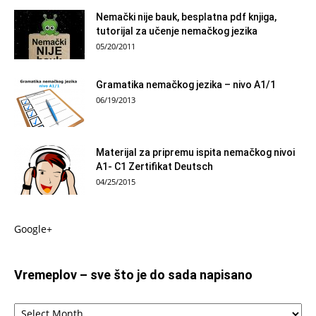
Nemački nije bauk, besplatna pdf knjiga,
tutorijal za učenje nemačkog jezika
05/20/2011
Gramatika nemačkog jezika – nivo A1/1
06/19/2013
Materijal za pripremu ispita nemačkog nivoi
A1- C1 Zertifikat Deutsch
04/25/2015
Google+
Vremeplov – sve što je do sada napisano
Vremeplov
–