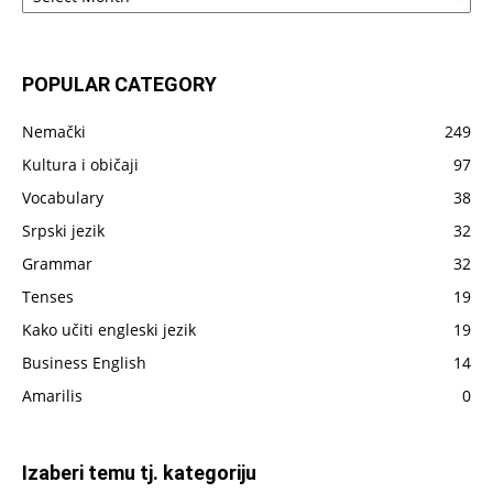
sve
što
je
POPULAR CATEGORY
do
sada
Nemački
249
napisano
Kultura i običaji
97
Vocabulary
38
Srpski jezik
32
Grammar
32
Tenses
19
Kako učiti engleski jezik
19
Business English
14
Amarilis
0
Izaberi temu tj. kategoriju