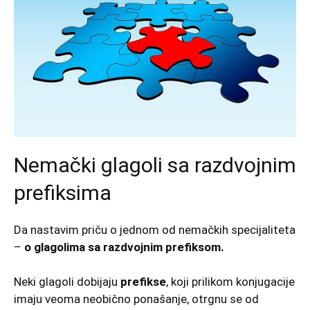
Nemački glagoli sa razdvojnim
prefiksima
Da
nastavim priču
o jednom od nemačkih specijaliteta
–
o glagolima sa razdvojnim prefiksom.
Neki glagoli dobijaju
prefikse
, koji prilikom konjugacije
imaju veoma neobično ponašanje, otrgnu se od