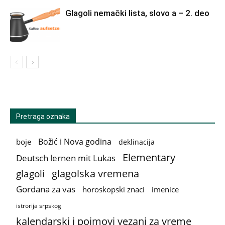
Glagoli nemački lista, slovo a – 2. deo
Pretraga oznaka
Božić i Nova godina
boje
deklinacija
Elementary
Deutsch lernen mit Lukas
glagolska vremena
glagoli
Gordana za vas
horoskopski znaci
imenice
istrorija srpskog
kalendarski i pojmovi vezani za vreme