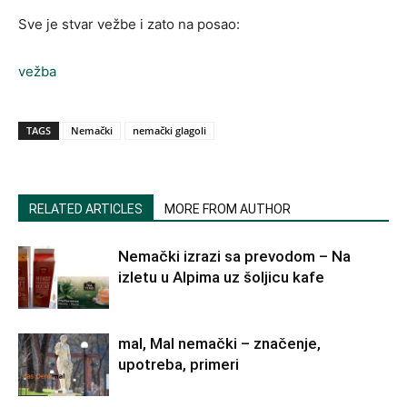
Sve je stvar vežbe i zato na posao:
vežba
TAGS
Nemački
nemački glagoli
RELATED ARTICLES
MORE FROM AUTHOR
Nemački izrazi sa prevodom – Na
izletu u Alpima uz šoljicu kafe
mal, Mal nemački – značenje,
upotreba, primeri