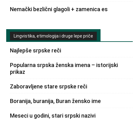
Nemački bezlični glagoli + zamenica es
Lingvistika, etimologija i druge lepe priče
Najlepše srpske reči
Popularna srpska ženska imena – istorijski
prikaz
Zaboravljene stare srpske reči
Boranija, buranija, Buran žensko ime
Meseci u godini, stari srpski nazivi