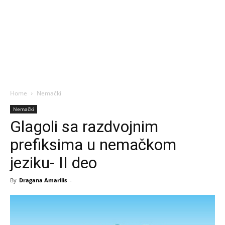
Home
Nemački
Nemački
Glagoli sa razdvojnim
prefiksima u nemačkom
jeziku- II deo
By
Dragana Amarilis
-