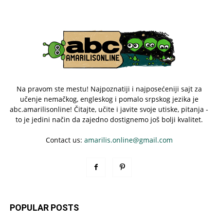
Na pravom ste mestu! Najpoznatiji i najposećeniji sajt za
učenje nemačkog, engleskog i pomalo srpskog jezika je
abc.amarilisonline! Čitajte, učite i javite svoje utiske, pitanja -
to je jedini način da zajedno dostignemo još bolji kvalitet.
Contact us:
amarilis.online@gmail.com
POPULAR POSTS