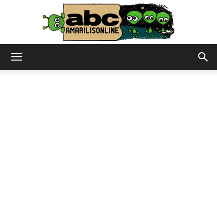
abc
–
amarilisonline