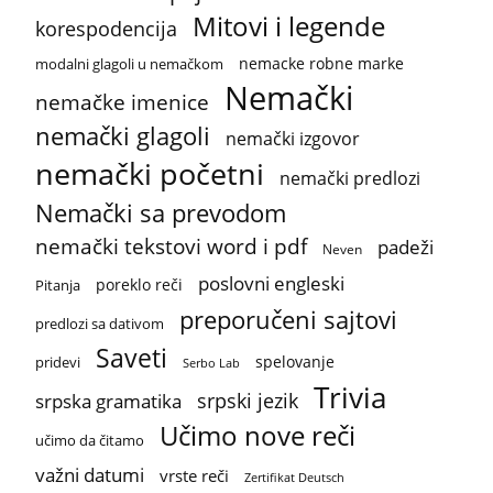
Mitovi i legende
korespodencija
nemacke robne marke
modalni glagoli u nemačkom
Nemački
nemačke imenice
nemački glagoli
nemački izgovor
nemački početni
nemački predlozi
Nemački sa prevodom
nemački tekstovi word i pdf
padeži
Neven
poslovni engleski
poreklo reči
Pitanja
preporučeni sajtovi
predlozi sa dativom
Saveti
spelovanje
pridevi
Serbo Lab
Trivia
srpski jezik
srpska gramatika
Učimo nove reči
učimo da čitamo
važni datumi
vrste reči
Zertifikat Deutsch