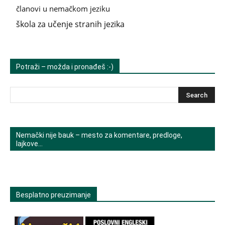
članovi u nemačkom jeziku
škola za učenje stranih jezika
Potraži – možda i pronađeš :-)
Nemački nije bauk – mesto za komentare, predloge,
lajkove…
Besplatno preuzimanje