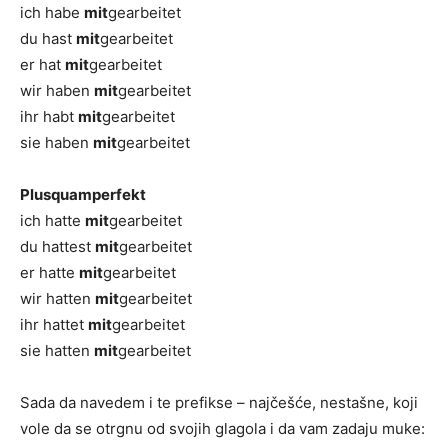
ich habe
mit
gearbeitet
du hast
mit
gearbeitet
er hat
mit
gearbeitet
wir haben
mit
gearbeitet
ihr habt
mit
gearbeitet
sie haben
mit
gearbeitet
Plusquamperfekt
ich hatte
mit
gearbeitet
du hattest
mit
gearbeitet
er hatte
mit
gearbeitet
wir hatten
mit
gearbeitet
ihr hattet
mit
gearbeitet
sie hatten
mit
gearbeitet
Sada da navedem i te prefikse – najčešće, nestašne, koji
vole da se otrgnu od svojih glagola i da vam zadaju muke: