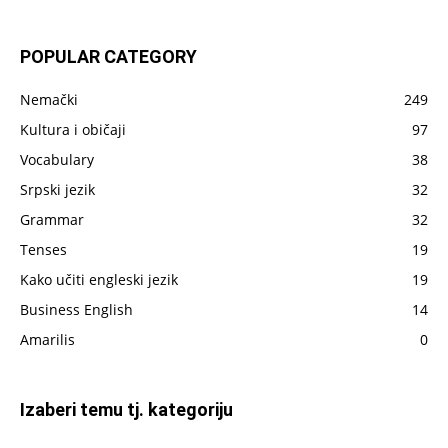
sve
što
je
POPULAR CATEGORY
do
sada
Nemački
249
napisano
Kultura i običaji
97
Vocabulary
38
Srpski jezik
32
Grammar
32
Tenses
19
Kako učiti engleski jezik
19
Business English
14
Amarilis
0
Izaberi temu tj. kategoriju
Izaberi