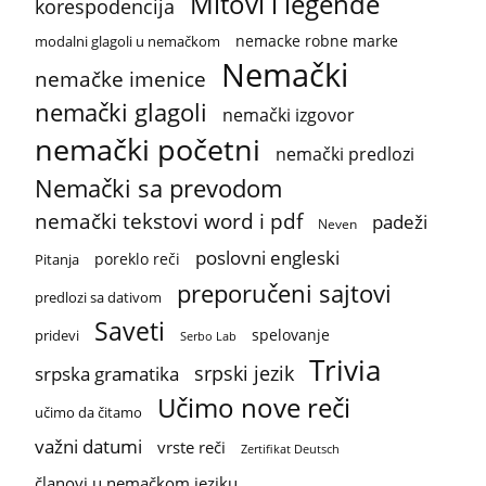
Mitovi i legende
korespodencija
nemacke robne marke
modalni glagoli u nemačkom
Nemački
nemačke imenice
nemački glagoli
nemački izgovor
nemački početni
nemački predlozi
Nemački sa prevodom
nemački tekstovi word i pdf
padeži
Neven
poslovni engleski
poreklo reči
Pitanja
preporučeni sajtovi
predlozi sa dativom
Saveti
spelovanje
pridevi
Serbo Lab
Trivia
srpski jezik
srpska gramatika
Učimo nove reči
učimo da čitamo
važni datumi
vrste reči
Zertifikat Deutsch
članovi u nemačkom jeziku