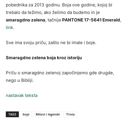
pobednika za 2013 godinu. Boja ove godine, kojoj bi
trebalo da težimo, ako želimo da budemo in je
smaragdno zelena
, tačnije
PANTONE 17-5641 Emerald
,
link
.
Sve ima svoju priču, zašto ne bi imale i boje.
Smaragdno zelena boja kroz istoriju
Priču o smaragdno zelenoj započinjemo gde drugde,
nego u Bibliji.
nastavak teksta
TAGS
boje
Mitovi i legende
Trivia