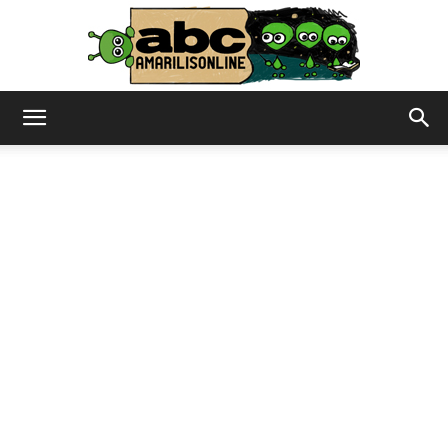
abc
–
amarilisonline