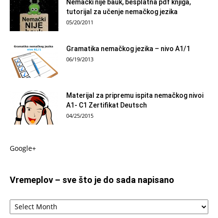
Nemački nije bauk, besplatna pdf knjiga,
tutorijal za učenje nemačkog jezika
05/20/2011
Gramatika nemačkog jezika – nivo A1/1
06/19/2013
Materijal za pripremu ispita nemačkog nivoi
A1- C1 Zertifikat Deutsch
04/25/2015
Google+
Vremeplov – sve što je do sada napisano
Vremeplov
–