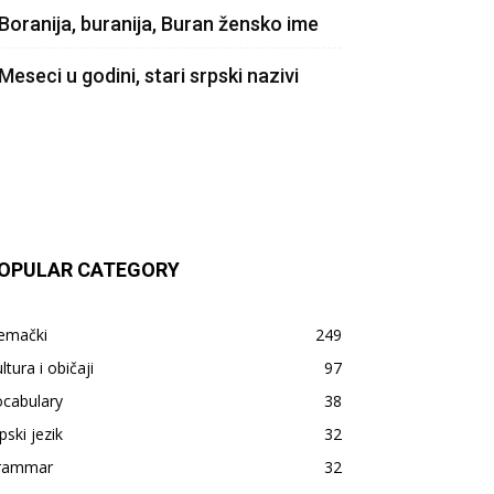
Boranija, buranija, Buran žensko ime
Meseci u godini, stari srpski nazivi
OPULAR CATEGORY
emački
249
ltura i običaji
97
ocabulary
38
pski jezik
32
rammar
32