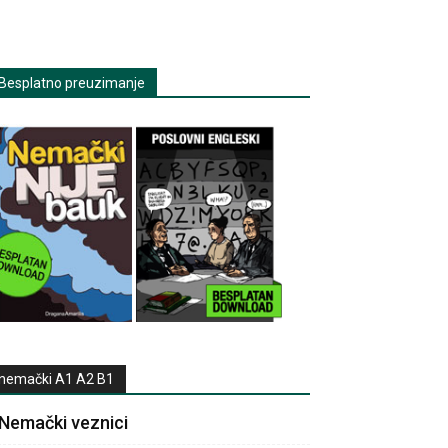
Besplatno preuzimanje
nemački A1 A2 B1
Nemački veznici