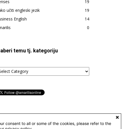
enses
19
ko učiti engleski jezik
19
siness English
14
arilis
0
zaberi temu tj. kategoriju
aberi
emu
tegoriju
ur consent to all or some of the cookies, please refer to the
our privacy policy.