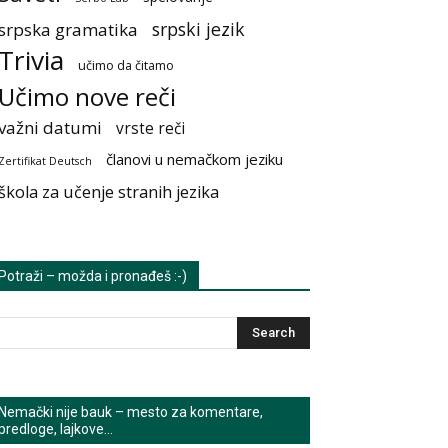
srpski jezik
srpska gramatika
Trivia
učimo da čitamo
Učimo nove reči
važni datumi
vrste reči
članovi u nemačkom jeziku
Zertifikat Deutsch
škola za učenje stranih jezika
Potraži – možda i pronađeš :-)
Nemački nije bauk – mesto za komentare,
predloge, lajkove…