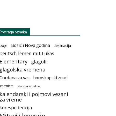
Pretraga oznaka
Božić i Nova godina
boje
deklinacija
Deutsch lernen mit Lukas
Elementary
glagoli
glagolska vremena
Gordana za vas
horoskopski znaci
imenice
istrorija srpskog
kalendarski i pojmovi vezani
za vreme
korespodencija
Mitovi i legende