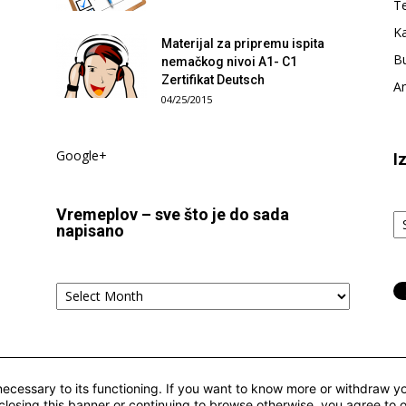
T
Ka
Materijal za pripremu ispita
Bu
nemačkog nivoi A1- C1
Zertifikat Deutsch
Am
04/25/2015
Google+
I
Iz
Vremeplov – sve što je do sada
t
napisano
tj.
ka
Vremeplov
–
sve
što
je
do
 necessary to its functioning. If you want to know more or withdraw yo
sada
closing this banner or continuing to browse otherwise, you agree to 