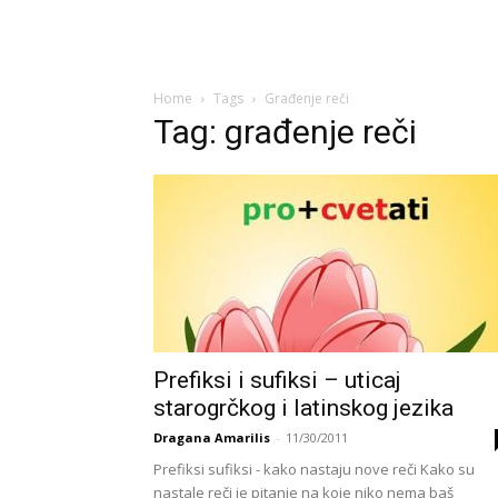
Home
Tags
Građenje reči
Tag: građenje reči
Prefiksi i sufiksi – uticaj
starogrčkog i latinskog jezika
Dragana Amarilis
-
11/30/2011
Prefiksi sufiksi - kako nastaju nove reči Kako su
nastale reči je pitanje na koje niko nema baš