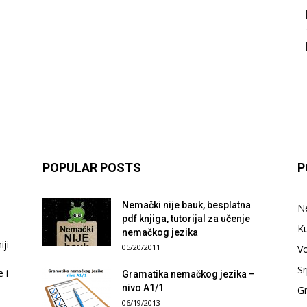
POPULAR POSTS
P
Nemački nije bauk, besplatna
N
pdf knjiga, tutorijal za učenje
Ku
nemačkog jezika
ji
05/20/2011
V
Sr
e i
Gramatika nemačkog jezika –
nivo A1/1
G
06/19/2013