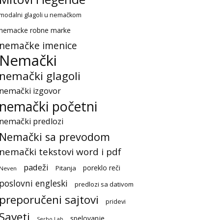
modalni glagoli u nemačkom
nemacke robne marke
nemačke imenice
Nemački
nemački glagoli
nemački izgovor
nemački početni
nemački predlozi
Nemački sa prevodom
nemački tekstovi word i pdf
padeži
poreklo reči
Pitanja
Neven
poslovni engleski
predlozi sa dativom
preporučeni sajtovi
pridevi
Saveti
spelovanje
Serbo Lab