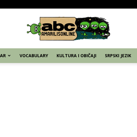
Home
Nemački
Grammar
Vocabulary
Kul
AR
VOCABULARY
KULTURA I OBIČAJI
SRPSKI JEZIK
abc
–