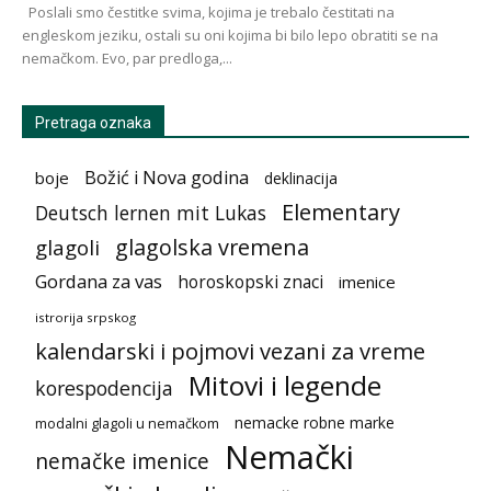
Poslali smo čestitke svima, kojima je trebalo čestitati na
engleskom jeziku, ostali su oni kojima bi bilo lepo obratiti se na
nemačkom. Evo, par predloga,...
Pretraga oznaka
Božić i Nova godina
boje
deklinacija
Elementary
Deutsch lernen mit Lukas
glagolska vremena
glagoli
Gordana za vas
horoskopski znaci
imenice
istrorija srpskog
kalendarski i pojmovi vezani za vreme
Mitovi i legende
korespodencija
nemacke robne marke
modalni glagoli u nemačkom
Nemački
nemačke imenice