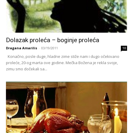
Dolazak proleća – boginje proleća
Dragana Amarilis
-
03/19/2011
10
Konačno, posle duge, hladne zime stiže nam i dugo očekivano
proleće, 20-og marta ove godine. Mečka Božena je rekla svoje,
zimu smo dočekali sa...