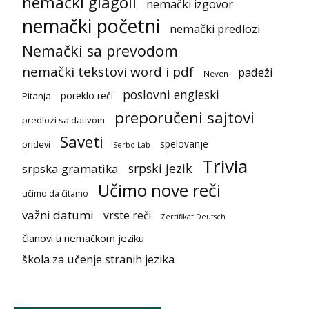
nemački glagoli
nemački izgovor
nemački početni
nemački predlozi
Nemački sa prevodom
nemački tekstovi word i pdf
padeži
Neven
poslovni engleski
poreklo reči
Pitanja
preporučeni sajtovi
predlozi sa dativom
Saveti
spelovanje
pridevi
Serbo Lab
Trivia
srpski jezik
srpska gramatika
Učimo nove reči
učimo da čitamo
važni datumi
vrste reči
Zertifikat Deutsch
članovi u nemačkom jeziku
škola za učenje stranih jezika