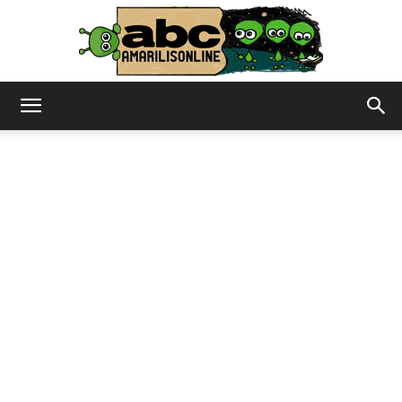
abc
–
amarilisonline