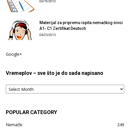
06/19/2013
Materijal za pripremu ispita nemačkog nivoi
A1- C1 Zertifikat Deutsch
04/25/2015
Google+
Vremeplov – sve što je do sada napisano
Vremeplov
–
sve
što
je
POPULAR CATEGORY
do
sada
Nemački
249
napisano