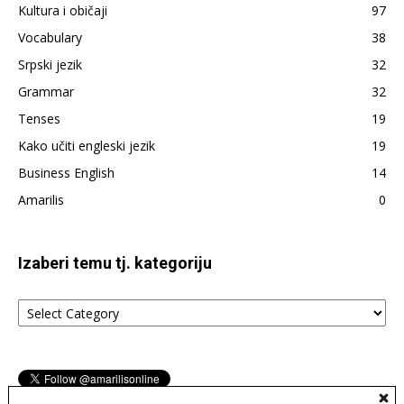
Kultura i običaji
97
Vocabulary
38
Srpski jezik
32
Grammar
32
Tenses
19
Kako učiti engleski jezik
19
Business English
14
Amarilis
0
Izaberi temu tj. kategoriju
Izaberi
temu
tj.
kategoriju