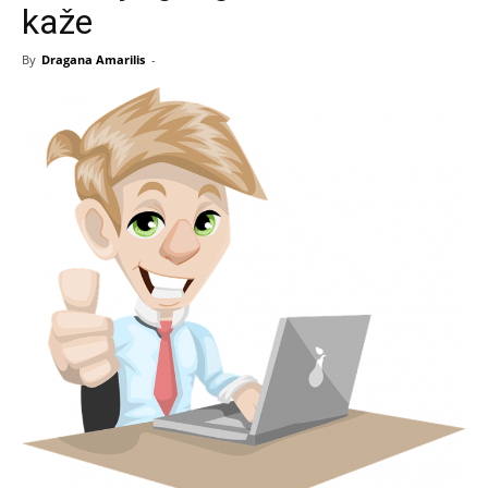
kaže
By
Dragana Amarilis
-