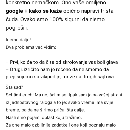
konkretno nemačkom. Ono vaše omiljeno
google + kako se kaže
obično napravi trista
čuda. Ovako smo 100% sigurni da nismo
pogrešili.
Idemo dalje!
Dva problema već vidim:
– Prvi, ko će to da čita od skrolovanja vas boli glava
– Drugi, izričito nam je rečeno da ne smemo da
prepisujemo sa vikipedije, može sa drugih sajtova.
Šta sad?
Schämt euch! Ma ne, šalim se. Ipak sam ja na vašoj strani
iz jednostavnog raloga a to je: svako vreme ima svije
breme, pa da ne širimo priču, šta dalje.
Našli smo pojam, oblast koju tražimo.
Za one malo ozbiljnije zadatke i one koji poznaju malo