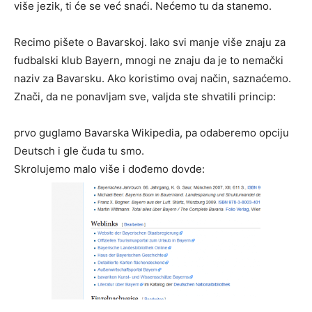
više jezik, ti će se već snaći. Nećemo tu da stanemo.
Recimo pišete o Bavarskoj. Iako svi manje više znaju za
fudbalski klub Bayern, mnogi ne znaju da je to nemački
naziv za Bavarsku. Ako koristimo ovaj način, saznaćemo.
Znači, da ne ponavljam sve, valjda ste shvatili princip:
prvo guglamo Bavarska Wikipedia, pa odaberemo opciju
Deutsch i gle čuda tu smo.
Skrolujemo malo više i dođemo dovde: