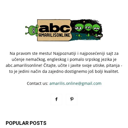
Na pravom ste mestu! Najpoznatiji i najposećeniji sajt za
učenje nemačkog, engleskog i pomalo srpskog jezika je
abc.amarilisonline! Čitajte, učite i javite svoje utiske, pitanja -
to je jedini način da zajedno dostignemo još bolji kvalitet.
Contact us:
amarilis.online@gmail.com
POPULAR POSTS