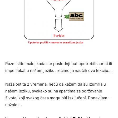
Razmislite malo, kada ste poslednji put upotrebili aorist ili
imperfekat u našem jeziku, recimo ja naučih ovu lekciju….
Nažalost ta 2 vremena, neću da kažem da su izumrla u
našem jeziku, svakako su na apartima za održavanje
života, koji svakog časa mogu biti isključeni. Ponavljam –
nažalost.