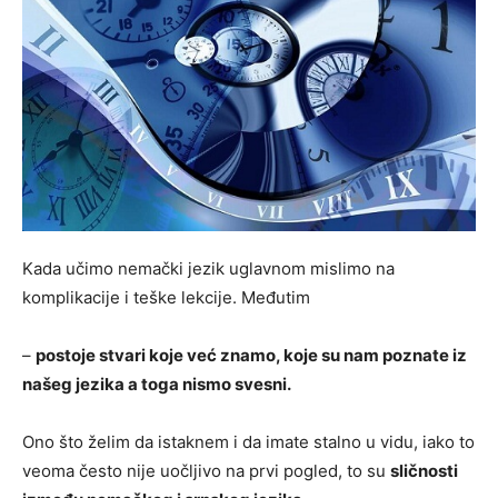
Kada učimo nemački jezik uglavnom mislimo na
komplikacije i teške lekcije. Međutim
–
postoje stvari koje već znamo, koje su nam poznate iz
našeg jezika a toga nismo svesni.
Ono što želim da istaknem i da imate stalno u vidu, iako to
veoma često nije uočljivo na prvi pogled, to su
sličnosti