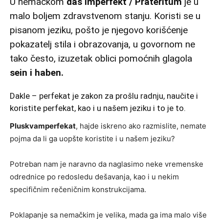
U nemačkom
das Imperfekt / Präteritum
je u
malo boljem zdravstvenom stanju. Koristi se u
pisanom jeziku, pošto je njegovo korišćenje
pokazatelj stila i obrazovanja, u govornom ne
tako često, izuzetak oblici pomoćnih glagola
sein i haben.
Dakle – perfekat je zakon za prošlu radnju, naučite i
koristite perfekat, kao i u našem jeziku i to je to.
Pluskvamperfekat
, hajde iskreno ako razmislite, nemate
pojma da li ga uopšte koristite i u našem jeziku?
Potreban nam je naravno da naglasimo neke vremenske
odrednice po redosledu dešavanja, kao i u nekim
specifičnim rečeničnim konstrukcijama.
Poklapanje sa nemačkim je velika, mada ga ima malo više