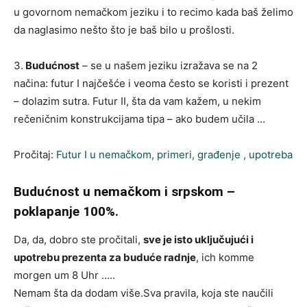
u govornom nemačkom jeziku i to recimo kada baš želimo
da naglasimo nešto što je baš bilo u prošlosti.
3.
Budućnost
– se u našem jeziku izražava se na 2
načina: futur I najčešće i veoma često se koristi i prezent
– dolazim sutra. Futur II, šta da vam kažem, u nekim
rečeničnim konstrukcijama tipa – ako budem učila …
Pročitaj:
Futur I u nemačkom, primeri, građenje , upotreba
Budućnost u nemačkom i srpskom –
poklapanje 100%.
Da, da, dobro ste pročitali,
sve je isto uključujući i
upotrebu prezenta za buduće radnje
, ich komme
morgen um 8 Uhr …..
Nemam šta da dodam više.Sva pravila, koja ste naučili