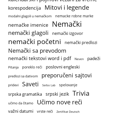
Mitovi i legende
korespodencija
nemacke robne marke
modalni glagoli u nemačkom
Nemački
nemačke imenice
nemački glagoli
nemački izgovor
nemački početni
nemački predlozi
Nemački sa prevodom
nemački tekstovi word i pdf
padeži
Neven
poslovni engleski
poreklo reči
Pitanja
preporučeni sajtovi
predlozi sa dativom
Saveti
spelovanje
pridevi
Serbo Lab
Trivia
srpski jezik
srpska gramatika
Učimo nove reči
učimo da čitamo
važni datumi
vrste reči
Zertifikat Deutsch