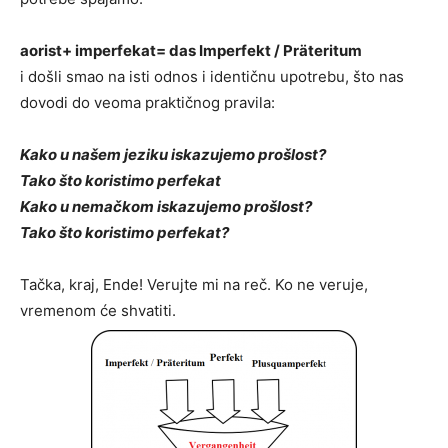
aorist+ imperfekat= das Imperfekt / Präteritum
i došli smao na isti odnos i identičnu upotrebu, što nas
dovodi do veoma praktičnog pravila:
Kako u našem jeziku iskazujemo prošlost?
Tako što koristimo perfekat
Kako u nemačkom iskazujemo prošlost?
Tako što koristimo perfekat?
Tačka, kraj, Ende! Verujte mi na reč. Ko ne veruje,
vremenom će shvatiti.