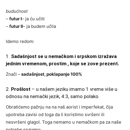
budućnost
–
futur I
– ja ću učiti
–
futur II
– ja budem učila
Idemo redom:
1.
Sadašnjost se u nemačkom i srpskom izražava
jednim vremenom, prostim , koje se zove prezent.
Znači –
sadašnjost, poklapanje 100%
2.
Prošlost
– u našem jeziku imamo 1 vreme više u
odnosu na nemački jezik, 4:3, samo polako.
Obratićemo pažnju na na naš aorist i imperfekat, čija
upotreba zavisi od toga da li koristimo svršeni ili
nesvršeni glagol. Toga nemamo u nemačkom pa za naše
potrebe spajamo: