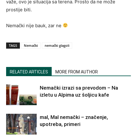
važe, ovo je situacija sa terena. Prosto da ne može
prostije biti.
Nemački nije bauk, zar ne
TAGS
Nemački
nemački glagoli
RELATED ARTICLES
MORE FROM AUTHOR
Nemački izrazi sa prevodom – Na
izletu u Alpima uz šoljicu kafe
mal, Mal nemački – značenje,
upotreba, primeri