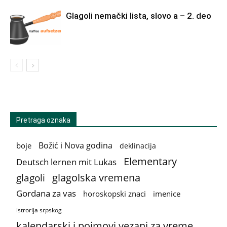
Glagoli nemački lista, slovo a – 2. deo
Pretraga oznaka
Božić i Nova godina
boje
deklinacija
Elementary
Deutsch lernen mit Lukas
glagolska vremena
glagoli
Gordana za vas
horoskopski znaci
imenice
istrorija srpskog
kalendarski i pojmovi vezani za vreme