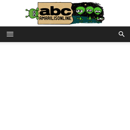
abc
–
amarilisonline