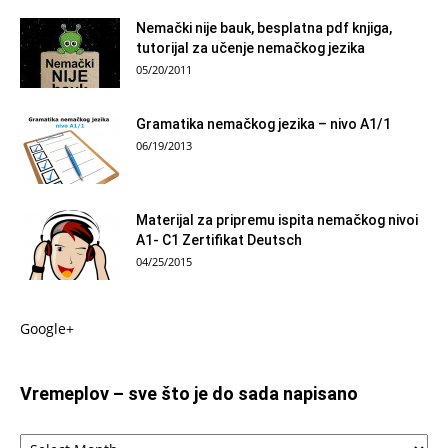
Nemački nije bauk, besplatna pdf knjiga,
tutorijal za učenje nemačkog jezika
05/20/2011
Gramatika nemačkog jezika – nivo A1/1
06/19/2013
Materijal za pripremu ispita nemačkog nivoi
A1- C1 Zertifikat Deutsch
04/25/2015
Google+
Vremeplov – sve što je do sada napisano
Vremeplov