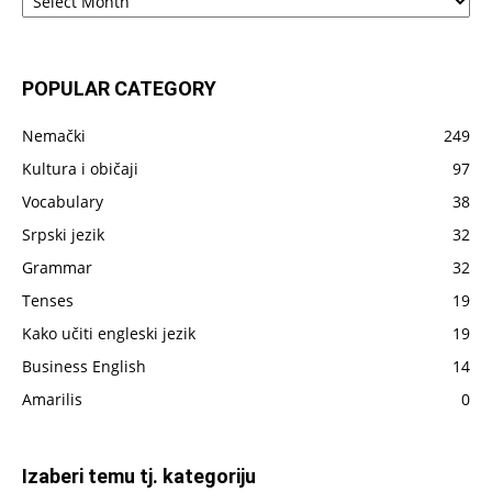
–
sve
što
je
POPULAR CATEGORY
do
sada
Nemački
249
napisano
Kultura i običaji
97
Vocabulary
38
Srpski jezik
32
Grammar
32
Tenses
19
Kako učiti engleski jezik
19
Business English
14
Amarilis
0
Izaberi temu tj. kategoriju