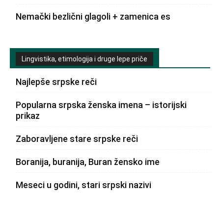
Nemački bezlični glagoli + zamenica es
Lingvistika, etimologija i druge lepe priče
Najlepše srpske reči
Popularna srpska ženska imena – istorijski
prikaz
Zaboravljene stare srpske reči
Boranija, buranija, Buran žensko ime
Meseci u godini, stari srpski nazivi