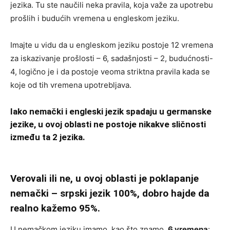
jezika. Tu ste naučili neka pravila, koja važe za upotrebu
prošlih i budućih vremena u engleskom jeziku.
Imajte u vidu da u engleskom jeziku postoje 12 vremena
za iskazivanje prošlosti – 6, sadašnjosti – 2, budućnosti-
4, logično je i da postoje veoma striktna pravila kada se
koje od tih vremena upotrebljava.
Iako nemački i engleski jezik spadaju u germanske
jezike, u ovoj oblasti ne postoje nikakve sličnosti
između ta 2 jezika.
Verovali ili ne, u ovoj oblasti je poklapanje
nemački – srpski jezik 100%, dobro hajde da
realno kažemo 95%.
U nemačkom jeziku imamo, kao što znamo,
6 vremena
: