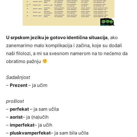
U srpskom jeziku je gotovo identična situacija
, ako
zanemarimo malo komplikacija i začina, koje su dodali
naši filolozi, a mi sa svesnom namerom na to nećemo da
obratimo pažnju
Sadašnjost
–
Prezent
– ja učim
prošlost
–
perfekat
– ja sam učila
–
aorist
– ja (na)učih
–
imperfekat
– ja učih
–
pluskvamperfekat
– ja sam bila učila