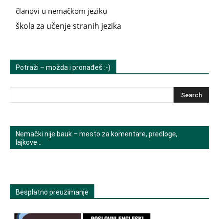
članovi u nemačkom jeziku
škola za učenje stranih jezika
Potraži – možda i pronađeš :-)
Nemački nije bauk – mesto za komentare, predloge,
lajkove…
Besplatno preuzimanje