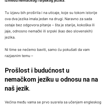
između nemačkog i srpskog jezika
.
Tu izjavu bih proširila i na uticaje, koje su tokom istorije
ova dva jezika imala jedan na drugi. Naravno za sada
ostaje bez odgovora pitanje – šta je starije, kokoška ili
jaje, odnosno nemački ili srpski (kao deo slovenskih)
jezika.
Ni time se nećemo baviti, samo ću pokušati da vam
razjasnim temu –
Prošlost i budućnost u
nemačkom jeziku u odnosu na na
naš jezik
.
Većina među vama se prvo susrela sa učenjem engleskog