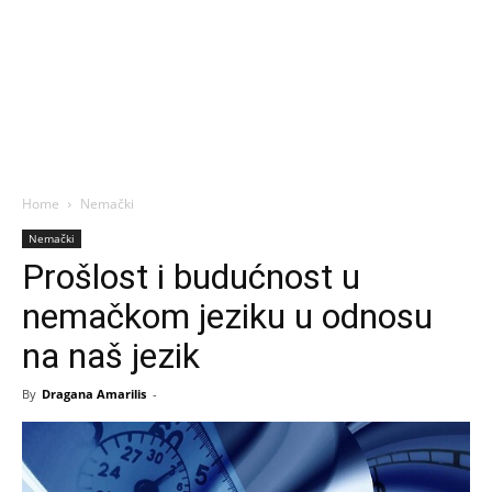
Home
Nemački
Nemački
Prošlost i budućnost u
nemačkom jeziku u odnosu
na naš jezik
By
Dragana Amarilis
-