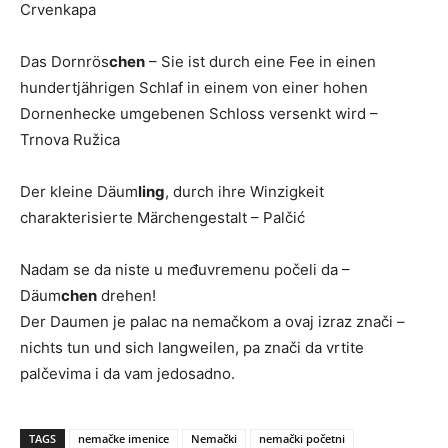
Crvenkapa
Das Dornrös
chen
– Sie ist durch eine Fee in einen
hundertjährigen Schlaf in einem von einer hohen
Dornenhecke umgebenen Schloss versenkt wird –
Trnova Ružica
Der kleine Däum
ling
, durch ihre Winzigkeit
charakterisierte Märchengestalt – Palčić
Nadam se da niste u međuvremenu počeli da –
Däum
chen
drehen!
Der Daumen je palac na nemačkom a ovaj izraz znači –
nichts tun und sich langweilen, pa znači da vrtite
palčevima i da vam jedosadno.
TAGS
nemačke imenice
Nemački
nemački početni