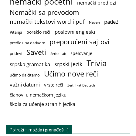
nemački početni
nemački predlozi
Nemački sa prevodom
nemački tekstovi word i pdf
padeži
Neven
poslovni engleski
poreklo reči
Pitanja
preporučeni sajtovi
predlozi sa dativom
Saveti
spelovanje
pridevi
Serbo Lab
Trivia
srpski jezik
srpska gramatika
Učimo nove reči
učimo da čitamo
važni datumi
vrste reči
Zertifikat Deutsch
članovi u nemačkom jeziku
škola za učenje stranih jezika
Potraži – možda i pronađeš :-)