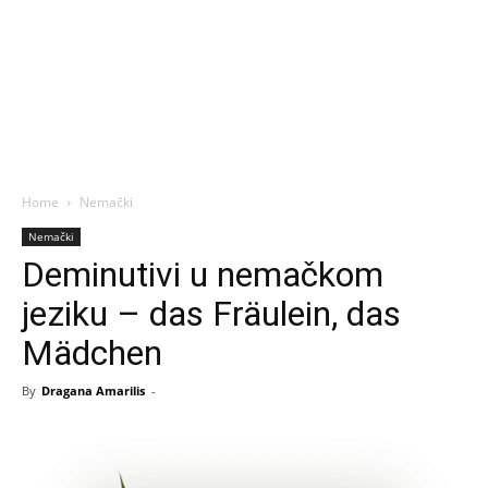
Home
Nemački
Nemački
Deminutivi u nemačkom
jeziku – das Fräulein, das
Mädchen
By
Dragana Amarilis
-