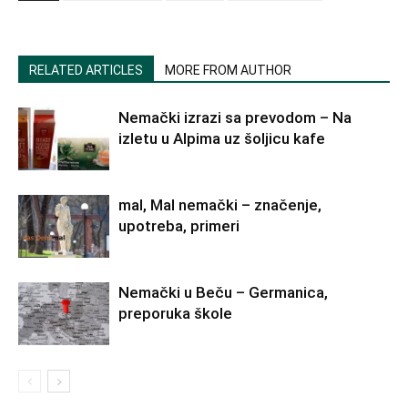
RELATED ARTICLES
MORE FROM AUTHOR
Nemački izrazi sa prevodom – Na
izletu u Alpima uz šoljicu kafe
mal, Mal nemački – značenje,
upotreba, primeri
Nemački u Beču – Germanica,
preporuka škole