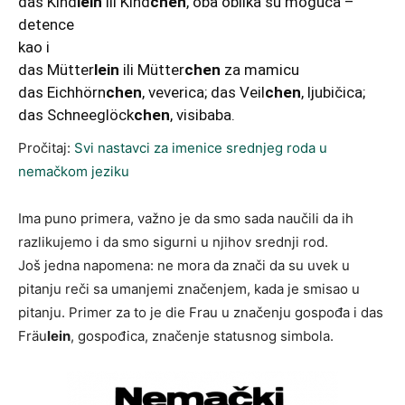
das Kind
lein
ili Kind
chen
, oba oblika su moguća –
detence
kao i
das Mütter
lein
ili Mütter
chen
za mamicu
das Eichhörn
chen
, veverica; das Veil
chen
, ljubičica;
das Schneeglöck
chen
, visibaba.
Pročitaj:
Svi nastavci za imenice srednjeg roda u
nemačkom jeziku
Ima puno primera, važno je da smo sada naučili da ih
razlikujemo i da smo sigurni u njihov srednji rod.
Još jedna napomena: ne mora da znači da su uvek u
pitanju reči sa umanjemi značenjem, kada je smisao u
pitanju. Primer za to je die Frau u značenju gospođa i das
Fräu
lein
, gospođica, značenje statusnog simbola.