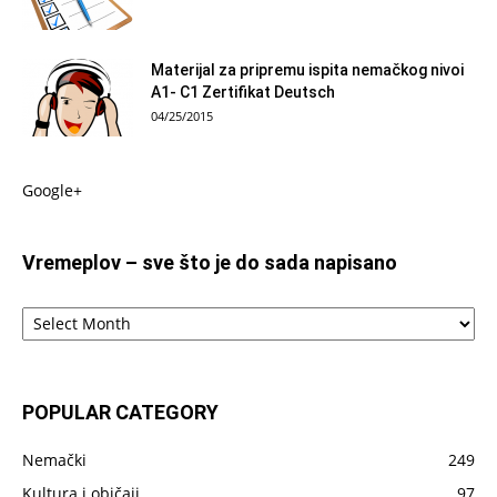
Materijal za pripremu ispita nemačkog nivoi
A1- C1 Zertifikat Deutsch
04/25/2015
Google+
Vremeplov – sve što je do sada napisano
Vremeplov
–
sve
što
je
POPULAR CATEGORY
do
sada
Nemački
249
napisano
Kultura i običaji
97