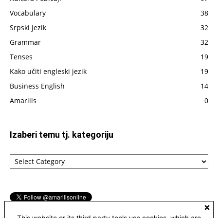
Vocabulary
38
Srpski jezik
32
Grammar
32
Tenses
19
Kako učiti engleski jezik
19
Business English
14
Amarilis
0
Izaberi temu tj. kategoriju
Izaberi
temu
tj.
kategoriju
This website or its third party tools use cookies, which are