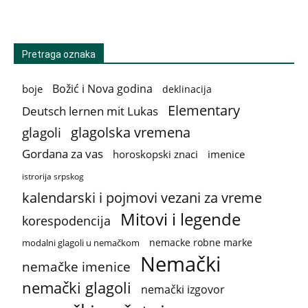
Pretraga oznaka
Božić i Nova godina
boje
deklinacija
Elementary
Deutsch lernen mit Lukas
glagolska vremena
glagoli
Gordana za vas
horoskopski znaci
imenice
istrorija srpskog
kalendarski i pojmovi vezani za vreme
Mitovi i legende
korespodencija
nemacke robne marke
modalni glagoli u nemačkom
Nemački
nemačke imenice
nemački glagoli
nemački izgovor