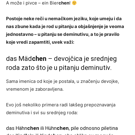
A može i pivce – ein Bier
chen
!
Postoje neke reči u nemačkom jeziku, koje umeju i da
nas zbune kada je rod u pitanju a objašnjenje je veoma
jednostavno – u pitanju se deminutivu, a to je pravilo
koje vredi zapamtiti, uvek važi:
das Mäd
chen
– devojčica je srednjeg
roda zato što je u pitanju deminutiv.
Sama imenica od koje je postala, u značenju devojke,
vremenom je zaboravljena.
Evo još nekoliko primera radi lakšeg prepoznavanja
deminutiva i svi su srednjeg roda:
das Hähn
chen
ili Hühn
chen
, pile odnosno piletina