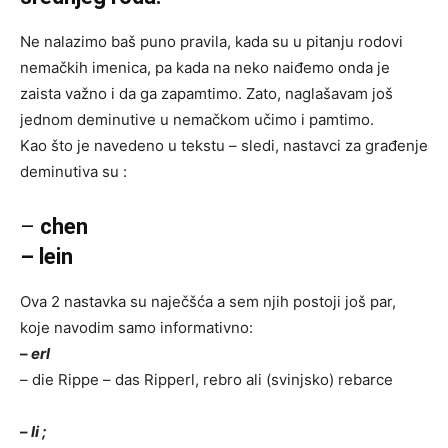
Ne nalazimo baš puno pravila, kada su u pitanju rodovi
nemačkih imenica, pa kada na neko naiđemo onda je
zaista važno i da ga zapamtimo. Zato, naglašavam još
jednom deminutive u nemačkom učimo i pamtimo.
Kao što je navedeno u tekstu – sledi, nastavci za građenje
deminutiva su :
–
chen
– lein
Ova 2 nastavka su naječšća a sem njih postoji još par,
koje navodim samo informativno:
–
erl
– die Rippe – das Ripperl, rebro ali (svinjsko) rebarce
–
li ;