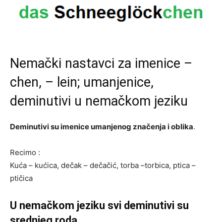
Nemački nastavci za imenice –
chen, – lein; umanjenice,
deminutivi u nemačkom jeziku
Deminutivi su imenice umanjenog značenja i oblika
.
Recimo :
Kuća – kućica, dečak – dečačić, torba –torbica, ptica –
ptičica
U nemačkom jeziku svi deminutivi su
srednjeg roda.