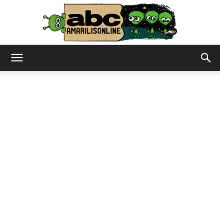
abc
–
amarilisonline