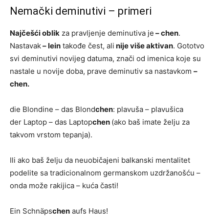
Nemački deminutivi – primeri
Najčešći oblik
za pravljenje deminutiva je
– chen
.
Nastavak
– lein
takođe čest, ali
nije više aktivan
. Gototvo
svi deminutivi novijeg datuma, znači od imenica koje su
nastale u novije doba, prave deminutiv sa nastavkom
–
chen.
die Blondine – das Blond
chen
: plavuša – plavušica
der Laptop – das Laptop
chen
(ako baš imate želju za
takvom vrstom tepanja).
Ili ako baš želju da neuobičajeni balkanski mentalitet
podelite sa tradicionalnom germanskom uzdržanošću –
onda može rakijica – kuća časti!
Ein Schnäps
chen
aufs Haus!