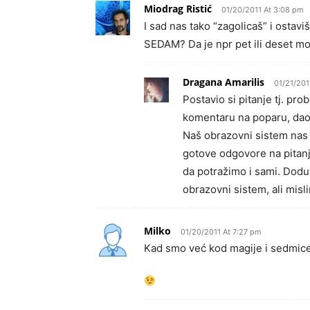
Miodrag Ristić
01/20/2011 At 3:08 pm
I sad nas tako “zagolicaš” i osta
SEDAM? Da je npr pet ili deset mo
Dragana Amarilis
01/21/201
Postavio si pitanje tj. p
komentaru na poparu, dao
Naš obrazovni sistem nas 
gotove odgovore na pitanj
da potražimo i sami. Dodu
obrazovni sistem, ali misli
Milko
01/20/2011 At 7:27 pm
Kad smo već kod magije i sedmice