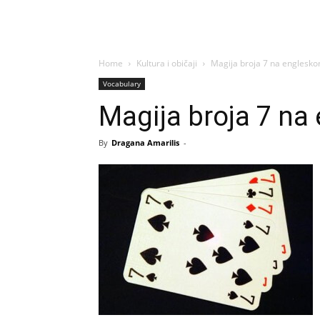
Home
Kultura i običaji
Magija broja 7 na englesk
Vocabulary
Magija broja 7 na
By
Dragana Amarilis
-