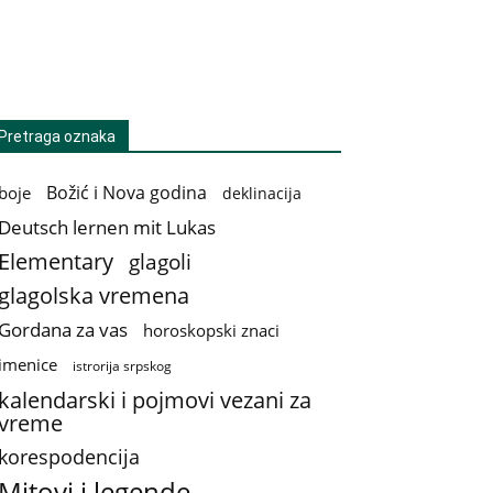
Pretraga oznaka
Božić i Nova godina
boje
deklinacija
Deutsch lernen mit Lukas
Elementary
glagoli
glagolska vremena
Gordana za vas
horoskopski znaci
imenice
istrorija srpskog
kalendarski i pojmovi vezani za
vreme
korespodencija
Mitovi i legende