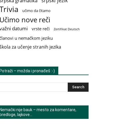
srpski jezik
srpska gramatika
Trivia
učimo da čitamo
Učimo nove reči
važni datumi
vrste reči
Zertifikat Deutsch
članovi u nemačkom jeziku
škola za učenje stranih jezika
Potraži – možda i pronađeš :-)
Nemački nije bauk – mesto za komentare,
predloge, lajkove…