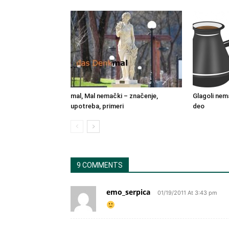
mal, Mal nemački – značenje,
Glagoli nema
upotreba, primeri
deo
9 COMMENTS
emo_serpica
01/19/2011 At 3:43 pm