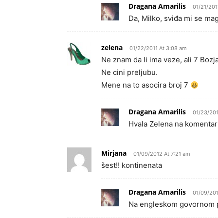
Dragana Amarilis
01/21/201
Da, Milko, sviđa mi se mag
zelena
01/22/2011 At 3:08 am
Ne znam da li ima veze, ali 7 Bozj
Ne cini preljubu.
Mene na to asocira broj 7
Dragana Amarilis
01/23/201
Hvala Zelena na komentaru,
Mirjana
01/09/2012 At 7:21 am
šest!! kontinenata
Dragana Amarilis
01/09/201
Na engleskom govornom po