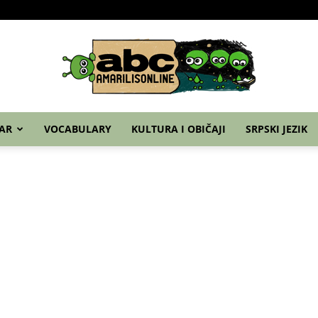
Home
Nemački
Grammar
Vocabulary
Ku
AR
VOCABULARY
KULTURA I OBIČAJI
SRPSKI JEZIK
abc
–