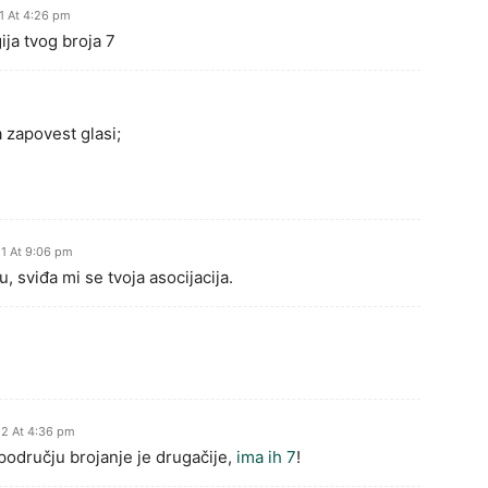
1 At 4:26 pm
ija tvog broja 7
a zapovest glasi;
1 At 9:06 pm
 sviđa mi se tvoja asocijacija.
2 At 4:36 pm
dručju brojanje je drugačije,
ima ih 7
!