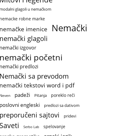
modalni glagoli u nemačkom
nemacke robne marke
Nemački
nemačke imenice
nemački glagoli
nemački izgovor
nemački početni
nemački predlozi
Nemački sa prevodom
nemački tekstovi word i pdf
padeži
poreklo reči
Pitanja
Neven
poslovni engleski
predlozi sa dativom
preporučeni sajtovi
pridevi
Saveti
spelovanje
Serbo Lab