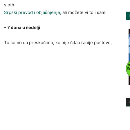
sloth
Srpski prevod i objašnjenje
, ali možete vi to i sami.
– 7 dana u nedelji
To ćemo da preskočimo, ko nije čitao ranije postove,