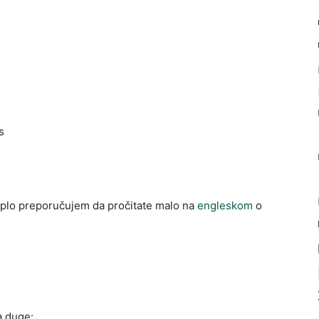
s
plo preporučujem da pročitate malo na
engleskom
o
a duge: