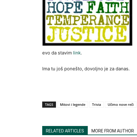
evo da stavim
link
.
Ima tu još ponešto, dovoljno je za danas.
TAGS
Mitovi i legende
Trivia
Učimo nove reči
RELATED ARTICLES
MORE FROM AUTHOR