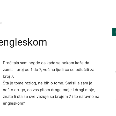
amarilisonline
om
 engleskom
Pročitala sam negde da kada se nekom kaže da
zamisli broj od 1 do 7, većina ljudi će se odlučiti za
broj 7.
Šta je tome razlog, ne bih o tome. Smislila sam ja
nešto drugo, da vas pitam drage moje i dragi moje,
znate li šta se sve vezuje sa brojem 7 i to naravno na
engleskom?