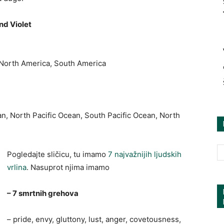
nd Violet
e, North America, South America
an, North Pacific Ocean, South Pacific Ocean, North
Pogledajte sličicu, tu imamo
7 najvažnijih ljudskih
vrlina
. Nasuprot njima imamo
– 7 smrtnih grehova
– pride, envy, gluttony, lust, anger, covetousness,