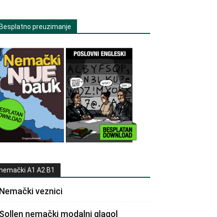
Besplatno preuzimanje
nemački A1 A2 B1
Nemački veznici
Sollen nemački modalni glagol