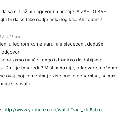
viš da sami tražimo ogovor na pitanje: A ZAŠTO BAŠ
gla bi da se lako nadje neka logika… Ali sedam?
1 At 4:25 pm
roblem u jednom komentaru, a u sledećem, doduše
 odgovor.
je ne samo naučio, nego istrenirao da dobijamo
a. Da li je to u redu? Mislim da nije, odgovore možemo
še ovaj moj komentar je više onako generalno, na naš
m da si shvatio.
..
http://www.youtube.com/watch?v=ji_zlq6abfc