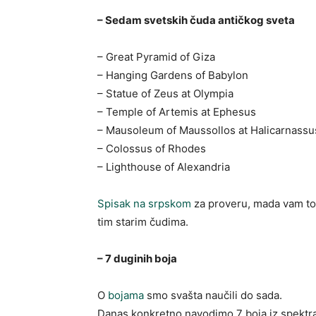
– Sedam svetskih čuda antičkog sveta
– Great Pyramid of Giza
– Hanging Gardens of Babylon
– Statue of Zeus at Olympia
– Temple of Artemis at Ephesus
– Mausoleum of Maussollos at Halicarnassu
– Colossus of Rhodes
– Lighthouse of Alexandria
Spisak na srpskom
za proveru, mada vam to
tim starim čudima.
– 7 duginih boja
O
bojama
smo svašta naučili do sada.
Danas konkretno navodimo 7 boja iz spektr