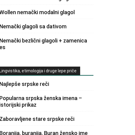
Wollen nemački modalni glagol
Nemački glagoli sa dativom
Nemački bezlični glagoli + zamenica
es
Lingvistika, etimologija i druge lepe priče
Najlepše srpske reči
Popularna srpska ženska imena –
istorijski prikaz
Zaboravljene stare srpske reči
Boranija, buranija, Buran žensko ime