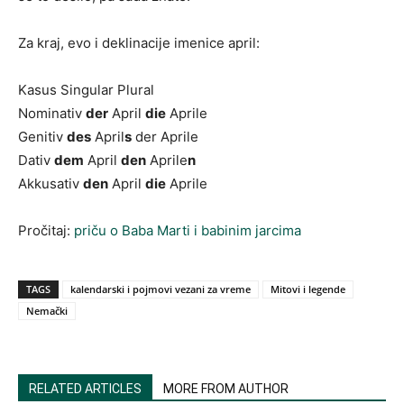
Za kraj, evo i deklinacije imenice april:
Kasus Singular Plural
Nominativ
der
April
die
Aprile
Genitiv
des
April
s
der Aprile
Dativ
dem
April
den
Aprile
n
Akkusativ
den
April
die
Aprile
Pročitaj:
priču o Baba Marti i babinim jarcima
TAGS
kalendarski i pojmovi vezani za vreme
Mitovi i legende
Nemački
RELATED ARTICLES
MORE FROM AUTHOR