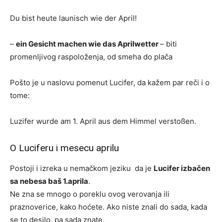
Du bist heute launisch wie der April!
–
ein Gesicht machen wie das Aprilwetter
– biti
promenljivog raspoloženja, od smeha do plača
Pošto je u naslovu pomenut Lucifer, da kažem par reči i o
tome:
Luzifer wurde am 1. April aus dem Himmel verstoßen.
O Luciferu i mesecu aprilu
Postoji i izreka u nemačkom jeziku da je
Lucifer izbačen
sa nebesa baš 1.aprila
.
Ne zna se mnogo o poreklu ovog verovanja ili
praznoverice, kako hoćete. Ako niste znali do sada, kada
se to desilo, pa sada znate.