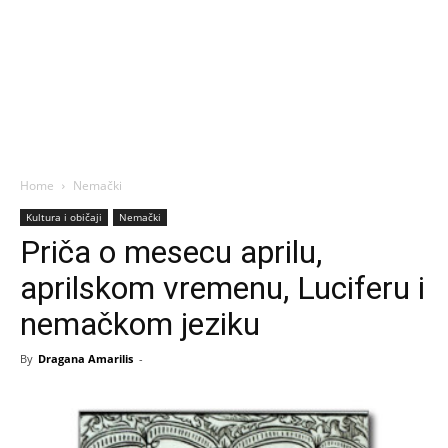
Home
Nemački
Kultura i običaji
Nemački
Priča o mesecu aprilu,
aprilskom vremenu, Luciferu i
nemačkom jeziku
By
Dragana Amarilis
-