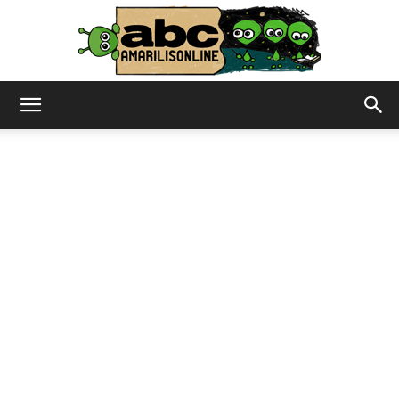
abc
–
amarilisonline