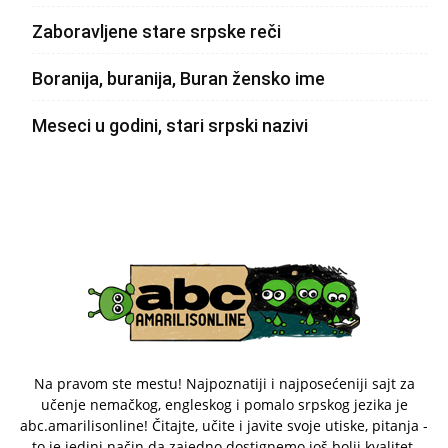
Zaboravljene stare srpske reči
Boranija, buranija, Buran žensko ime
Meseci u godini, stari srpski nazivi
Na pravom ste mestu! Najpoznatiji i najposećeniji sajt za
učenje nemačkog, engleskog i pomalo srpskog jezika je
abc.amarilisonline! Čitajte, učite i javite svoje utiske, pitanja -
to je jedini način da zajedno dostignemo još bolji kvalitet.