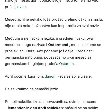
Kako je mesec april dopbio svoje ime, o tome smo već
pričali,
ovde
.
Mesec april je nekako loše prošao u etimološkom smislu,
nije dobio neko božanstvo kao inspiraciju za svoj naziv.
Međutim u nemačkom jeziku, u srednjem veku, ovaj
mesec se dugo nazivao i
Ostermond
, mesec u kome se
proslavljao Uskrs. Ako pođemo još dalje u prošlost i
germansku mitologiju, povezaćemo ovaj mesec sa
germanskom boginjom proleća
Ostarom
.
April počinje 1.aprilom,
danom
kada se zbijaju šale.
Da se vratimo na nemački jezik.
Postoji nekoliko izraza, povezanih sa ovim mesecom:
–
jemanden in den April schicken
; našaliti se sa nekim,