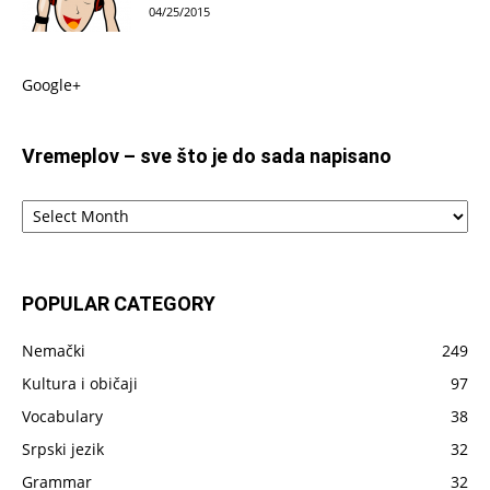
04/25/2015
Google+
Vremeplov – sve što je do sada napisano
Vremeplov
–
sve
što
je
POPULAR CATEGORY
do
sada
Nemački
249
napisano
Kultura i običaji
97
Vocabulary
38
Srpski jezik
32
Grammar
32