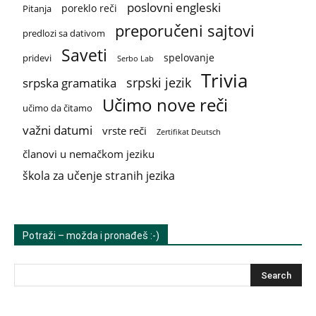
poslovni engleski
poreklo reči
Pitanja
preporučeni sajtovi
predlozi sa dativom
Saveti
spelovanje
pridevi
Serbo Lab
Trivia
srpski jezik
srpska gramatika
Učimo nove reči
učimo da čitamo
važni datumi
vrste reči
Zertifikat Deutsch
članovi u nemačkom jeziku
škola za učenje stranih jezika
Potraži – možda i pronađeš :-)