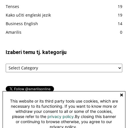
Tenses
19
Kako učiti engleski jezik
19
Business English
14
Amarilis
0
Izaberi temu tj. kategoriju
Izaberi
temu
tj.
kategoriju
This website or its third party tools use cookies, which are
necessary to its functioning. If you want to know more or
withdraw your consent to all or some of the cookies,
please refer to the
privacy policy
.By closing this banner
©
or continuing to browse otherwise, you agree to our
This work is licensed under a
Creative Commons Attribution-
privacy policy.