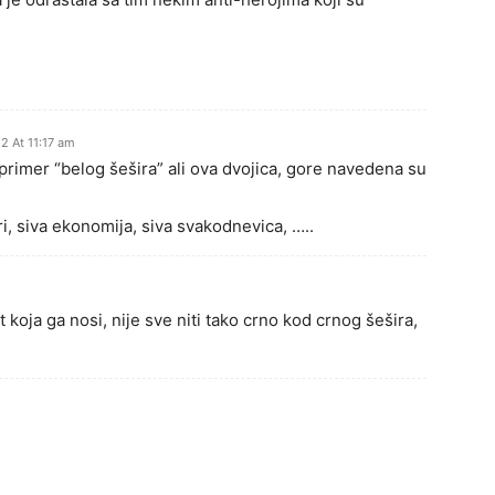
2 At 11:17 am
primer “belog šešira” ali ova dvojica, gore navedena su
iri, siva ekonomija, siva svakodnevica, …..
t koja ga nosi, nije sve niti tako crno kod crnog šešira,