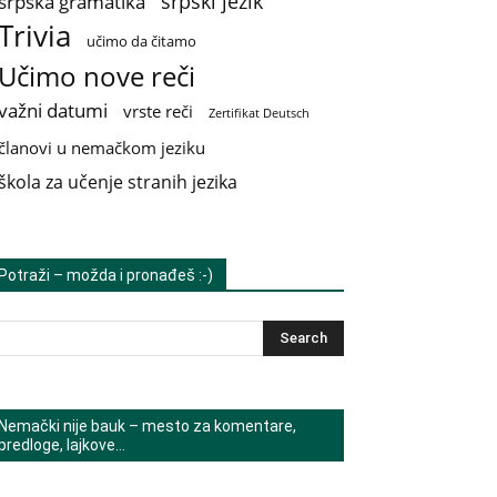
srpski jezik
srpska gramatika
Trivia
učimo da čitamo
Učimo nove reči
važni datumi
vrste reči
Zertifikat Deutsch
članovi u nemačkom jeziku
škola za učenje stranih jezika
Potraži – možda i pronađeš :-)
Nemački nije bauk – mesto za komentare,
predloge, lajkove…