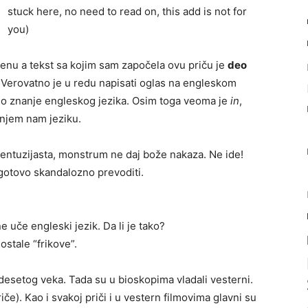
stuck here, no need to read on, this add is not for
you)
enu a tekst sa kojim sam započela ovu priču je
deo
Verovatno je u redu napisati oglas na engleskom
no znanje engleskog jezika. Osim toga veoma je
in
,
njem nam jeziku.
k, entuzijasta, monstrum ne daj bože nakaza. Ne ide!
 gotovo skandalozno prevoditi.
 ne uče engleski jezik. Da li je tako?
ostale “frikove”.
desetog veka. Tada su u bioskopima vladali vesterni.
riče). Kao i svakoj priči i u vestern filmovima glavni su