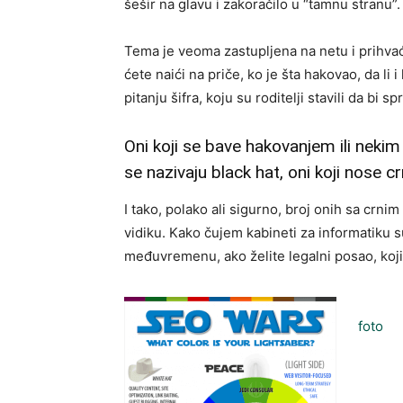
šešir na glavu i zakoračilo u “tamnu stranu”.
Tema je veoma zastupljena na netu i prihva
ćete naići na priče, ko je šta hakovao, da li i
pitanju šifra, koju su roditelji stavili da bi 
Oni koji se bave hakovanjem ili neki
se nazivaju black hat, oni koji nose crn
I tako, polako ali sigurno, broj onih sa crn
vidiku. Kako čujem kabineti za informatiku 
međuvremenu, ako želite legalni posao, koj
foto