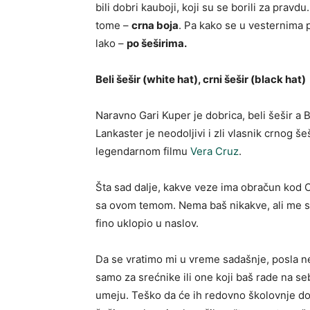
bili dobri kauboji, koji su se borili za pravdu
tome –
crna boja
. Pa kako se u vesternima 
lako –
po šeširima.
Beli šešir (white hat), crni šešir (black hat)
Naravno Gari Kuper je dobrica, beli šešir a 
Lankaster je neodoljivi i zli vlasnik crnog še
legendarnom filmu
Vera Cruz
.
Šta sad dalje, kakve veze ima obračun kod 
sa ovom temom. Nema baš nikakve, ali me 
fino uklopio u naslov.
Da se vratimo mi u vreme sadašnje, posla 
samo za srećnike ili one koji baš rade na se
umeju. Teško da će ih redovno školovnje dov