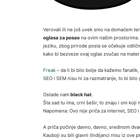
Verovali ili ne još uvek smo na domaćem ter
oglasa za posao
na ovim našim prostorima. 
jeziku, zbog prirode posla se očekuje odlič
kako bi bezveze ovaj oglas zvučao na mater
Freak
– da li bi bilo bolje da kažemo fanati
SEO i SEM nisu ni za razmatranje, to bi bilo
Ostade nam
black hat
.
Šta sad tu ima, crni šešir, to znaju i oni koji
Napomena: Ovo nije priča za internet, SEO i 
A priča počinje davno, davno, sredinom dva
Kauboji su bili glavni (Indijanci nisu iz ove p