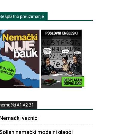
Besplatno preuzimanje
nemački A1 A2 B1
Nemački veznici
Sollen nemački modalni glagol