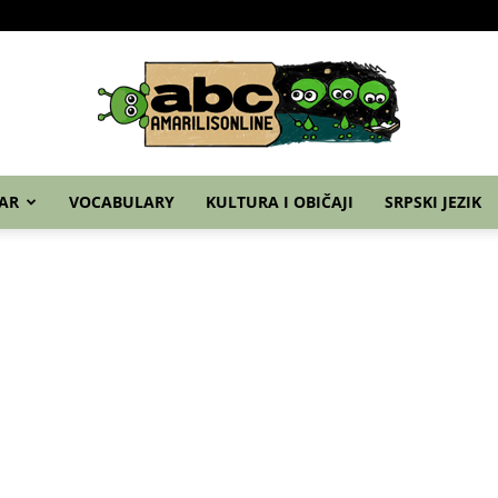
Home
Nemački
Grammar
Vocabulary
Ku
AR
VOCABULARY
KULTURA I OBIČAJI
SRPSKI JEZIK
abc
–