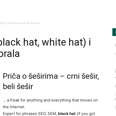
amarilisonline
 hat) i obračun kod OK korala
lack hat, white hat) i
orala
Priča o šeširima – crni šešir,
beli šešir
… a freak for anything and everything that moves on
the Internet
Expert for phrases SEO, SEM,
black hat
(if you got