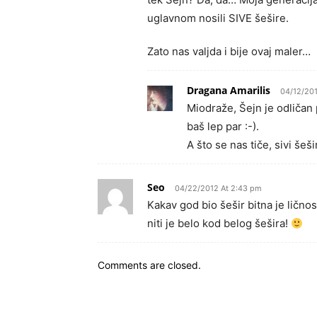
uglavnom nosili SIVE šešire.
Zato nas valjda i bije ovaj maler…
Dragana Amarilis
04/12/201
Miodraže, Šejn je odličan 
baš lep par :-).
A što se nas tiče, sivi šeš
Seo
04/22/2012 At 2:43 pm
Kakav god bio šešir bitna je ličnos
niti je belo kod belog šešira!
Comments are closed.