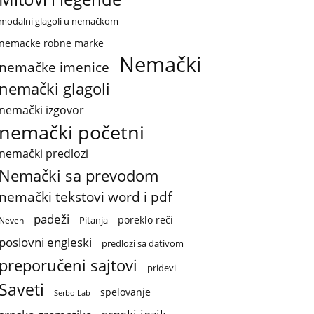
modalni glagoli u nemačkom
nemacke robne marke
Nemački
nemačke imenice
nemački glagoli
nemački izgovor
nemački početni
nemački predlozi
Nemački sa prevodom
nemački tekstovi word i pdf
padeži
poreklo reči
Pitanja
Neven
poslovni engleski
predlozi sa dativom
preporučeni sajtovi
pridevi
Saveti
spelovanje
Serbo Lab