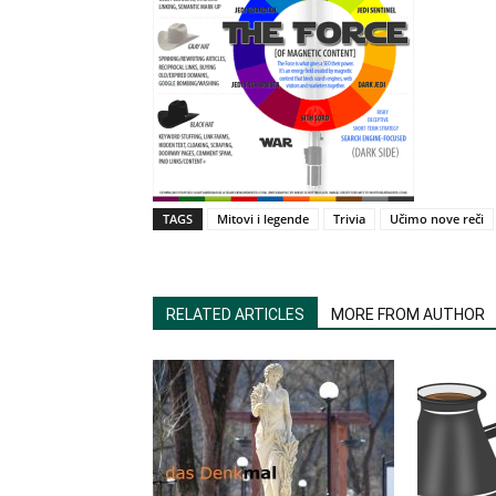
TAGS
Mitovi i legende
Trivia
Učimo nove reči
RELATED ARTICLES
MORE FROM AUTHOR