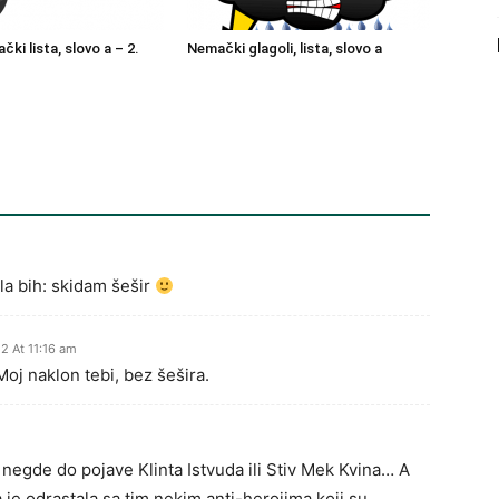
čki lista, slovo a – 2.
Nemački glagoli, lista, slovo a
la bih: skidam šešir
2 At 11:16 am
Moj naklon tebi, bez šešira.
o negde do pojave Klinta Istvuda ili Stiv Mek Kvina… A
je odrastala sa tim nekim anti-herojima koji su