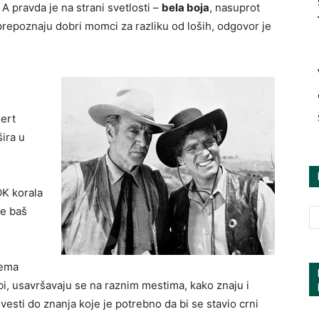
. A pravda je na strani svetlosti –
bela boja
, nasuprot
prepoznaju dobri momci za razliku od loših, odgovor je
Bert
šira u
OK korala
se baš
nema
bi, usavršavaju se na raznim mestima, kako znaju i
esti do znanja koje je potrebno da bi se stavio crni