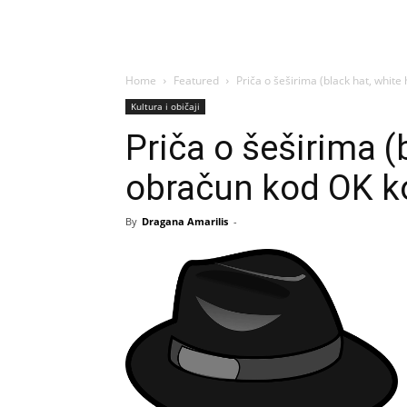
Home
Featured
Priča o šeširima (black hat, white
Kultura i običaji
Priča o šeširima (b
obračun kod OK k
By
Dragana Amarilis
-