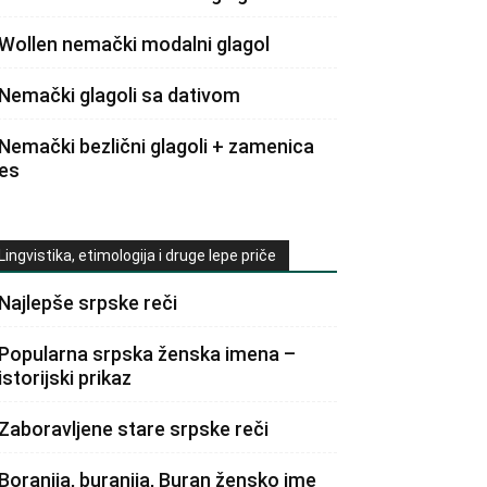
Wollen nemački modalni glagol
Nemački glagoli sa dativom
Nemački bezlični glagoli + zamenica
es
Lingvistika, etimologija i druge lepe priče
Najlepše srpske reči
Popularna srpska ženska imena –
istorijski prikaz
Zaboravljene stare srpske reči
Boranija, buranija, Buran žensko ime