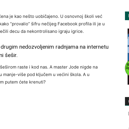
ćena je kao nešto uobičajeno. U osnovnoj školi već
 kako “provalio” šifru nečijeg Facebook profila ili je u
sprečili decu da nekontrolisano igraju igrice.
m drugim nedozvoljenim radnjama na internetu
i šešir.
im šeširom raste i kod nas. A master Jode nigde na
su manje-više pod ključem u većini škola. A u
im putem ćete krenuti?