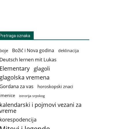
Pretraga oznaka
Božić i Nova godina
boje
deklinacija
Deutsch lernen mit Lukas
Elementary
glagoli
glagolska vremena
Gordana za vas
horoskopski znaci
imenice
istrorija srpskog
kalendarski i pojmovi vezani za
vreme
korespodencija
Mitovi i legende