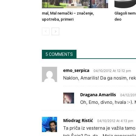
mal, Mal nemački – značenje,
Glagoli nema
upotreba, primeri
deo
5 COMMENTS
emo_serpica
04/10/2012 At 12:12 pm
Naklon, Amarilis! Da ga nosim, rek
Dragana Amarilis
04/12/201
Oh, Emo, divno, hvala :-). 
Miodrag Ristić
04/10/2012 At 4:13 pm
Ta priča iz vesterna je važila tam
tek Šejn? Da, da… Moja generacija 