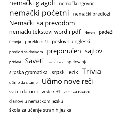
nemački glagoli
nemački izgovor
nemački početni
nemački predlozi
Nemački sa prevodom
nemački tekstovi word i pdf
padeži
Neven
poslovni engleski
poreklo reči
Pitanja
preporučeni sajtovi
predlozi sa dativom
Saveti
spelovanje
pridevi
Serbo Lab
Trivia
srpski jezik
srpska gramatika
Učimo nove reči
učimo da čitamo
važni datumi
vrste reči
Zertifikat Deutsch
članovi u nemačkom jeziku
škola za učenje stranih jezika