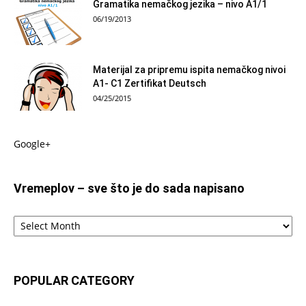
Gramatika nemačkog jezika – nivo A1/1
06/19/2013
Materijal za pripremu ispita nemačkog nivoi
A1- C1 Zertifikat Deutsch
04/25/2015
Google+
Vremeplov – sve što je do sada napisano
Vremeplov
–
sve
što
je
POPULAR CATEGORY
do
sada