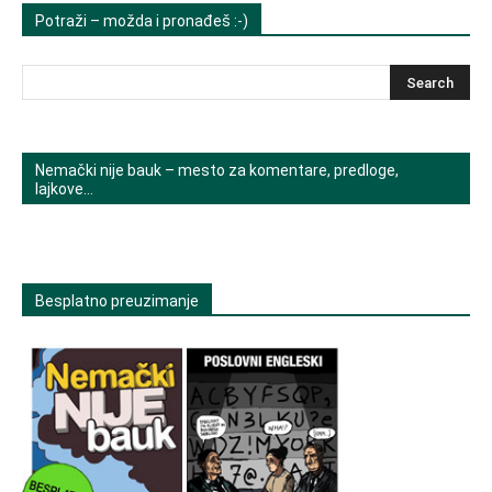
Potraži – možda i pronađeš :-)
Nemački nije bauk – mesto za komentare, predloge,
lajkove…
Besplatno preuzimanje