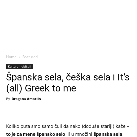
Home
Featured
Kultura i običaji
Španska sela, češka sela i It’s
(all) Greek to me
By
Dragana Amarilis
-
Koliko puta smo samo čuli da neko (doduše stariji) kaže –
to je za mene špansko selo
ili u množini
španska sela
.