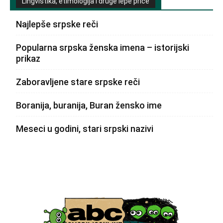
Lingvistika, etimologija i druge lepe priče
Najlepše srpske reči
Popularna srpska ženska imena – istorijski
prikaz
Zaboravljene stare srpske reči
Boranija, buranija, Buran žensko ime
Meseci u godini, stari srpski nazivi