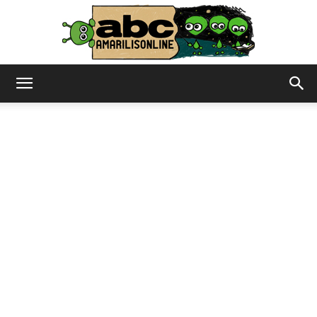
abc
–
amarilisonline