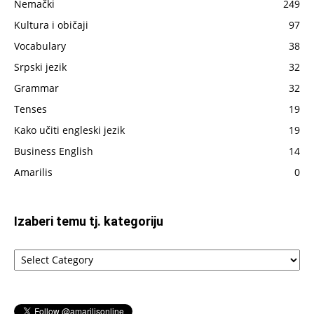
Nemački
249
napisano
Kultura i običaji
97
Vocabulary
38
Srpski jezik
32
Grammar
32
Tenses
19
Kako učiti engleski jezik
19
Business English
14
Amarilis
0
Izaberi temu tj. kategoriju
Izaberi
temu
tj.
kategoriju