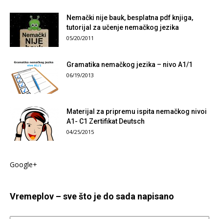
Nemački nije bauk, besplatna pdf knjiga,
tutorijal za učenje nemačkog jezika
05/20/2011
Gramatika nemačkog jezika – nivo A1/1
06/19/2013
Materijal za pripremu ispita nemačkog nivoi
A1- C1 Zertifikat Deutsch
04/25/2015
Google+
Vremeplov – sve što je do sada napisano
Vremeplov