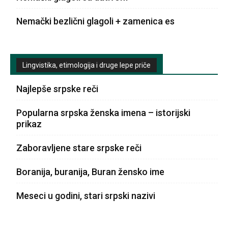
Nemački bezlični glagoli + zamenica es
Lingvistika, etimologija i druge lepe priče
Najlepše srpske reči
Popularna srpska ženska imena – istorijski
prikaz
Zaboravljene stare srpske reči
Boranija, buranija, Buran žensko ime
Meseci u godini, stari srpski nazivi