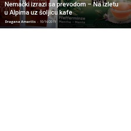
Nemački izrazi sa prevodom – Na izletu
u Alpima uz šoljicu kafe
Dragana Amarilis
-
10/16/2019