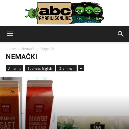
abc
Home
Nemački
Page 18
NEMAČKI
–
Amarilis
Business English
Grammar
amarilisonline