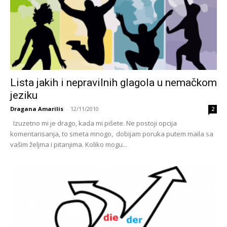
Lista jakih i nepravilnih glagola u nemačkom
jeziku
Dragana Amarilis
-
12/11/2010
2
Izuzetno mi je drago, kada mi pišete. Ne postoji opcija
komentarisanja, to smeta mnogo, dobijam poruka putem maila sa
vašim željma i pitanjima. Koliko mogu...