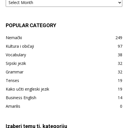
–
sve
što
je
POPULAR CATEGORY
do
sada
Nemački
249
napisano
Kultura i običaji
97
Vocabulary
38
Srpski jezik
32
Grammar
32
Tenses
19
Kako učiti engleski jezik
19
Business English
14
Amarilis
0
Izaberi temu tj. kategoriju