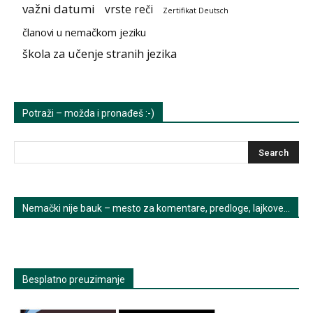
važni datumi
vrste reči
Zertifikat Deutsch
članovi u nemačkom jeziku
škola za učenje stranih jezika
Potraži – možda i pronađeš :-)
Nemački nije bauk – mesto za komentare, predloge, lajkove…
Besplatno preuzimanje