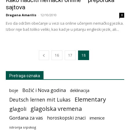
sajtova
Dragana Amarilis
-
12/10/2010
0
Evo da održim obećanje u vezi sa online učenjem nemačkog jezika.
Izbor nije baš toliko veliki, kao kad je u pitanju engleski jezik, ali...
16
17
18
Pretraga oznaka
Božić i Nova godina
boje
deklinacija
Elementary
Deutsch lernen mit Lukas
glagolska vremena
glagoli
Gordana za vas
horoskopski znaci
imenice
istrorija srpskog