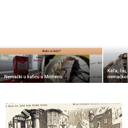
Kafa, čaj,
Nemački u kafiću u Minhenu
nemačko