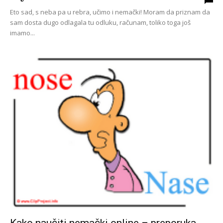
Eto sad, s neba pa u rebra, učimo i nemački! Moram da priznam da
sam dosta dugo odlagala tu odluku, računam, toliko toga još
imamo...
Kako naučiti nemački online – preporuka