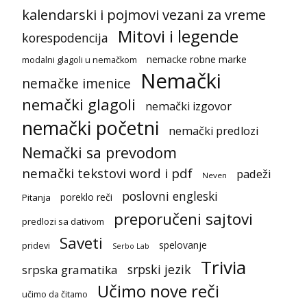
kalendarski i pojmovi vezani za vreme
Mitovi i legende
korespodencija
nemacke robne marke
modalni glagoli u nemačkom
Nemački
nemačke imenice
nemački glagoli
nemački izgovor
nemački početni
nemački predlozi
Nemački sa prevodom
nemački tekstovi word i pdf
padeži
Neven
poslovni engleski
poreklo reči
Pitanja
preporučeni sajtovi
predlozi sa dativom
Saveti
spelovanje
pridevi
Serbo Lab
Trivia
srpski jezik
srpska gramatika
Učimo nove reči
učimo da čitamo