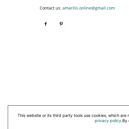
Contact us:
amarilis.online@gmail.com
This website or its third party tools use cookies, which are
©
privacy policy
.By 
This work is licensed under a
Creative Commons Attribu