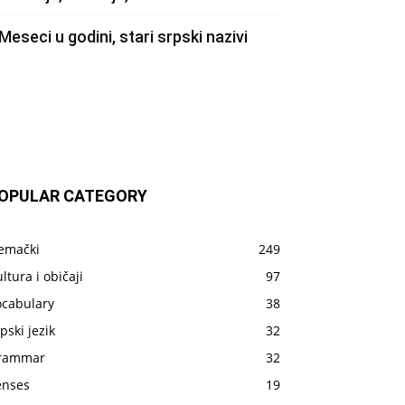
Meseci u godini, stari srpski nazivi
OPULAR CATEGORY
emački
249
ltura i običaji
97
ocabulary
38
pski jezik
32
rammar
32
enses
19