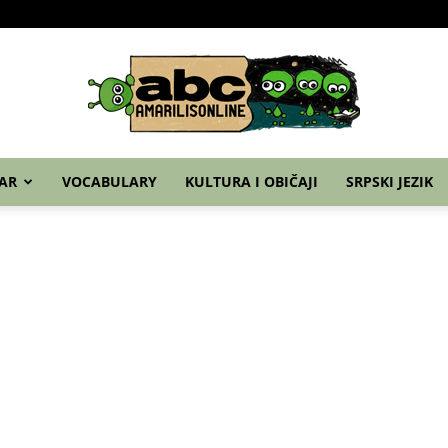
Home
Nemački
Grammar
Vocabulary
Ku
AR
VOCABULARY
KULTURA I OBIČAJI
SRPSKI JEZIK
abc
–