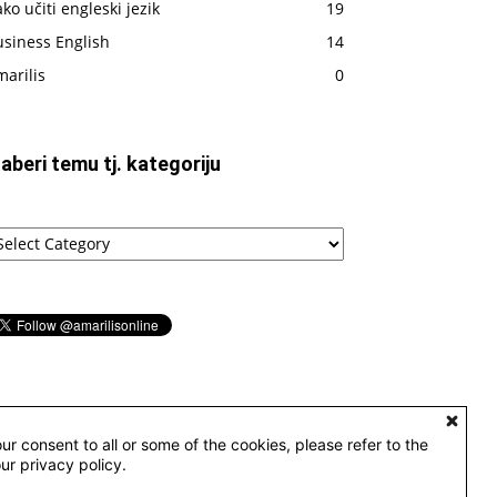
ko učiti engleski jezik
19
usiness English
14
arilis
0
zaberi temu tj. kategoriju
aberi
emu
tegoriju
ur consent to all or some of the cookies, please refer to the
our privacy policy.