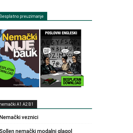
Besplatno preuzimanje
nemački A1 A2 B1
Nemački veznici
Sollen nemački modalni glagol