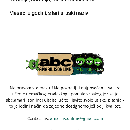
Meseci u godini, stari srpski nazivi
Na pravom ste mestu! Najpoznatiji i najposećeniji sajt za
učenje nemačkog, engleskog i pomalo srpskog jezika je
abc.amarilisonline! Čitajte, učite i javite svoje utiske, pitanja -
to je jedini način da zajedno dostignemo još bolji kvalitet.
Contact us:
amarilis.online@gmail.com