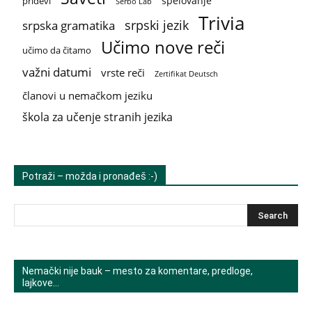
spelovanje
pridevi
Serbo Lab
Trivia
srpski jezik
srpska gramatika
Učimo nove reči
učimo da čitamo
važni datumi
vrste reči
Zertifikat Deutsch
članovi u nemačkom jeziku
škola za učenje stranih jezika
Potraži – možda i pronađeš :-)
Nemački nije bauk – mesto za komentare, predloge,
lajkove…