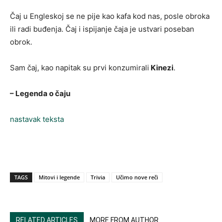
Čaj u Engleskoj se ne pije kao kafa kod nas, posle obroka
ili radi buđenja. Čaj i ispijanje čaja je ustvari poseban
obrok.
Sam čaj, kao napitak su prvi konzumirali
Kinezi
.
– Legenda o čaju
nastavak teksta
TAGS
Mitovi i legende
Trivia
Učimo nove reči
RELATED ARTICLES
MORE FROM AUTHOR