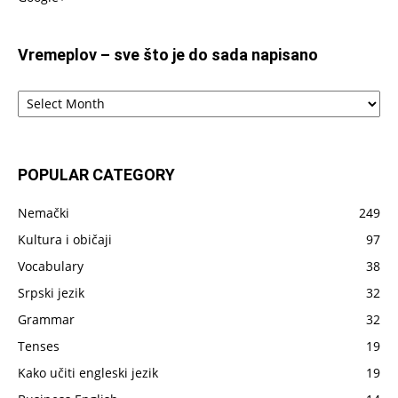
Vremeplov – sve što je do sada napisano
Vremeplov
–
sve
što
je
POPULAR CATEGORY
do
sada
Nemački
249
napisano
Kultura i običaji
97
Vocabulary
38
Srpski jezik
32
Grammar
32
Tenses
19
Kako učiti engleski jezik
19