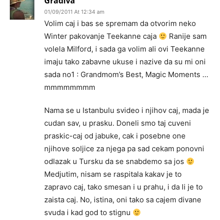
Gradiva
01/09/2011 At 12:34 am
Volim caj i bas se spremam da otvorim neko
Winter pakovanje Teekanne caja
Ranije sam
volela Milford, i sada ga volim ali ovi Teekanne
imaju tako zabavne ukuse i nazive da su mi oni
sada no1 : Grandmom’s Best, Magic Moments …
mmmmmmmm
Nama se u Istanbulu svideo i njihov caj, mada je
cudan sav, u prasku. Doneli smo taj cuveni
praskic-caj od jabuke, cak i posebne one
njihove soljice za njega pa sad cekam ponovni
odlazak u Tursku da se snabdemo sa jos
Medjutim, nisam se raspitala kakav je to
zapravo caj, tako smesan i u prahu, i da li je to
zaista caj. No, istina, oni tako sa cajem divane
svuda i kad god to stignu