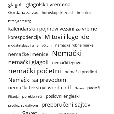
glagolska vremena
glagoli
Gordana za vas
horoskopski znaci
imenice
istrorija srpskog
kalendarski i pojmovi vezani za vreme
Mitovi i legende
korespodencija
nemacke robne marke
modalni glagoli u nemačkom
Nemački
nemačke imenice
nemački glagoli
nemački izgovor
nemački početni
nemački predlozi
Nemački sa prevodom
nemački tekstovi word i pdf
padeži
Neven
poslovni engleski
poreklo reči
Pitanja
preporučeni sajtovi
predlozi sa dativom
Saveti