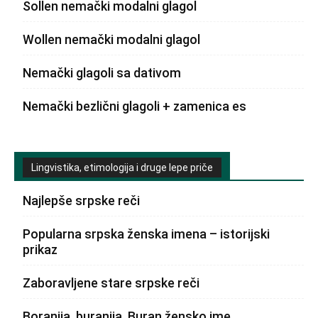
Sollen nemački modalni glagol
Wollen nemački modalni glagol
Nemački glagoli sa dativom
Nemački bezlični glagoli + zamenica es
Lingvistika, etimologija i druge lepe priče
Najlepše srpske reči
Popularna srpska ženska imena – istorijski
prikaz
Zaboravljene stare srpske reči
Boranija, buranija, Buran žensko ime