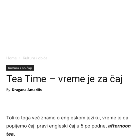
Home
Kultura i običaji
Kultura i običaji
Tea Time – vreme je za čaj
By
Dragana Amarilis
-
Toliko toga već znamo o engleskom jeziku, vreme je da
popijemo čaj, pravi engleski čaj u 5 po podne,
afternoon
tea
.