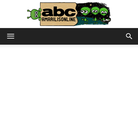
abc
–
amarilisonline