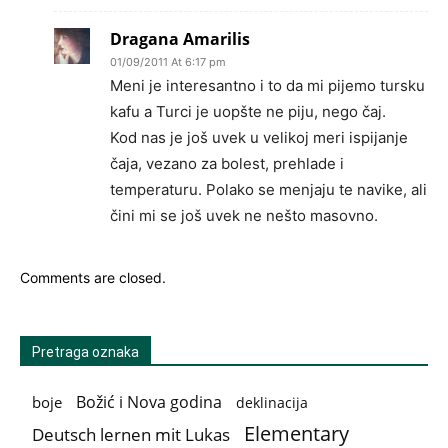
Dragana Amarilis
01/09/2011 At 6:17 pm
Meni je interesantno i to da mi pijemo tursku
kafu a Turci je uopšte ne piju, nego čaj.
Kod nas je još uvek u velikoj meri ispijanje
čaja, vezano za bolest, prehlade i
temperaturu. Polako se menjaju te navike, ali
čini mi se još uvek ne nešto masovno.
Comments are closed.
Pretraga oznaka
Božić i Nova godina
boje
deklinacija
Elementary
Deutsch lernen mit Lukas