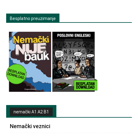
Besplatno preuzimanje
nemački A1 A2 B1
Nemački veznici