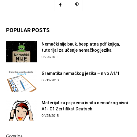
POPULAR POSTS
Nemački nije bauk, besplatna pdf knjiga,
tutorijal za učenje nemačkog jezika
05/20/2011
Gramatika nemačkog jezika – nivo A1/1
06/19/2013
Materijal za pripremu ispita nemačkog nivoi
A1- C1 Zertifikat Deutsch
04/25/2015
Google+