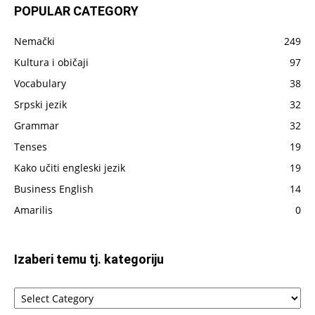
je
POPULAR CATEGORY
do
sada
Nemački
249
napisano
Kultura i običaji
97
Vocabulary
38
Srpski jezik
32
Grammar
32
Tenses
19
Kako učiti engleski jezik
19
Business English
14
Amarilis
0
Izaberi temu tj. kategoriju
Izaberi
temu
tj.