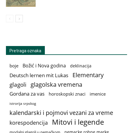
Pretraga oznaka
Božić i Nova godina
boje
deklinacija
Elementary
Deutsch lernen mit Lukas
glagolska vremena
glagoli
Gordana za vas
horoskopski znaci
imenice
istrorija srpskog
kalendarski i pojmovi vezani za vreme
Mitovi i legende
korespodencija
nemacke robne marke
modalni glagoli u nemačkom