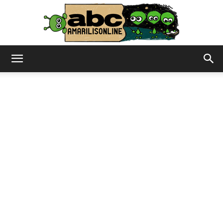
abc
–
amarilisonline