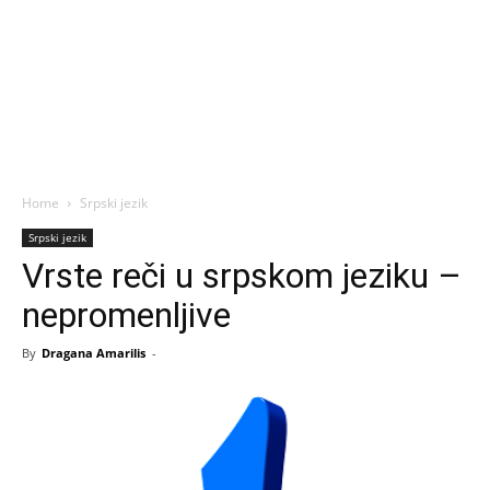
Home
Srpski jezik
Srpski jezik
Vrste reči u srpskom jeziku –
nepromenljive
By
Dragana Amarilis
-