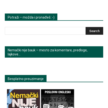
Potraži – možda i pronađeš :-)
Nemački nije bauk – mesto za komentare, predloge,
lajkove…
Besplatno preuzimanje