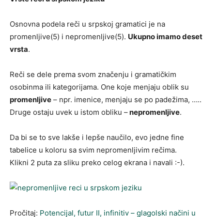
Osnovna podela reči u srpskoj gramatici je na
promenljive(5) i nepromenljive(5).
Ukupno imamo deset
vrsta
.
Reči se dele prema svom značenju i gramatičkim
osobinma ili kategorijama. One koje menjaju oblik su
promenljive
– npr. imenice, menjaju se po padežima, …..
Druge ostaju uvek u istom obliku –
nepromenljive
.
Da bi se to sve lakše i lepše naučilo, evo jedne fine
tabelice u koloru sa svim nepromenljivim rečima.
Klikni 2 puta za sliku preko celog ekrana i navali :-).
Pročitaj:
Potencijal, futur II, infinitiv – glagolski načini u