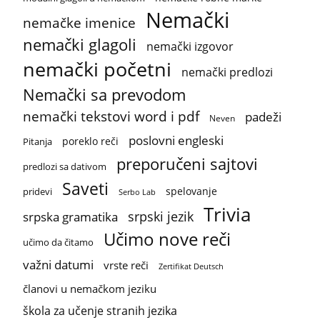
Nemački
nemačke imenice
nemački glagoli
nemački izgovor
nemački početni
nemački predlozi
Nemački sa prevodom
nemački tekstovi word i pdf
padeži
Neven
poslovni engleski
poreklo reči
Pitanja
preporučeni sajtovi
predlozi sa dativom
Saveti
spelovanje
pridevi
Serbo Lab
Trivia
srpski jezik
srpska gramatika
Učimo nove reči
učimo da čitamo
važni datumi
vrste reči
Zertifikat Deutsch
članovi u nemačkom jeziku
škola za učenje stranih jezika