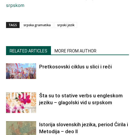
srpskom
TAGS
srpska gramatika
srpski jezik
RELATED ARTICLES
MORE FROM AUTHOR
Pretkosovski ciklus u slici i reči
Šta su to stative verbs u engleskom
jeziku – glagolski vid u srpskom
Istorija slovenskih jezika, period Ćirila i
Metodija – deo II