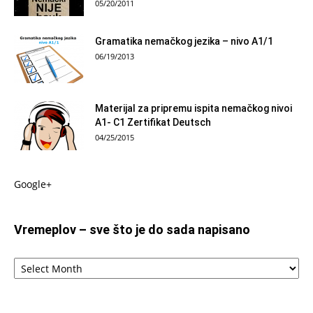
05/20/2011
Gramatika nemačkog jezika – nivo A1/1
06/19/2013
Materijal za pripremu ispita nemačkog nivoi
A1- C1 Zertifikat Deutsch
04/25/2015
Google+
Vremeplov – sve što je do sada napisano
Vremeplov
–
sve
što