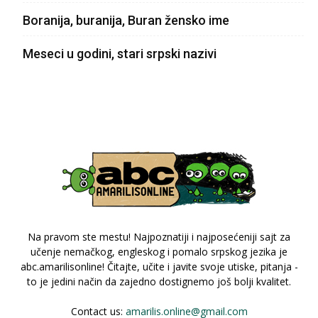
Boranija, buranija, Buran žensko ime
Meseci u godini, stari srpski nazivi
Na pravom ste mestu! Najpoznatiji i najposećeniji sajt za
učenje nemačkog, engleskog i pomalo srpskog jezika je
abc.amarilisonline! Čitajte, učite i javite svoje utiske, pitanja -
to je jedini način da zajedno dostignemo još bolji kvalitet.
Contact us:
amarilis.online@gmail.com