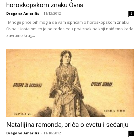
horoskopskom znaku Ovna
Dragana Amarilis
-
11/13/2012
2
Mnoge priče bih mogla da vam ispričam o horoskopskom znaku
Ovna. Uostalom, to je po redosledu prvi znak na koji naiđemo kada
zavrtimo krug...
Natalijina ramonda, priča o cvetu i sećanju
Dragana Amarilis
-
11/10/2012
0