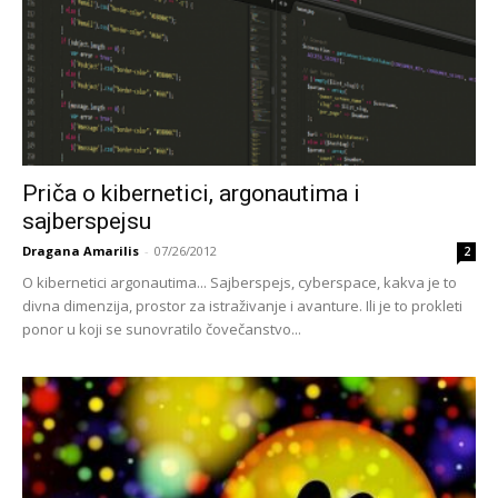
Priča o kibernetici, argonautima i
sajberspejsu
Dragana Amarilis
-
07/26/2012
2
O kibernetici argonautima... Sajberspejs, cyberspace, kakva je to
divna dimenzija, prostor za istraživanje i avanture. Ili je to prokleti
ponor u koji se sunovratilo čovečanstvo...