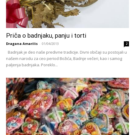
Priča o badnjaku, panju i torti
Dragana Amarilis
-
01/04/2013
2
Badnjak je deo naše predivne tradicije. Divni običaji su postojali u
našem narodu za ceo period Božića, Badnje večeri, kao i samog
paljenja badnjaka. Poreklo...