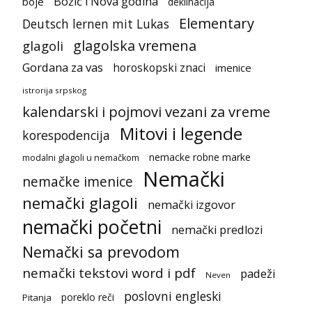
Božić i Nova godina
boje
deklinacija
Elementary
Deutsch lernen mit Lukas
glagolska vremena
glagoli
Gordana za vas
horoskopski znaci
imenice
istrorija srpskog
kalendarski i pojmovi vezani za vreme
Mitovi i legende
korespodencija
nemacke robne marke
modalni glagoli u nemačkom
Nemački
nemačke imenice
nemački glagoli
nemački izgovor
nemački početni
nemački predlozi
Nemački sa prevodom
nemački tekstovi word i pdf
padeži
Neven
poslovni engleski
poreklo reči
Pitanja