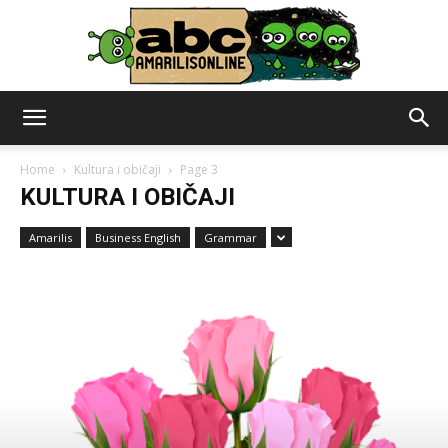
abc
Home
Kultura i običaji
Page 3
KULTURA I OBIČAJI
–
Amarilis
Business English
Grammar
amarilisonline