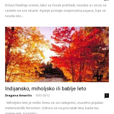
Dolazi hladnije vreme, lako se čovek prehladi, nazebe a i virusi se
razlete na sve strane. Kijanje postaje sveprisutna pojava, čuje se
svuda oko...
Indijansko, miholjsko ili bablje leto
Dragana Amarilis
-
10/01/2012
1
Miholjsko leto je nešto čemu se svi radujemo, izuzetno prijatan
metereološki fenomen. Odnosi se na povratak leta, kada mu
vreme nije, na toplo i...