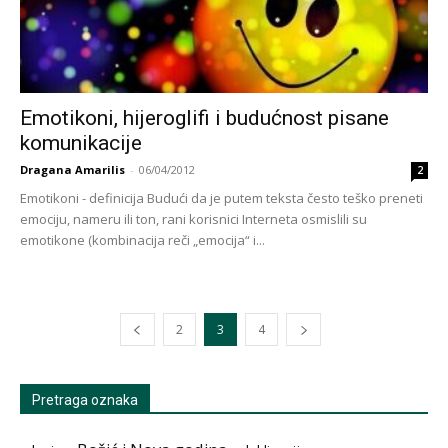
Emotikoni, hijeroglifi i budućnost pisane
komunikacije
Dragana Amarilis
-
06/04/2012
2
Emotikoni - definicija Budući da je putem teksta često teško preneti
emociju, nameru ili ton, rani korisnici Interneta osmislili su
emotikone (kombinacija reči „emocija“ i...
2
3
4
Pretraga oznaka