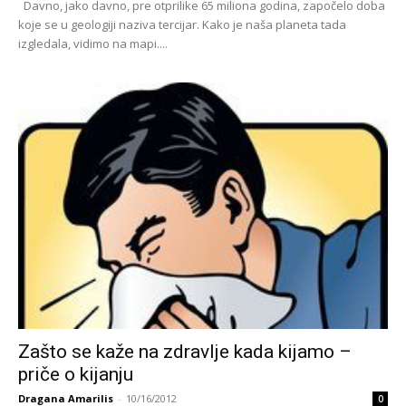
Davno, jako davno, pre otprilike 65 miliona godina, započelo doba
koje se u geologiji naziva tercijar. Kako je naša planeta tada
izgledala, vidimo na mapi....
Zašto se kaže na zdravlje kada kijamo –
priče o kijanju
Dragana Amarilis
-
10/16/2012
0