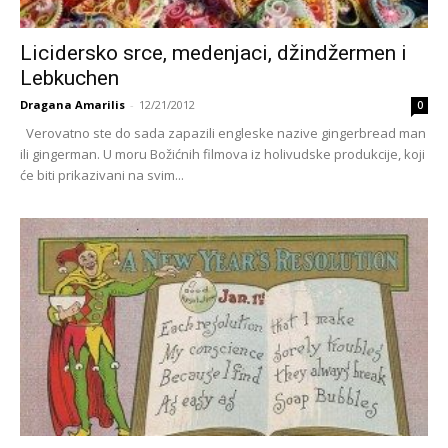
Licidersko srce, medenjaci, džindžermen i
Lebkuchen
Dragana Amarilis
-
12/21/2012
0
Verovatno ste do sada zapazili engleske nazive gingerbread man
ili gingerman. U moru Božićnih filmova iz holivudske produkcije, koji
će biti prikazivani na svim...