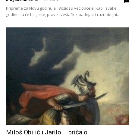
Pripreme za Novu godinu a i Božić su već počele. Kao i svake
godine, tu će biti jelke, prave i veštačke, badnjaci i raznobojni...
Miloš Obilić i Jarilo – priča o