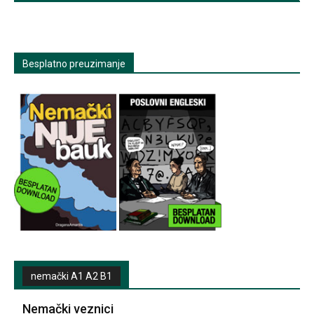
Besplatno preuzimanje
nemački A1 A2 B1
Nemački veznici