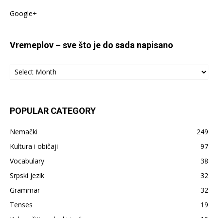
Google+
Vremeplov – sve što je do sada napisano
Vremeplov
–
sve
što
je
POPULAR CATEGORY
do
sada
Nemački
249
napisano
Kultura i običaji
97
Vocabulary
38
Srpski jezik
32
Grammar
32
Tenses
19