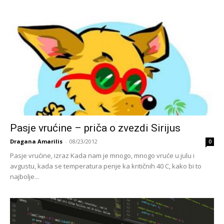
Pasje vrućine – priča o zvezdi Sirijus
Dragana Amarilis
-
08/23/2012
0
Pasje vrućine, izraz Kada nam je mnogo, mnogo vruće u julu i
avgustu, kada se temperatura penje ka kritičnih 40 C, kako bi to
najbolje...