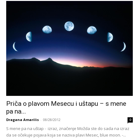
Priča o plavom Mesecu i uštapu – s mene
pa na...
Dragana Amarilis
-
08/28/2012
0
S mene pa na uštap - izraz, značenje Možda ste do sada na izraz
da se očekuje pojava koja se naziva plavi Mesec, blue moon. -...