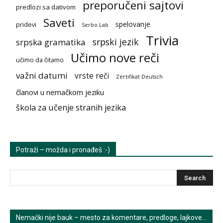
preporučeni sajtovi
predlozi sa dativom
Saveti
spelovanje
pridevi
Serbo Lab
Trivia
srpski jezik
srpska gramatika
Učimo nove reči
učimo da čitamo
važni datumi
vrste reči
Zertifikat Deutsch
članovi u nemačkom jeziku
škola za učenje stranih jezika
Potraži – možda i pronađeš :-)
Nemački nije bauk – mesto za komentare, predloge, lajkove…