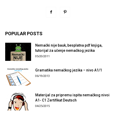
POPULAR POSTS
Nemački nije bauk, besplatna pdf knjiga,
tutorijal za učenje nemačkog jezika
05/20/2011
Gramatika nemačkog jezika – nivo A1/1
06/19/2013
Materijal za pripremu ispita nemačkog nivoi
A1- C1 Zertifikat Deutsch
04/25/2015