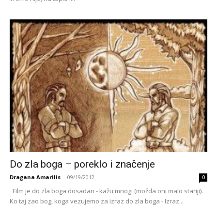
Do zla boga – poreklo i značenje
Dragana Amarilis
-
09/19/2012
0
Film je do zla boga dosadan - kažu mnogi (možda oni malo stariji).
Ko taj zao bog, koga vezujemo za izraz do zla boga - Izraz...