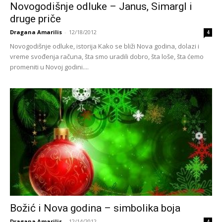
Novogodišnje odluke – Janus, Simargl i
druge priče
Dragana Amarilis
-
12/18/2012
4
Novogodišnje odluke, istorija Kako se bliži Nova godina, dolazi i
vreme svođenja računa, šta smo uradili dobro, šta loše, šta ćemo
promeniti u Novoj godini....
Božić i Nova godina – simbolika boja
Dragana Amarilis
-
12/14/2012
4