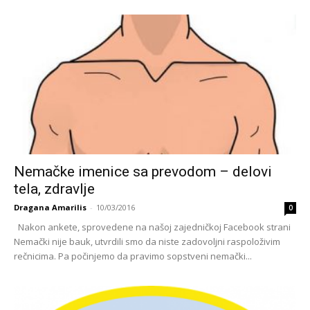
Nemačke imenice sa prevodom – delovi
tela, zdravlje
Dragana Amarilis
-
10/03/2016
0
Nakon ankete, sprovedene na našoj zajedničkoj Facebook strani
Nemački nije bauk, utvrdili smo da niste zadovoljni raspoloživim
rečnicima. Pa počinjemo da pravimo sopstveni nemački...