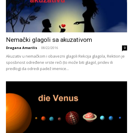
Nemački glagoli sa akuzativom
Dragana Amarilis
-
08/22/2016
0
Akuzativ u nemačkom i obavezni glagoli Rekcija glagola, Rektion je
sposbnost određene vrste reči (to može biti glagol, pridev ili
predlog) da odredi padež imenice...