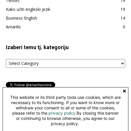
Tenses
19
Kako učiti engleski jezik
19
Business English
14
Amarilis
0
Izaberi temu tj. kategoriju
Izaberi
temu
tj.
kategoriju
This website or its third party tools use cookies, which are
necessary to its functioning. If you want to know more or
withdraw your consent to all or some of the cookies,
please refer to the
privacy policy
.By closing this banner
©
or continuing to browse otherwise, you agree to our
This work is licensed under a
Creative Commons Attribution-
privacy policy.
NonCommercial-NoDerivatives 4.0 International License
.