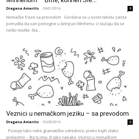
Dragana Amarilis
-
06/01/2016
0
Nemačke fraze sa prevodom Gordana se u ovom tekstu zaista
potrudila da van pomogne u šetnji po Minhenu. U slučaju da se
nešto mislite -šta...
Veznici u nemačkom jeziku – sa prevodom
Dragana Amarilis
-
05/30/2016
0
Postoje tako neke gramatičke odrednice, preko kojih olako
prelazimo – šta tu ima, ili tako nekako. Veznici u nemačkom