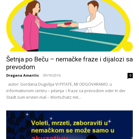
Šetnja po Beču – nemačke fraze i dijalozi sa
prevodom
Dragana Amarilis
-
09/19/2016
0
autor: Gordana Dugošija VI PITATE, MI ODGOVARAMO: u
informativnom centru – pitanja i fraze sa prevodom oder In der
Stadt zum ersten mal – Wortschatz mit...