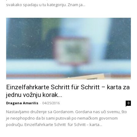
svakako spadaju u tu kategoriju. Znam ja...
Einzelfahrkarte Schritt für Schritt – karta za
jednu vožnju korak...
Dragana Amarilis
-
04/25/2016
0
Nastavljamo druženje sa Gordanom. Gordana nas uči svemu, što
je neophopdno da bi sami putovali po nemačkom govornom
području. Einzelfahrkarte Schritt für Schritt – karta...