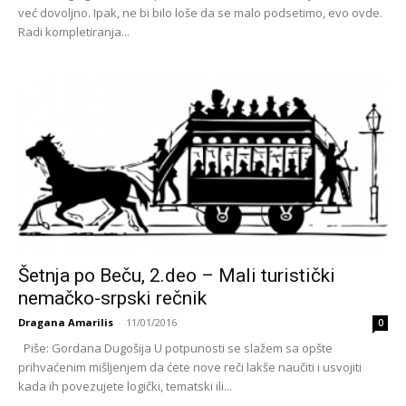
već dovoljno. Ipak, ne bi bilo loše da se malo podsetimo, evo ovde.
Radi kompletiranja...
Šetnja po Beču, 2.deo – Mali turistički
nemačko-srpski rečnik
Dragana Amarilis
-
11/01/2016
0
Piše: Gordana Dugošija U potpunosti se slažem sa opšte
prihvaćenim mišljenjem da ćete nove reči lakše naučiti i usvojiti
kada ih povezujete logički, tematski ili...