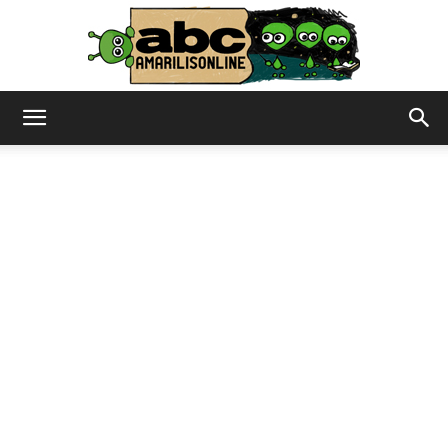
abc
–
amarilisonline