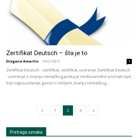
Zertifikat Deutsch – šta je to
Dragana Amarilis
-
04/21/2015
1
Zertifikat Deutsch - sertifikat, certifikat, uverenje Zertifikat Deutsch
- uverenje o znanju nemačkog jezika je međunarodno priznati ispit,
koji najpouzdanije govori o nečijem znanju nemačkog...
1
2
3
Pretraga oznaka