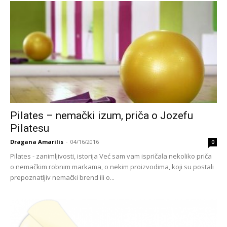
Pilates – nemački izum, priča o Jozefu
Pilatesu
Dragana Amarilis
-
04/16/2016
0
Pilates - zanimljivosti, istorija Već sam vam ispričala nekoliko priča
o nemačkim robnim markama, o nekim proizvodima, koji su postali
prepoznatljiv nemački brend ili o...