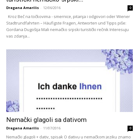
Dragana Amarilis
-
12/06/2016
0
Kroz Beč na točkovima - smernice, pitanja i odgovori oder Wiener
Stadtrundfahrten – Häufigste Fragen, Antworten und Tipps piše:
Gordana Dugošija Mali nemačko srpski turistički rečnik Interesuju
vas zdanja...
Nemački glagoli sa dativom
Dragana Amarilis
-
11/07/2016
0
Nemački glagoli + dativ, spisak O dativu u nemačkom jeziku znamo