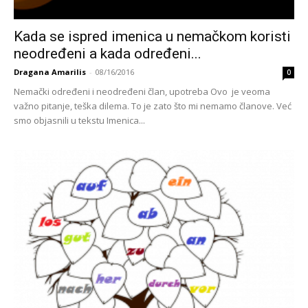
Kada se ispred imenica u nemačkom koristi
neodređeni a kada određeni...
Dragana Amarilis
-
08/16/2016
0
Nemački određeni i neodređeni član, upotreba Ovo je veoma
važno pitanje, teška dilema. To je zato što mi nemamo članove. Već
smo objasnili u tekstu Imenica...