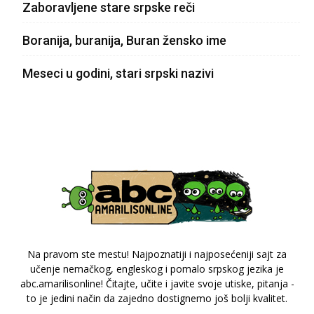
Zaboravljene stare srpske reči
Boranija, buranija, Buran žensko ime
Meseci u godini, stari srpski nazivi
Na pravom ste mestu! Najpoznatiji i najposećeniji sajt za
učenje nemačkog, engleskog i pomalo srpskog jezika je
abc.amarilisonline! Čitajte, učite i javite svoje utiske, pitanja -
to je jedini način da zajedno dostignemo još bolji kvalitet.