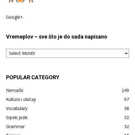
Google+
Vremeplov – sve što je do sada napisano
Vremeplov
–
sve
što
je
POPULAR CATEGORY
do
sada
Nemački
249
napisano
Kultura i običaji
97
Vocabulary
38
Srpski jezik
32
Grammar
32