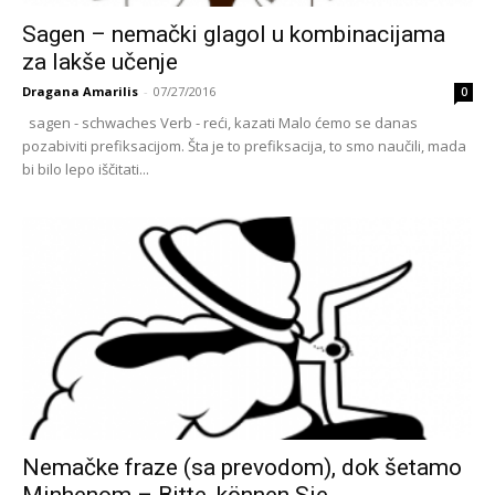
Sagen – nemački glagol u kombinacijama
za lakše učenje
Dragana Amarilis
-
07/27/2016
0
sagen - schwaches Verb - reći, kazati Malo ćemo se danas
pozabiviti prefiksacijom. Šta je to prefiksacija, to smo naučili, mada
bi bilo lepo iščitati...
Nemačke fraze (sa prevodom), dok šetamo
Minhenom – Bitte, können Sie...