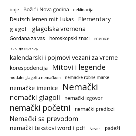
Božić i Nova godina
boje
deklinacija
Elementary
Deutsch lernen mit Lukas
glagolska vremena
glagoli
Gordana za vas
horoskopski znaci
imenice
istrorija srpskog
kalendarski i pojmovi vezani za vreme
Mitovi i legende
korespodencija
nemacke robne marke
modalni glagoli u nemačkom
Nemački
nemačke imenice
nemački glagoli
nemački izgovor
nemački početni
nemački predlozi
Nemački sa prevodom
nemački tekstovi word i pdf
padeži
Neven