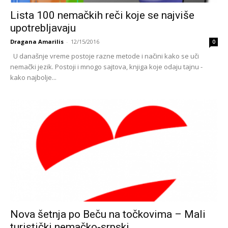
Lista 100 nemačkih reči koje se najviše
upotrebljavaju
Dragana Amarilis
-
12/15/2016
0
U današnje vreme postoje razne metode i načini kako se uči
nemački jezik. Postoji i mnogo sajtova, knjiga koje odaju tajnu -
kako najbolje...
Nova šetnja po Beču na točkovima – Mali
turistički nemačko-srpski...