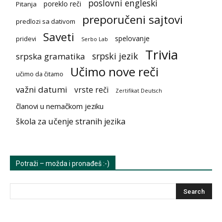
poslovni engleski
poreklo reči
Pitanja
preporučeni sajtovi
predlozi sa dativom
Saveti
spelovanje
pridevi
Serbo Lab
Trivia
srpski jezik
srpska gramatika
Učimo nove reči
učimo da čitamo
važni datumi
vrste reči
Zertifikat Deutsch
članovi u nemačkom jeziku
škola za učenje stranih jezika
Potraži – možda i pronađeš :-)