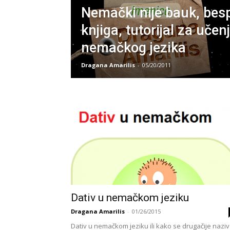
Nemački nije bauk, bes
knjiga, tutorijal za učen
nemačkog jezika
Dragana Amarilis
-
05/20/2011
Dativ u nemačkom jeziku
Dragana Amarilis
-
01/26/2015
Dativ u nemačkom jeziku ili kako se drugačije naziv