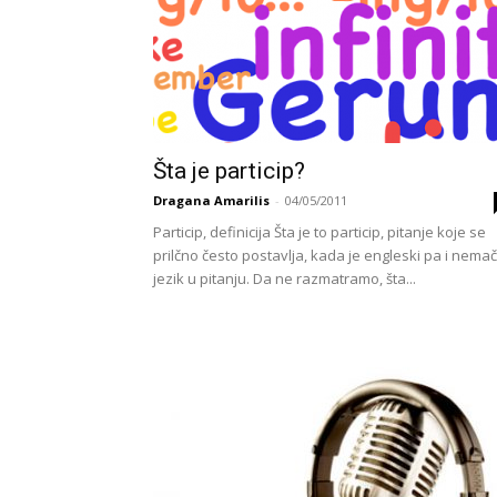
Šta je particip?
Dragana Amarilis
-
04/05/2011
Particip, definicija Šta je to particip, pitanje koje se
prilčno često postavlja, kada je engleski pa i nemač
jezik u pitanju. Da ne razmatramo, šta...