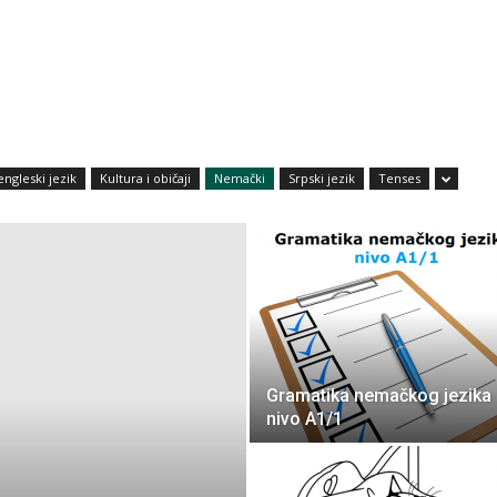
amarilisonline
engleski jezik
Kultura i običaji
Nemački
Srpski jezik
Tenses
Gramatika nemačkog jezika
nivo A1/1