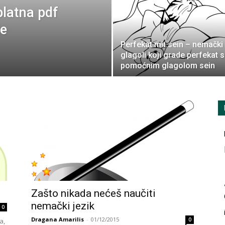
platna pdf
je
Perfekat mit sein – nemački
glagoli koji grade perfekat 
pomoćnim glagolom sein
Zašto nikada nećeš naučiti
nemački jezik
0
Dragana Amarilis
-
01/12/2015
0
a,