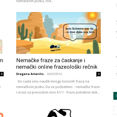
nemačkom jeziku, rod...
om
Nemačke fraze za ćaskanje i
nemački online frazeološki rečnik
Dragana Amarilis
-
06/23/2016
0
0
Do sada smo naučili mnogo korisnih fraza na
i
nemačkom jeziku. Da se podsetimo: - nemačke fraze
i izrazi sa prevodom nivo A1/1 - fraze potrebne dok...