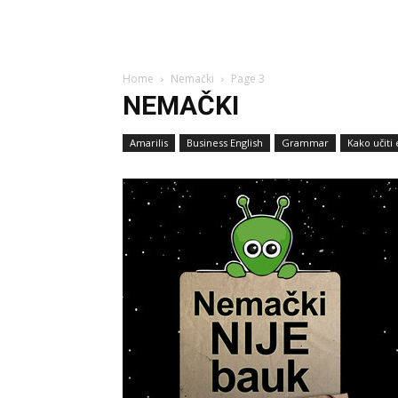
Home
Nemački
Page 3
NEMAČKI
Amarilis
Business English
Grammar
Kako učiti 