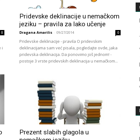
Pridevske deklinacije u nemačkom
jeziku – pravila za lako učenje
Dragana Amarilis
-
09/27/2014
0
0
Pridevske deklinacije - pravila O pridevskim
 i
deklinacijama sam već pisala, pogledajte ovde, jaka
pridevska deklinacija. Da ponovimo još jednom! -
postoje 3 vrste pridevskih deklinacija u nemačkom...
o
Prezent slabih glagola u