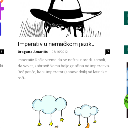
Imperativ u nemačkom jeziku
Dragana Amarilis
-
05/16/2012
3
7
Imperativ Došlo vreme da se nešto i naredi, zamoli,
ki
da savet, zabrani! Nema boljeg načina od imperativa.
Reč potiče, kao i imperator (zapovednik) od latinske
reči...