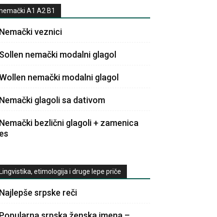
nemački A1 A2 B1
Nemački veznici
Sollen nemački modalni glagol
Wollen nemački modalni glagol
Nemački glagoli sa dativom
Nemački bezlični glagoli + zamenica
es
Lingvistika, etimologija i druge lepe priče
Najlepše srpske reči
Popularna srpska ženska imena –