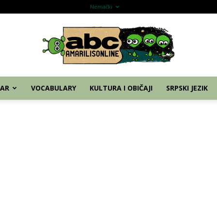
Home
Nemački
Grammar
Vocabulary
Kul
AR
VOCABULARY
KULTURA I OBIČAJI
SRPSKI JEZIK
abc
–