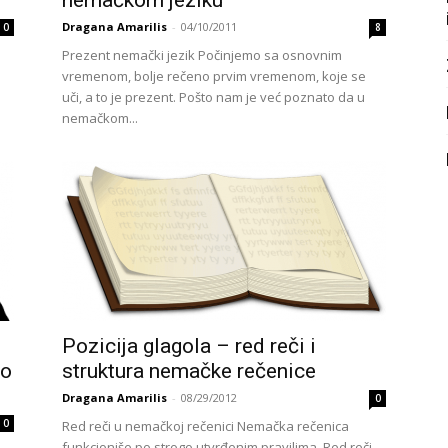
nemačkom jeziku
Dragana Amarilis
-
04/10/2011
0
8
Prezent nemački jezik Počinjemo sa osnovnim
vremenom, bolje rečeno prvim vremenom, koje se
uči, a to je prezent. Pošto nam je već poznato da u
nemačkom...
Pozicija glagola – red reči i
io
struktura nemačke rečenice
Dragana Amarilis
-
08/29/2012
0
0
Red reči u nemačkoj rečenici Nemačka rečenica
funkcioniše po strogo utvrđenim pravilima. Red reči -