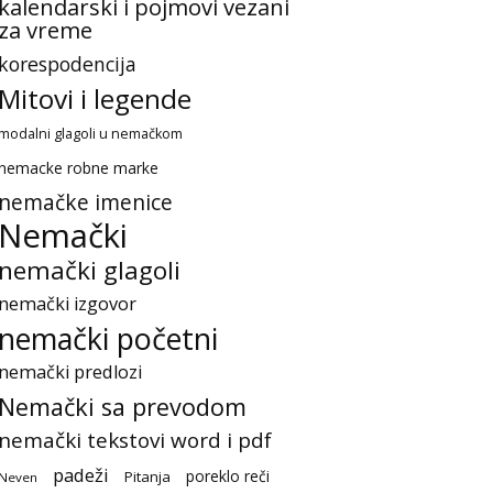
kalendarski i pojmovi vezani
za vreme
korespodencija
Mitovi i legende
modalni glagoli u nemačkom
nemacke robne marke
nemačke imenice
Nemački
nemački glagoli
nemački izgovor
nemački početni
nemački predlozi
Nemački sa prevodom
nemački tekstovi word i pdf
padeži
poreklo reči
Pitanja
Neven