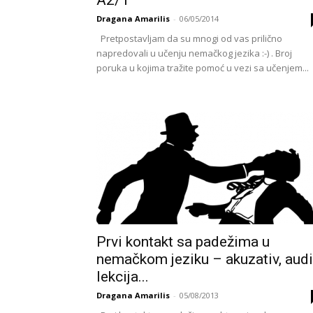
A2/1
Dragana Amarilis
-
06/05/2014
Pretpostavljam da su mnogi od vas prilično
napredovali u učenju nemačkog jezika :-) . Broj
poruka u kojima tražite pomoć u vezi sa učenjem...
Prvi kontakt sa padežima u
nemačkom jeziku – akuzativ, aud
lekcija...
Dragana Amarilis
-
05/08/2013