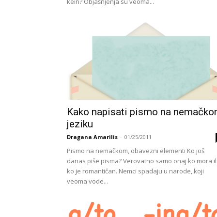
kein? Objašnjenja su veoma...
Kako napisati pismo na nemačk
jeziku
Dragana Amarilis
-
01/25/2011
Pismo na nemačkom, obavezni elementi Ko još
danas piše pisma? Verovatno samo onaj ko mora il
ko je romantičan. Nemci spadaju u narode, koji
veoma vode...