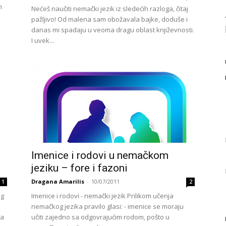
m
Nećeš naučiti nemački jezik iz sledećih razloga, čitaj
pažljivo! Od malena sam obožavala bajke, doduše i
danas mi spadaju u veoma dragu oblast književnosti.
I uvek...
Imenice i rodovi u nemačkom
jeziku – fore i fazoni
Dragana Amarilis
-
10/07/2011
1
2
og
Imenice i rodovi - nemački jezik Prilikom učenja
nemačkog jezika pravilo glasi: - imenice se moraju
da
učiti zajedno sa odgovrajućim rodom, pošto u