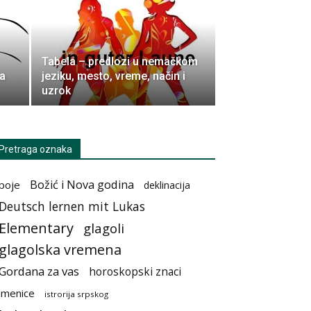
Tabela – predlozi u nemačkom
sa
jeziku, mesto, vreme, način i
uzrok
Pretraga oznaka
Božić i Nova godina
boje
deklinacija
Deutsch lernen mit Lukas
Elementary
glagoli
glagolska vremena
Gordana za vas
horoskopski znaci
imenice
istrorija srpskog