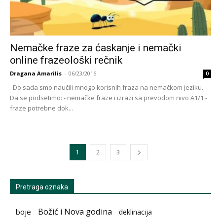
Nemačke fraze za ćaskanje i nemački
online frazeološki rečnik
Dragana Amarilis
-
06/23/2016
0
Do sada smo naučili mnogo korisnih fraza na nemačkom jeziku.
Da se podsetimo: - nemačke fraze i izrazi sa prevodom nivo A1/1 -
fraze potrebne dok...
1
2
3
Pretraga oznaka
Božić i Nova godina
boje
deklinacija