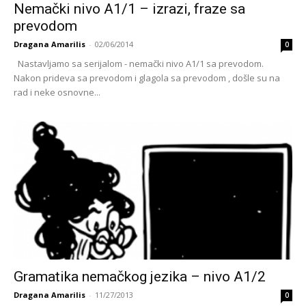
Nemački nivo A1/1 – izrazi, fraze sa
prevodom
Dragana Amarilis
-
02/06/2014
0
Nastavljamo sa serijalom - nemački nivo A1/1 sa prevodom.
Nakon prideva sa prevodom i glagola sa prevodom , došle su na
rad i neke osnovne...
Gramatika nemačkog jezika – nivo A1/2
Dragana Amarilis
-
11/27/2013
0