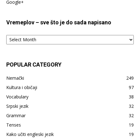
Google+
Vremeplov – sve što je do sada napisano
Vremeplov
–
sve
što
je
POPULAR CATEGORY
do
sada
Nemački
249
napisano
Kultura i običaji
97
Vocabulary
38
Srpski jezik
32
Grammar
32
Tenses
19
Kako učiti engleski jezik
19