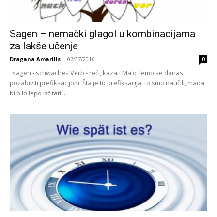
Sagen – nemački glagol u kombinacijama
za lakše učenje
Dragana Amarilis
-
07/27/2016
0
sagen - schwaches Verb - reći, kazati Malo ćemo se danas
pozabiviti prefiksacijom. Šta je to prefiksacija, to smo naučili, mada
bi bilo lepo iščitati...