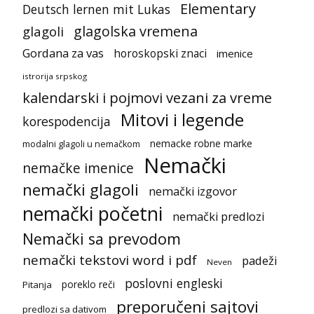
Elementary
Deutsch lernen mit Lukas
glagolska vremena
glagoli
Gordana za vas
horoskopski znaci
imenice
istrorija srpskog
kalendarski i pojmovi vezani za vreme
Mitovi i legende
korespodencija
nemacke robne marke
modalni glagoli u nemačkom
Nemački
nemačke imenice
nemački glagoli
nemački izgovor
nemački početni
nemački predlozi
Nemački sa prevodom
nemački tekstovi word i pdf
padeži
Neven
poslovni engleski
poreklo reči
Pitanja
preporučeni sajtovi
predlozi sa dativom