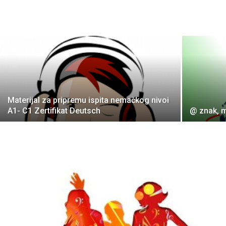
Materijal za pripremu ispita nemačkog nivoi
A1- C1 Zertifikat Deutsch
@ znak, m