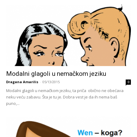
Modalni glagoli u nemačkom jeziku
Dragana Amarilis
-
05/13/2015
0
Modalni glagoli u nemačkom jeziku, ta priča obično ne obećava
neku veću zabavu. Šta je tu je. Dobra vest je da ih nema baš
puno,...