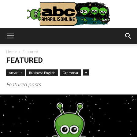
abc
Home
Featured
FEATURED
–
Amarilis
Business English
Grammar
Featured posts
amarilisonline