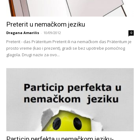
Preterit u nemačkom jeziku
Dragana Amarilis
-
10/09/2012
0
Preterit - das Präteritum Preterit ili na nemačkom das Präteritum je
prosto vreme (kao i prezent), gradi se bez upotrebe pomoćnog
glagola. Drugi naziv za ovo...
Particip perfekta u nemačkom jeziku-