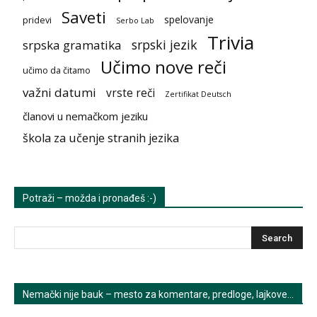
Saveti
spelovanje
pridevi
Serbo Lab
Trivia
srpski jezik
srpska gramatika
Učimo nove reči
učimo da čitamo
važni datumi
vrste reči
Zertifikat Deutsch
članovi u nemačkom jeziku
škola za učenje stranih jezika
Potraži – možda i pronađeš :-)
Nemački nije bauk – mesto za komentare, predloge, lajkove…