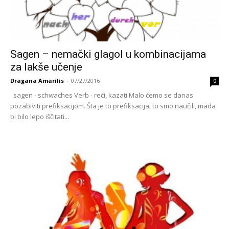
Sagen – nemački glagol u kombinacijama
za lakše učenje
Dragana Amarilis
-
07/27/2016
0
sagen - schwaches Verb - reći, kazati Malo ćemo se danas
pozabiviti prefiksacijom. Šta je to prefiksacija, to smo naučili, mada
bi bilo lepo iščitati...