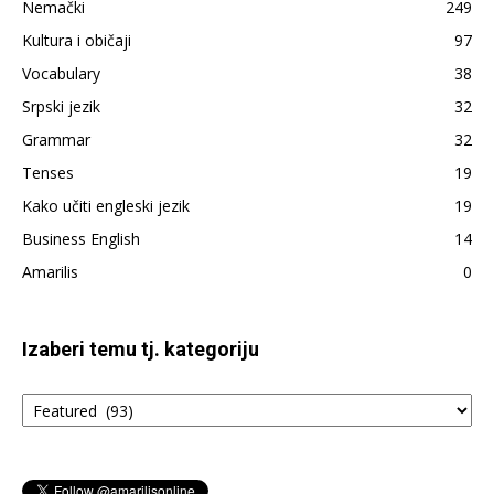
Nemački
249
napisano
Kultura i običaji
97
Vocabulary
38
Srpski jezik
32
Grammar
32
Tenses
19
Kako učiti engleski jezik
19
Business English
14
Amarilis
0
Izaberi temu tj. kategoriju
Izaberi
temu
tj.
kategoriju