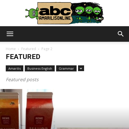
abc
Home
Featured
Page 2
FEATURED
–
Amarilis
Business English
Grammar
Featured posts
amarilisonline