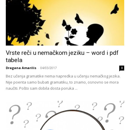
Vrste reči u nemačkom jeziku – word i pdf
tabela
Dragana Amarilis
-
04/03/2017
0
Bez učenja gramatike nema napredka u učenju nemačkog jezika.
Nije poenta samo bubati gramatiku, to znamo, osnovno se mora
naučiti. Pošto sam dobila dosta poruka ...