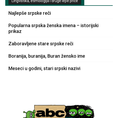
Lingvistika, etimologija i druge lepe priče
Najlepše srpske reči
Popularna srpska ženska imena – istorijski
prikaz
Zaboravljene stare srpske reči
Boranija, buranija, Buran žensko ime
Meseci u godini, stari srpski nazivi