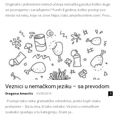
Originalni i jednistveni metod učenja nemačkog jezika Koliko dugo
se poznajemo i sarađujemo? Punih 8 godina, koliko postoji ovo
mesto na netu, koje se zove https://abc.amarilisonline.com/. Prvu...
Veznici u nemačkom jeziku – sa prevodom
Dragana Amarilis
-
05/30/2016
0
Postoje tako neke gramatičke odrednice, preko kojih olako
prelazimo – šta tu ima, ili tako nekako. Veznici u nemačkom
svakako spadaju u tu kategoriju. Znam ja...