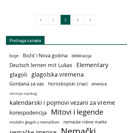
1
2
3
Pretraga oznaka
Božić i Nova godina
boje
deklinacija
Elementary
Deutsch lernen mit Lukas
glagolska vremena
glagoli
Gordana za vas
horoskopski znaci
imenice
istrorija srpskog
kalendarski i pojmovi vezani za vreme
Mitovi i legende
korespodencija
nemacke robne marke
modalni glagoli u nemačkom
Nemački
nemačke imenice