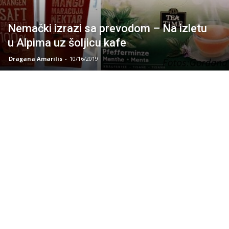
Nemački izrazi sa prevodom – Na izletu
u Alpima uz šoljicu kafe
Dragana Amarilis
-
10/16/2019