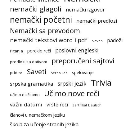
nemački glagoli
nemački izgovor
nemački početni
nemački predlozi
Nemački sa prevodom
nemački tekstovi word i pdf
padeži
Neven
poslovni engleski
poreklo reči
Pitanja
preporučeni sajtovi
predlozi sa dativom
Saveti
spelovanje
pridevi
Serbo Lab
Trivia
srpski jezik
srpska gramatika
Učimo nove reči
učimo da čitamo
važni datumi
vrste reči
Zertifikat Deutsch
članovi u nemačkom jeziku
škola za učenje stranih jezika