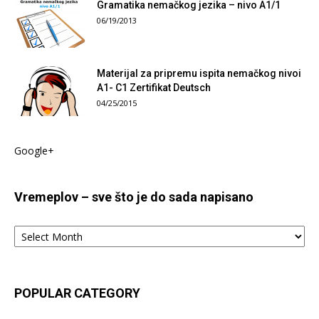
Gramatika nemačkog jezika – nivo A1/1
06/19/2013
Materijal za pripremu ispita nemačkog nivoi
A1- C1 Zertifikat Deutsch
04/25/2015
Google+
Vremeplov – sve što je do sada napisano
Vremeplov
–
sve
što
je
POPULAR CATEGORY
do
sada