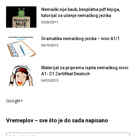
Nemački nije bauk, besplatna pdf knjiga,
tutorijal za učenje nemačkog jezika
05/20/2011
Gramatika nemačkog jezika – nivo A1/1
06/19/2013
Materijal za pripremu ispita nemačkog nivoi
A1- C1 Zertifikat Deutsch
04/25/2015
Google+
Vremeplov – sve što je do sada napisano
Vremeplov