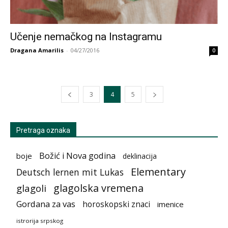
Učenje nemačkog na Instagramu
Dragana Amarilis
-
04/27/2016
0
3
4
5
Pretraga oznaka
Božić i Nova godina
boje
deklinacija
Elementary
Deutsch lernen mit Lukas
glagolska vremena
glagoli
Gordana za vas
horoskopski znaci
imenice
istrorija srpskog