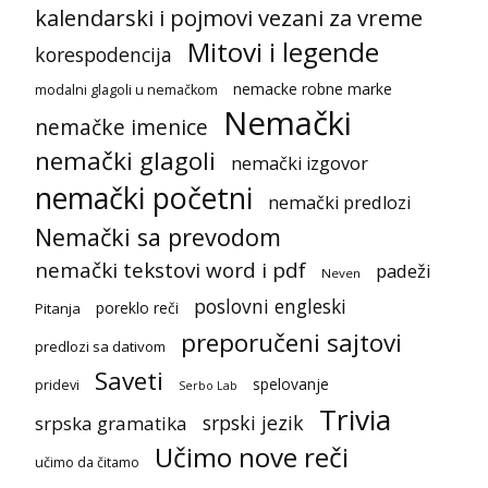
kalendarski i pojmovi vezani za vreme
Mitovi i legende
korespodencija
nemacke robne marke
modalni glagoli u nemačkom
Nemački
nemačke imenice
nemački glagoli
nemački izgovor
nemački početni
nemački predlozi
Nemački sa prevodom
nemački tekstovi word i pdf
padeži
Neven
poslovni engleski
poreklo reči
Pitanja
preporučeni sajtovi
predlozi sa dativom
Saveti
spelovanje
pridevi
Serbo Lab
Trivia
srpski jezik
srpska gramatika
Učimo nove reči
učimo da čitamo