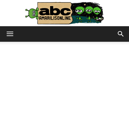
abc
–
amarilisonline