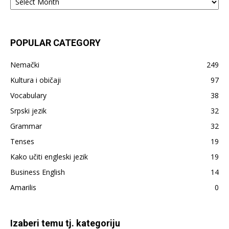
–
sve
što
je
POPULAR CATEGORY
do
sada
Nemački
249
napisano
Kultura i običaji
97
Vocabulary
38
Srpski jezik
32
Grammar
32
Tenses
19
Kako učiti engleski jezik
19
Business English
14
Amarilis
0
Izaberi temu tj. kategoriju